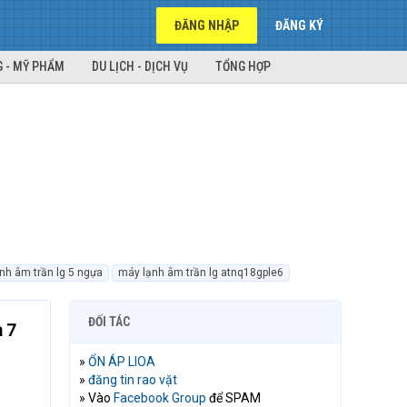
ĐĂNG NHẬP
ĐĂNG KÝ
 - MỸ PHẨM
DU LỊCH - DỊCH VỤ
TỔNG HỢP
nh âm trần lg 5 ngựa
máy lạnh âm trần lg atnq18gple6
ĐỐI TÁC
n 7
»
ỔN ÁP LIOA
»
đăng tin rao vặt
» Vào
Facebook Group
để SPAM