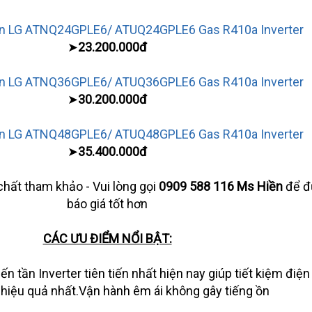
ần LG ATNQ24GPLE6/ ATUQ24GPLE6 Gas R410a Inverter
➤
23.200.000đ
ần LG ATNQ36GPLE6/ ATUQ36GPLE6 Gas R410a Inverter
➤
30.200.000đ
ần LG ATNQ48GPLE6/ ATUQ48GPLE6 Gas R410a Inverter
➤
35.400.000đ
chất tham khảo - Vui lòng gọi
0909 588 116 Ms Hiền
để đ
báo giá tốt hơn
CÁC ƯU ĐIỂM NỔI BẬT:
n tần Inverter tiên tiến nhất hiện nay giúp tiết kiệm điệ
hiệu quả nhất.Vận hành êm ái không gây tiếng ồn