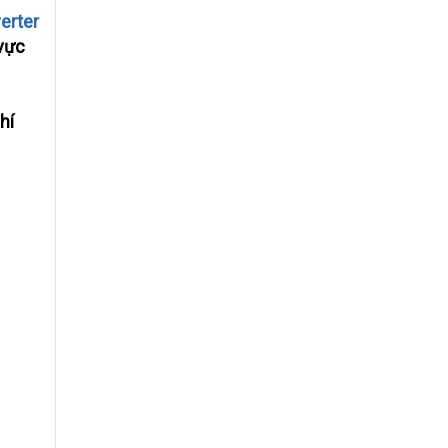
erter
 vực
hí