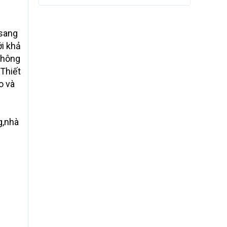
 sang
ới khả
không
.Thiết
o và
g,nhà