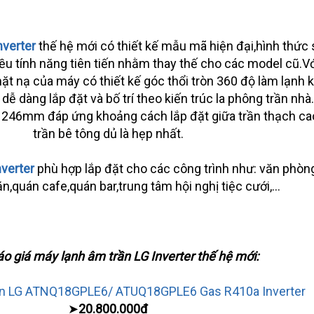
nverter
thế hệ mới có thiết kế mẫu mã hiện đại,hình thức
iều tính năng tiên tiến nhằm thay thế cho các model cũ.V
t nạ của máy có thiết kế góc thổi tròn 360 độ làm lạnh 
dễ dàng lắp đặt và bố trí theo kiến trúc la phông trần nhà
 246mm đáp ứng khoảng cách lắp đặt giữa trần thạch ca
trần bê tông dủ là hẹp nhất.
nverter
phù hợp lắp đặt cho các công trình như: văn phòn
n,quán cafe,quán bar,trung tâm hội nghị tiệc cưới,...
o giá máy lạnh âm trần LG Inverter thế hệ mới:
ần LG ATNQ18GPLE6/ ATUQ18GPLE6 Gas R410a Inverter
➤
20.800.000đ