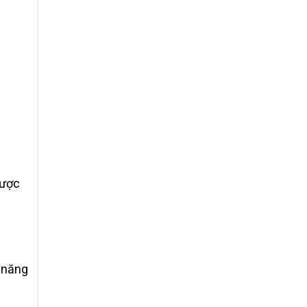
ược
n năng