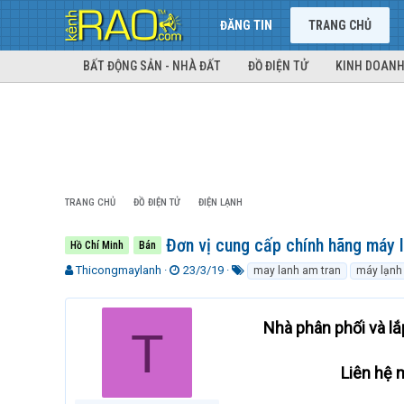
ĐĂNG TIN
TRANG CHỦ
BẤT ĐỘNG SẢN - NHÀ ĐẤT
ĐỒ ĐIỆN TỬ
KINH DOANH
TRANG CHỦ
ĐỒ ĐIỆN TỬ
ĐIỆN LẠNH
Đơn vị cung cấp chính hãng máy l
Hồ Chí Minh
Bán
T
N
T
Thicongmaylanh
23/3/19
may lanh am tran
máy lạnh 
h
g
ừ
r
à
k
e
y
h
Nhà phân phối và l
T
a
g
ó
d
ử
a
s
i
Liên hệ 
t
a