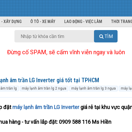
 - XÂY DỰNG
Ô TÔ - XE MÁY
LAO ĐỘNG - VIỆC LÀM
THỜI TRANG
TÌM
Đừng cố SPAM, sẽ cấm vĩnh viễn ngay và luôn
ạnh âm trần LG Inverter giá tốt tại TPHCM
âm trần lg
máy lạnh âm trần lg 2 ngựa
máy lạnh âm trần lg 3 ngựa
máy lạ
ắp đặt
máy lạnh âm trần LG Inverter
giá rẻ tại khu vực quậ
mua hàng - tư vấn lắp đặt: 0909 588 116 Ms Hiền