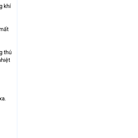
g khí
 mất
ng thú
nhiệt
xa.