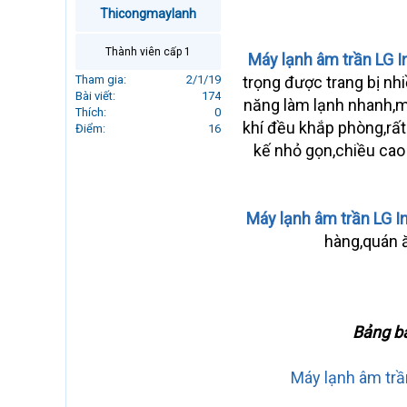
r
Thicongmaylanh
t
e
Thành viên cấp 1
Máy lạnh âm trần LG I
r
Tham gia
2/1/19
trọng được trang bị nh
Bài viết
174
năng làm lạnh nhanh,mặ
Thích
0
khí đều khắp phòng,rất 
Điểm
16
kế nhỏ gọn,chiều cao
Máy lạnh âm trần LG I
hàng,quán ă
Bảng bá
Máy lạnh âm tr