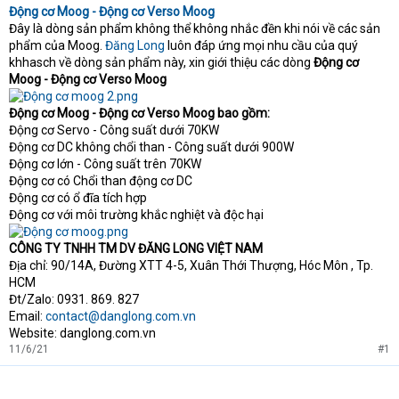
e
Động cơ Moog - Động cơ Verso Moog
r
Đây là dòng sản phẩm không thể không nhắc đền khi nói về các sản
phẩm của Moog.
Đăng Long
luôn đáp ứng mọi nhu cầu của quý
khhasch về dòng sản phẩm này, xin giới thiệu các dòng
Động cơ
Moog - Động cơ Verso Moog
Động cơ Moog - Động cơ Verso Moog bao gồm:
Động cơ Servo - Công suất dưới 70KW
Động cơ DC không chổi than - Công suất dưới 900W
Động cơ lớn - Công suất trên 70KW
Động cơ có Chổi than động cơ DC
Động cơ có ổ đĩa tích hợp
Động cơ với môi trường khắc nghiệt và độc hại
CÔNG TY TNHH TM DV ĐĂNG LONG VIỆT NAM
Địa chỉ: 90/14A, Đường XTT 4-5, Xuân Thới Thượng, Hóc Môn , Tp.
HCM
Đt/Zalo: 0931. 869. 827
Email:
contact@danglong.com.vn
Website: danglong.com.vn
11/6/21
#1