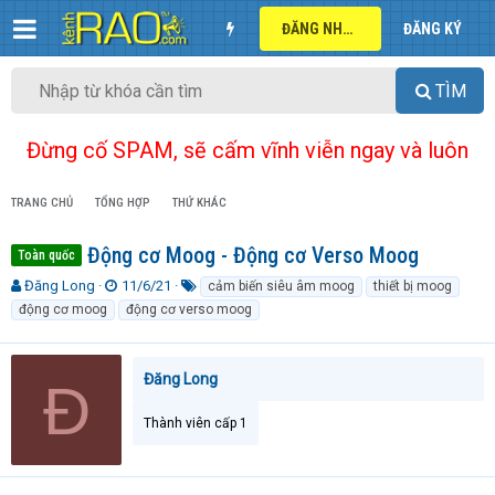
ĐĂNG NHẬP
ĐĂNG KÝ
TÌM
Đừng cố SPAM, sẽ cấm vĩnh viễn ngay và luôn
TRANG CHỦ
TỔNG HỢP
THỨ KHÁC
Động cơ Moog - Động cơ Verso Moog
Toàn quốc
T
N
T
Đăng Long
11/6/21
cảm biến siêu âm moog
thiết bị moog
h
g
ừ
động cơ moog
động cơ verso moog
r
à
k
e
y
h
a
g
ó
Đăng Long
Đ
d
ử
a
s
i
t
Thành viên cấp 1
a
r
t