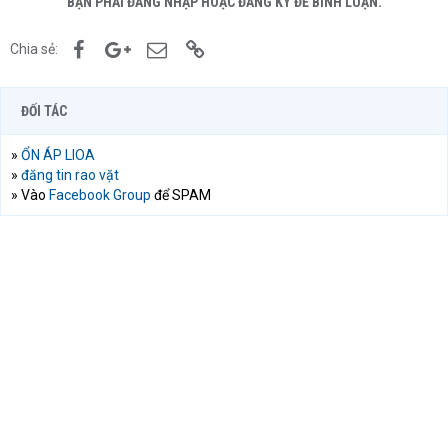
BẠN PHẢI ĐĂNG NHẬP HOẶC ĐĂNG KÝ ĐỂ BÌNH LUẬN.
Facebook
Google+
Email
Link
Chia sẻ:
ĐỐI TÁC
»
ỔN ÁP LIOA
»
đăng tin rao vặt
» Vào
Facebook Group
để SPAM