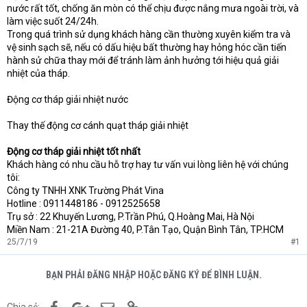
nước rất tốt, chống ăn mòn có thể chịu được nắng mưa ngoài trời, và
làm việc suốt 24/24h.
Trong quá trình sử dụng khách hàng cần thường xuyên kiểm tra và
vệ sinh sạch sẽ, nếu có dấu hiệu bất thường hay hỏng hóc cần tiến
hành sử chữa thay mới để tránh làm ảnh hưởng tới hiệu quả giải
nhiệt của tháp.
Động cơ tháp giải nhiệt nước
Thay thế động cơ cánh quạt tháp giải nhiệt
Động cơ tháp giải nhiệt tốt nhất
Khách hàng có nhu cầu hỗ trợ hay tư vấn vui lòng liên hệ với chúng
tôi:
Công ty TNHH XNK Trường Phát Vina
Hotline : 0911448186 - 0912525658
Trụ sở : 22 Khuyến Lương, P.Trần Phú, Q.Hoàng Mai, Hà Nội
Miền Nam : 21-21A Đường 40, P.Tân Tạo, Quận Bình Tân, TP.HCM
25/7/19
#1
BẠN PHẢI ĐĂNG NHẬP HOẶC ĐĂNG KÝ ĐỂ BÌNH LUẬN.
Facebook
Google+
Email
Link