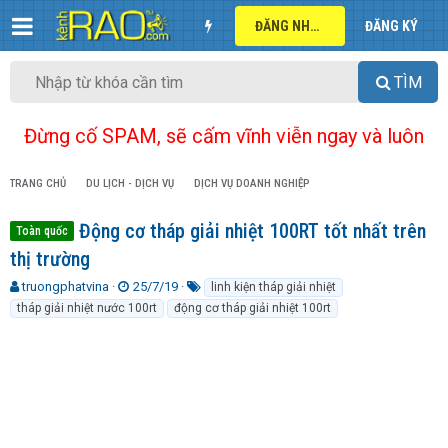
ĐĂNG NHẬP
ĐĂNG KÝ
TÌM
Đừng cố SPAM, sẽ cấm vĩnh viễn ngay và luôn
TRANG CHỦ
DU LỊCH - DỊCH VỤ
DỊCH VỤ DOANH NGHIỆP
Động cơ tháp giải nhiệt 100RT tốt nhất trên
Toàn quốc
thị trường
T
N
T
truongphatvina
25/7/19
linh kiện tháp giải nhiệt
h
g
ừ
tháp giải nhiệt nước 100rt
động cơ tháp giải nhiệt 100rt
r
à
k
e
y
h
a
g
ó
d
ử
a
s
i
t
a
r