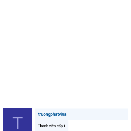
t
e
r
truongphatvina
T
Thành viên cấp 1