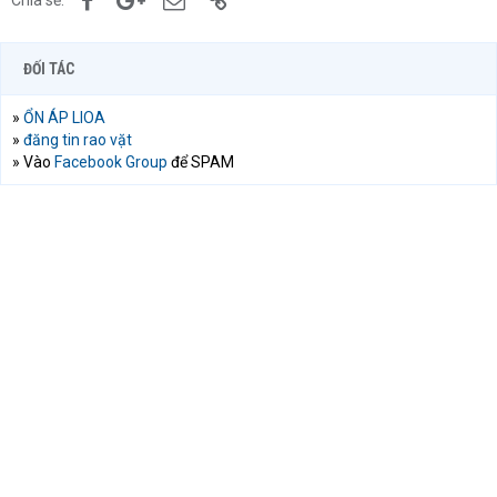
Chia sẻ:
ĐỐI TÁC
»
ỔN ÁP LIOA
»
đăng tin rao vặt
» Vào
Facebook Group
để SPAM