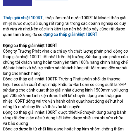
Tháp giải nhiệt 100RT
, tháp làm mát nước 100RT là Model tháp giải
nhiệt nước được sử dụng rất rộng rãi trong các doanh nghiệp có quy
mô vừa và nhỏ.Nên các linh kiện tạo nên bộ tháp này cũng rất được
quan tâm trong đó có
động cơ tháp giải nhiệt 100RT
.
Động cơ tháp giải nhiệt 100RT
Công ty Trường Phát vina địa chỉ uy tín chất lượng phân phối động cơ
tháp giải nhiệt 100RT tốt nhất trên thị trường.Sử dụng sản phẩm của
chúng tôi khách hàng hoàn toàn yên tâm 100% hàng chính hãng chế
độ bảo hành và hỗ trợ chăm sóc khách hàng rất tốt mang đến sự hài
lòng cho khách hàng.
Động cơ tháp giải nhiệt 100TR Trường Phát phân phối do thương
hiệu Teco sản xuất được nhập khẩu từ Đài Loan có công suất là 3HP
sử dụng cho cánh quạt tháp giải nhiệt đường kính 1500mm với lượng
gió 700m3/min.Linh kiện được thiết kế chuyên dụng cho tháp giải
nhiệt 100RT đóng vai trò vận hành cánh quạt hoạt động để hút hơi
nóng từ nước bay lên và thải vào khí quyển.
Động cơ tháp giải nhiệt 100RT được thiết kế chuyển động bằng bánh
răng rất đơn giản dễ sử dụng tiết kiệm được nhiều chi phí sửa chữa
và bảo dưỡng
Động cơ được là từ chất liệu gang hoặc hợp kim nhôm chống thấm