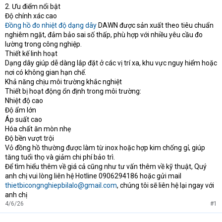
2. Ưu điểm nổi bật
Độ chính xác cao
Đồng hồ đo nhiệt độ dạng dây
DAWN được sản xuất theo tiêu chuẩn
nghiêm ngặt, đảm bảo sai số thấp, phù hợp với nhiều yêu cầu đo
lường trong công nghiệp.
Thiết kế linh hoạt
Dạng dây giúp dễ dàng lắp đặt ở các vị trí xa, khu vực nguy hiểm hoặc
nơi có không gian hạn chế.
Khả năng chịu môi trường khắc nghiệt
Thiết bị hoạt động ổn định trong môi trường:
Nhiệt độ cao
Độ ẩm lớn
Áp suất cao
Hóa chất ăn mòn nhẹ
Độ bền vượt trội
Vỏ đồng hồ thường được làm từ inox hoặc hợp kim chống gỉ, giúp
tăng tuổi thọ và giảm chi phí bảo trì.
Để tìm hiểu thêm về giá cả cũng như tư vấn thêm về kỹ thuật, Quý
anh chị vui lòng liên hệ Hotline 0906294186 hoặc gửi mail
thietbicongnghiepbilalo@gmail.com
, chúng tôi sẽ liên hệ lại ngay với
anh chị
4/6/26
#1