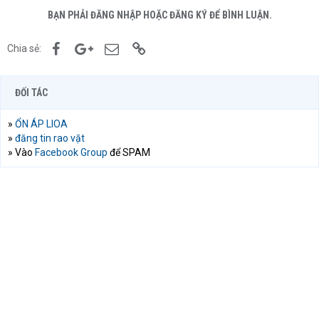
BẠN PHẢI ĐĂNG NHẬP HOẶC ĐĂNG KÝ ĐỂ BÌNH LUẬN.
Facebook
Google+
Email
Link
Chia sẻ:
ĐỐI TÁC
»
ỔN ÁP LIOA
»
đăng tin rao vặt
» Vào
Facebook Group
để SPAM