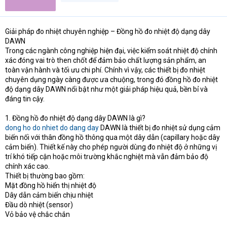
t
e
r
Giải pháp đo nhiệt chuyên nghiệp – Đồng hồ đo nhiệt độ dạng dây
DAWN
Trong các ngành công nghiệp hiện đại, việc kiểm soát nhiệt độ chính
xác đóng vai trò then chốt để đảm bảo chất lượng sản phẩm, an
toàn vận hành và tối ưu chi phí. Chính vì vậy, các thiết bị đo nhiệt
chuyên dụng ngày càng được ưa chuộng, trong đó đồng hồ đo nhiệt
độ dạng dây DAWN nổi bật như một giải pháp hiệu quả, bền bỉ và
đáng tin cậy.
1. Đồng hồ đo nhiệt độ dạng dây DAWN là gì?
dong ho do nhiet do dang day
DAWN là thiết bị đo nhiệt sử dụng cảm
biến nối với thân đồng hồ thông qua một dây dẫn (capillary hoặc dây
cảm biến). Thiết kế này cho phép người dùng đo nhiệt độ ở những vị
trí khó tiếp cận hoặc môi trường khắc nghiệt mà vẫn đảm bảo độ
chính xác cao.
Thiết bị thường bao gồm:
Mặt đồng hồ hiển thị nhiệt độ
Dây dẫn cảm biến chịu nhiệt
Đầu dò nhiệt (sensor)
Vỏ bảo vệ chắc chắn