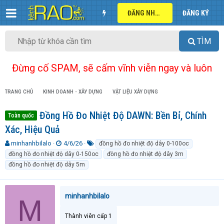
ĐĂNG NHẬP
ĐĂNG KÝ
TÌM
Đừng cố SPAM, sẽ cấm vĩnh viễn ngay và luôn
TRANG CHỦ
KINH DOANH - XÂY DỰNG
VẬT LIỆU XÂY DỰNG
Đồng Hồ Đo Nhiệt Độ DAWN: Bền Bỉ, Chính
Toàn quốc
Xác, Hiệu Quả
T
N
T
minhanhbilalo
4/6/26
đồng hồ đo nhiệt độ dây 0-100oc
h
g
ừ
đồng hồ đo nhiệt độ dây 0-150oc
đồng hồ đo nhiệt độ dây 3m
r
à
k
đồng hồ đo nhiệt độ dây 5m
e
y
h
a
g
ó
d
ử
a
minhanhbilalo
s
i
M
t
a
Thành viên cấp 1
r