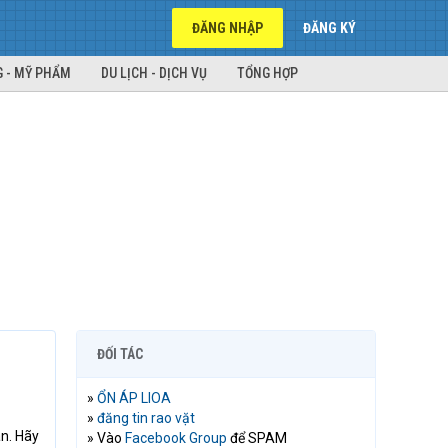
ĐĂNG NHẬP
ĐĂNG KÝ
 - MỸ PHẨM
DU LỊCH - DỊCH VỤ
TỔNG HỢP
ĐỐI TÁC
»
ỔN ÁP LIOA
»
đăng tin rao vặt
ãn. Hãy
» Vào
Facebook Group
để SPAM