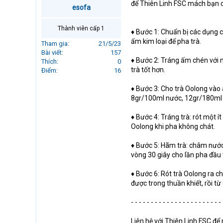
để Thiên Linh FSC mách bạn 
r
esofa
t
e
Thành viên cấp 1
♦️ Bước 1: Chuẩn bị các dụng 
r
ấm kim loại để pha trà.
Tham gia
21/5/23
Bài viết
157
♦️ Bước 2: Tráng ấm chén với 
Thích
0
trà tốt hơn.
Điểm
16
♦️ Bước 3: Cho trà Oolong vào
8gr/100ml nước, 12gr/180ml
♦️ Bước 4: Tráng trà: rót một 
Oolong khi pha không chát.
♦️ Bước 5: Hãm trà: châm nước
vòng 30 giây cho lần pha đầu 
♦️ Bước 6: Rót trà Oolong ra 
được trong thuần khiết, rồi t
- - - - - - - - - - - - - - - - - - - - - - - 
Liên hệ với Thiên Linh FSC đ