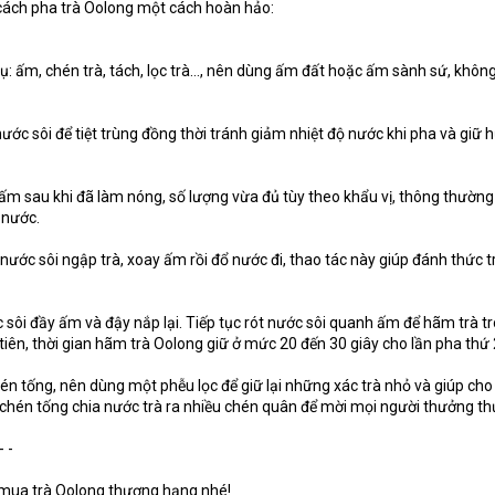
cách pha trà Oolong một cách hoàn hảo:
cụ: ấm, chén trà, tách, lọc trà…, nên dùng ấm đất hoặc ấm sành sứ, khôn
nước sôi để tiệt trùng đồng thời tránh giảm nhiệt độ nước khi pha và giữ
 ấm sau khi đã làm nóng, số lượng vừa đủ tùy theo khẩu vị, thông thường
 nước.
ít nước sôi ngập trà, xoay ấm rồi đổ nước đi, thao tác này giúp đánh thức t
 sôi đầy ấm và đậy nắp lại. Tiếp tục rót nước sôi quanh ấm để hãm trà t
tiên, thời gian hãm trà Oolong giữ ở mức 20 đến 30 giây cho lần pha thứ 2
chén tống, nên dùng một phễu lọc để giữ lại những xác trà nhỏ và giúp ch
ừ chén tống chia nước trà ra nhiều chén quân để mời mọi người thưởng th
- -
ể mua trà Oolong thương hạng nhé!