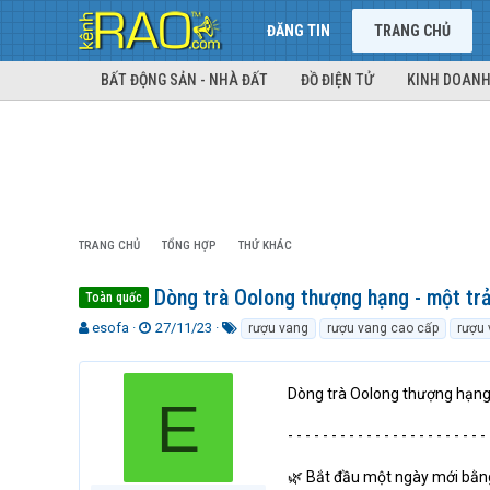
ĐĂNG TIN
TRANG CHỦ
BẤT ĐỘNG SẢN - NHÀ ĐẤT
ĐỒ ĐIỆN TỬ
KINH DOANH
TRANG CHỦ
TỔNG HỢP
THỨ KHÁC
Dòng trà Oolong thượng hạng - một trả
Toàn quốc
T
N
T
esofa
27/11/23
rượu vang
rượu vang cao cấp
rượu 
h
g
ừ
r
à
k
e
y
h
Dòng trà Oolong thượng hạng -
E
a
g
ó
d
ử
a
- - - - - - - - - - - - - - - - - - - - - - - 
s
i
t
🌿 Bắt đầu một ngày mới bằng 
a