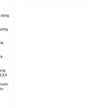
g dùng
 hương
 là
rà
rong
,3,4.
o nước
ức.