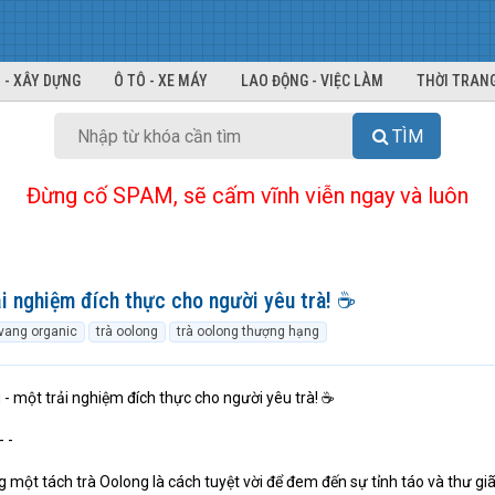
 - XÂY DỰNG
Ô TÔ - XE MÁY
LAO ĐỘNG - VIỆC LÀM
THỜI TRANG
TÌM
Đừng cố SPAM, sẽ cấm vĩnh viễn ngay và luôn
i nghiệm đích thực cho người yêu trà! ☕️
vang organic
trà oolong
trà oolong thượng hạng
 một trải nghiệm đích thực cho người yêu trà! ☕️
- -
một tách trà Oolong là cách tuyệt vời để đem đến sự tỉnh táo và thư gi