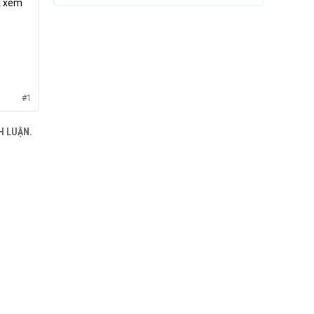
rk xem
#1
H LUẬN.