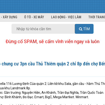
 - XÂY DỰNG
Ô TÔ - XE MÁY
LAO ĐỘNG - VIỆC LÀM
THỜI TRANG
TÌM
Đừng cố SPAM, sẽ cấm vĩnh viễn ngay và luôn
hộ chung cư 3pn cầu Thủ Thiêm quận 2 chỉ 8p đến chợ B
la 116 Lương Định Của quận 2. Liền kề khu Sala, gần cầu - hầm Thủ Th
Qua khu Landmark 8p.
c. Gần trường: Nguyễn Hiền, An Khánh, Trần Đại Nghĩa, Trần Quốc Toản.
Chợ: Bình Khánh, Đo Đạc. Emart, BigC, Mega Martket. Winmart.