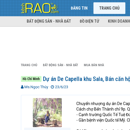
ĐĂNG TIN
TRANG CHỦ
BẤT ĐỘNG SẢN - NHÀ ĐẤT
ĐỒ ĐIỆN TỬ
KINH DOANH
TRANG CHỦ
BẤT ĐỘNG SẢN - NHÀ ĐẤT
MUA BÁN NHÀ
Dự án De Capella khu Sala, Bán căn 
Hồ Chí Minh
T
N
Ms.Ngọc Thúy
23/6/23
h
g
r
à
e
y
Chuyển nhượng dự án De Capel
a
g
Cách chợ Bến Thành chỉ 9p. 
d
ử
- Cạnh trường Quốc Tế Tuệ Đứ
s
i
- Gần bệnh viện Quốc tế Mỹ. 
t
a