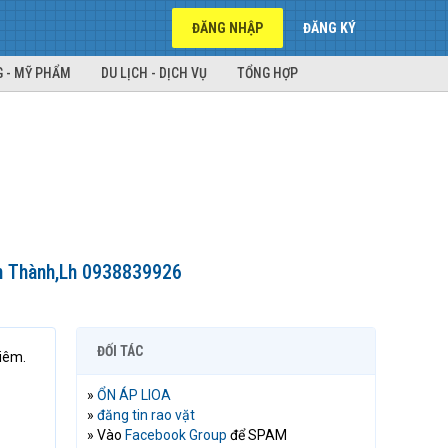
ĐĂNG NHẬP
ĐĂNG KÝ
 - MỸ PHẨM
DU LỊCH - DỊCH VỤ
TỔNG HỢP
ến Thành,Lh 0938839926
ĐỐI TÁC
iêm.
»
ỔN ÁP LIOA
»
đăng tin rao vặt
» Vào
Facebook Group
để SPAM