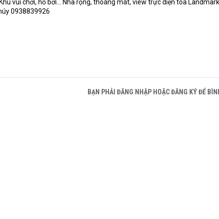
hu vui chơi, hồ bơi... Nhà rộng, thoáng mát, view trực diện toà Landma
Thúy 0938839926
BẠN PHẢI ĐĂNG NHẬP HOẶC ĐĂNG KÝ ĐỂ BÌN