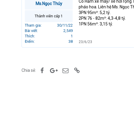
Có Hầm xe máy/ xe hơi rộng. K
Ms.Ngọc Thúy
r
pháo hoa. Liên hệ Ms. Ngọc 
t
3PN 95m²: 5,2 tỷ.
e
Thành viên cấp 1
2PN 76 - 82m²: 4,3-4,8 tỷ.
r
1PN 56m²: 3,15 tỷ.
Tham gia
30/11/22
Bài viết
2,549
Thích
1
Điểm
38
23/6/23
Facebook
Google+
Email
Link
Chia sẻ: