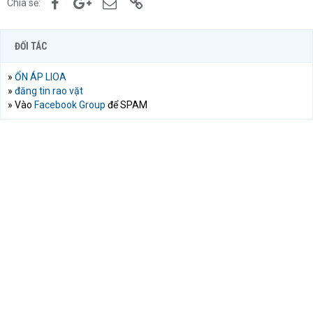
Facebook
Google+
Email
Link
Chia sẻ:
ĐỐI TÁC
»
ỔN ÁP LIOA
»
đăng tin rao vặt
» Vào
Facebook Group
để SPAM