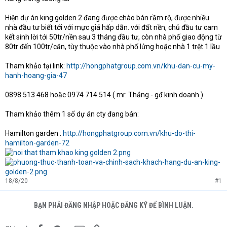
Hiện dự án king golden 2 đang được chào bán rầm rộ, được nhiều
nhà đầu tư biết tới với mực giá hấp dẫn. với đất nền, chủ đầu tư cam
kết sinh lời tới 50tr/nền sau 3 tháng đầu tư, còn nhà phố giao động từ
80tr đến 100tr/căn, tùy thuộc vào nhà phố lửng hoặc nhà 1 trệt 1 lầu
Tham khảo tại link:
http://hongphatgroup.com.vn/khu-dan-cu-my-
hanh-hoang-gia-47
0898 513 468 hoặc 0974 714 514 ( mr. Thắng - gđ kinh doanh )
Tham khảo thêm 1 số dự án cty đang bán:
Hamilton garden :
http://hongphatgroup.com.vn/khu-do-thi-
hamilton-garden-72
18/8/20
#1
BẠN PHẢI ĐĂNG NHẬP HOẶC ĐĂNG KÝ ĐỂ BÌNH LUẬN.