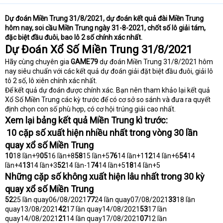
Dự đoán Miền Trung 31/8/2021, dự đoán kết quả đài Miền Trung
hôm nay, soi cầu Miền Trung ngày 31-8-2021, chốt số lô giải tám,
đặc biệt đầu đuôi, bao lô 2 số chính xác nhất.
Dự Đoán Xổ Số Miền Trung 31/8/2021
Hãy cùng chuyên gia
GAME79
dự đoán Miền Trung 31/8/2021 hôm
nay siêu chuẩn với các kết quả dự đoán giải đặt biệt đầu đuôi, giải lô
tô 2 số, lô xiên chính xác nhất.
Để kết quả dự đoán được chính xác. Bạn nên tham khảo lại kết quả
Xổ Số Miền Trung các kỳ trước để có cơ sở so sánh và đưa ra quyết
định chọn con số phù hợp, có cơ hội trúng giải cao nhất.
Xem lại bảng kết quả Miền Trung kì trước:
10 cặp số xuất hiện nhiều nhất trong vòng 30 lần
quay xổ số Miền Trung
10
18 lần+9
05
16 lần+8
58
15 lần+5
76
14 lần+1
12
14 lần+6
54
14
lần+4
13
14 lần+3
52
14 lần-1
74
14 lần+5
18
14 lần+5
Những cặp số không xuất hiện lâu nhất trong 30 kỳ
quay xổ số Miền Trung
52
25 lần quay06/08/2021
77
24 lần quay07/08/2021
33
18 lần
quay13/08/2021
42
17 lần quay14/08/2021
53
17 lần
quay14/08/2021
21
14 lần quay17/08/2021
07
12 lần