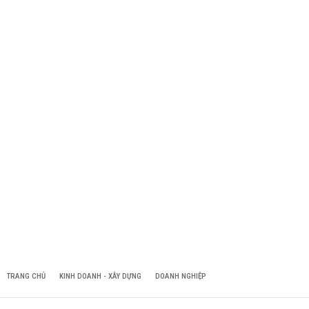
TRANG CHỦ
KINH DOANH - XÂY DỰNG
DOANH NGHIỆP