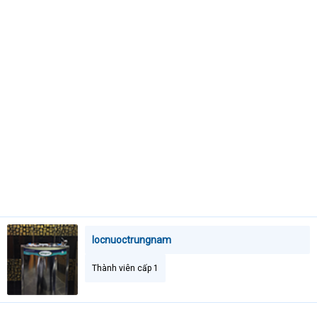
e
r
locnuoctrungnam
Thành viên cấp 1