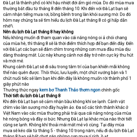
Đà Lạt là thành phố có khí hậu nhiệt đới ẩm gió mùa. Do đó mùa mưa
thường bắt đầu từ tháng 8 đến tháng 10. Khi đến với Đà Lạt bạn sẽ
cảm nhận tiếng mưa rơi, bồng bềnh trong làn khói sương mờ. Do đó
hôm nay chúng ta sẽ tìm hiểu du lịch Đà Lạt tháng 8 có gì hấp dẫn
nhé!\
Nên du lịch Đà Lạt tháng 8 hay không
Nếu không muốn đi tham quan vào cái nắng nóng oi ả chói chang
của mùa hè, thì tháng 8 sẽ là thời điểm thích hợp để bạn đến đây. Đến
với Đà Lạt các bạn sẽ đắm chìm trong những cơn mưa đầu mùa dịu
dàng thoáng mát. Lúc này khung cảnh nơi đây trở nên cực kỳ thu hút
và mới mẻ.
Khung cảnh Đà Lạt sẽ đi sâu trong tâm trí của bạn khiến mãi không
thể nào quên được. Thôi thúc, lưu luyến, một chút vướng bận và 1
chút nuối tiếc sẽ làm bạn khi đến đây là không muốn rời thành phố 1
giây phút nào
Thưởng thức ngay
kem bơ Thanh Thảo thơm ngon
chính gốc
Thời tiết du lịch Đà Lạt tháng 8
Khi đến Đà Lạt bạn sẽ cảm nhận bầu không khí se lạnh. Cảnh vật
chìm vào làn sương mờ đầy huyền ảo. Đa số các tỉnh thành khác ở
Việt Nam vào các mùa thường phải trải qua cái nắng nóng của mùa
hè nóng bỏng và đầy oi bức. Nhưng Đà Lạt lại khác mùa nào thời tiết
cũng se lạnh. Không khí thoải mái mát mẻ vô cùng. Tại đây mùa
mưa sẽ kéo dài từ tháng 5 - tháng 10 trong năm, nếu đi du lịch Đà Lạt
tháng 8 bạn sẽ bất chợt gặp những cơn mưa rí rích, ồ ạt.