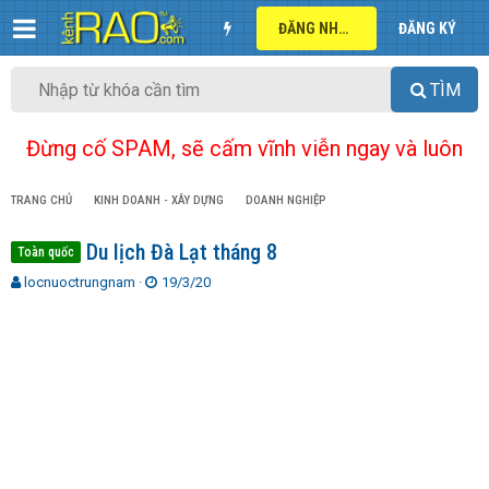
ĐĂNG NHẬP
ĐĂNG KÝ
TÌM
Đừng cố SPAM, sẽ cấm vĩnh viễn ngay và luôn
TRANG CHỦ
KINH DOANH - XÂY DỰNG
DOANH NGHIỆP
Du lịch Đà Lạt tháng 8
Toàn quốc
T
N
locnuoctrungnam
19/3/20
h
g
r
à
e
y
a
g
d
ử
s
i
t
a
r
t