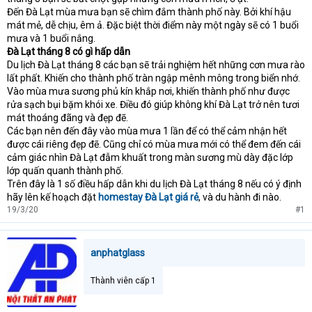
Đến Đà Lạt mùa mưa bạn sẽ chìm đắm thành phố này. Bởi khí hậu
mát mẻ, dễ chịu, êm ả. Đặc biệt thời điểm này một ngày sẽ có 1 buổi
mưa và 1 buổi nắng.
Đà Lạt tháng 8 có gì hấp dẫn
Du lịch Đà Lạt tháng 8 các bạn sẽ trải nghiệm hết những cơn mưa rào
lất phất. Khiến cho thành phố tràn ngập mênh mông trong biển nhớ.
Vào mùa mưa sương phủ kín khắp nơi, khiến thành phố như được
rửa sạch bụi bặm khói xe. Điều đó giúp không khí Đà Lạt trở nên tươi
mát thoáng đãng và đẹp đẽ.
Các bạn nên đến đây vào mùa mưa 1 lần để có thể cảm nhận hết
được cái riêng đẹp đẽ. Cũng chỉ có mùa mưa mới có thể đem đến cái
cảm giác nhìn Đà Lạt đẫm khuất trong màn sương mù dày đặc lớp
lớp quấn quanh thành phố.
Trên đây là 1 số điều hấp dẫn khi du lịch Đà Lạt tháng 8 nếu có ý định
hãy lên kế hoạch đặt
homestay Đà Lạt giá rẻ
, và du hành đi nào.
19/3/20
#1
anphatglass
Thành viên cấp 1