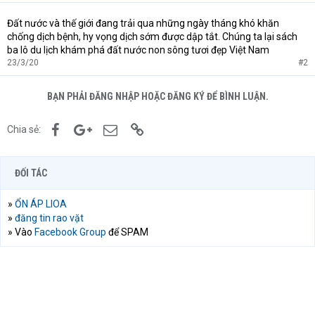
Đất nước và thế giới đang trải qua những ngày tháng khó khăn
chống dịch bệnh, hy vọng dịch sớm được dập tắt. Chúng ta lại sách
ba lô du lịch khám phá đất nước non sông tươi đẹp Việt Nam
23/3/20
#2
BẠN PHẢI ĐĂNG NHẬP HOẶC ĐĂNG KÝ ĐỂ BÌNH LUẬN.
Facebook
Google+
Email
Link
Chia sẻ:
ĐỐI TÁC
»
ỔN ÁP LIOA
»
đăng tin rao vặt
» Vào
Facebook Group
để SPAM