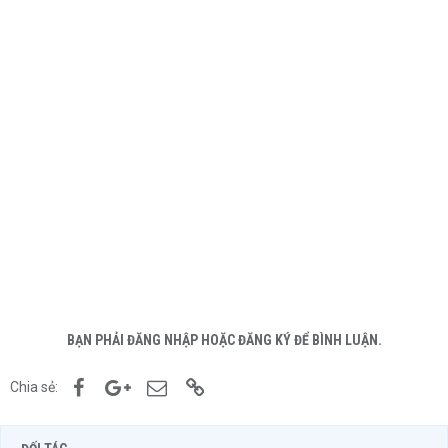
BẠN PHẢI ĐĂNG NHẬP HOẶC ĐĂNG KÝ ĐỂ BÌNH LUẬN.
Facebook
Google+
Email
Link
Chia sẻ: