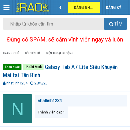
ĐĂNG NHẬP
ĐĂNG KÝ
TÌM
Đừng cố SPAM, sẽ cấm vĩnh viễn ngay và luôn
TRANG CHỦ
ĐỒ ĐIỆN TỬ
ĐIỆN THOẠI DI ĐỘNG
Galaxy Tab A7 Lite Siêu Khuyến
Toàn quốc
Hồ Chí Minh
Mãi tại Tân Bình
T
N
nhatlinh1234
28/5/23
h
g
r
à
e
y
nhatlinh1234
N
a
g
d
ử
Thành viên cấp 1
s
i
t
a
r