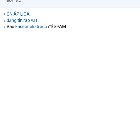
ĐỐI TÁC
»
ỔN ÁP LIOA
»
đăng tin rao vặt
» Vào
Facebook Group
để SPAM