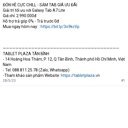
ĐÓN HÈ CỰC CHILL - SẮM TAB GIÁ ƯU ĐÃI
t
Giải trí tối ưu với Galaxy Tab A7 Lite
e
r
Giá chỉ: 2.990.000đ
Hỗ trợ trả góp 0% - Trả trước 0đ
Mua ngay hôm nay: :
https://bit.ly/3o9kcVp
—————————————————————————————————————
TABLET PLAZA TÂN BÌNH
- 14 Hoàng Hoa Thám, P. 12, Q.Tân Bình, Thành phố Hồ Chí Minh, Việt
Nam
- Tel: 088.811.25.78 (Zalo, Whatsapp)
-Tham khảo sản phẩm Website:
https://tabletplaza.v
n
28/5/23
#1