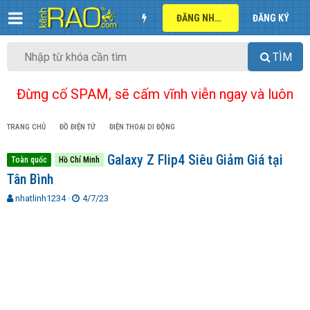
ĐĂNG NHẬP
ĐĂNG KÝ
TÌM
Đừng cố SPAM, sẽ cấm vĩnh viễn ngay và luôn
TRANG CHỦ
ĐỒ ĐIỆN TỬ
ĐIỆN THOẠI DI ĐỘNG
Galaxy Z Flip4 Siêu Giảm Giá tại
Toàn quốc
Hồ Chí Minh
Tân Bình
T
N
nhatlinh1234
4/7/23
h
g
r
à
e
y
a
g
d
ử
s
i
t
a
r