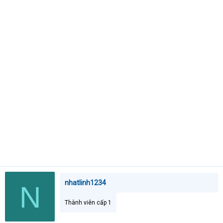
t
e
r
nhatlinh1234
N
Thành viên cấp 1