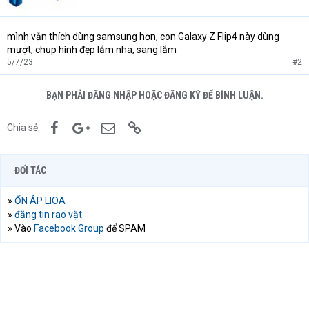
mình vẫn thích dùng samsung hơn, con Galaxy Z Flip4 này dùng
mượt, chụp hình đẹp lắm nha, sang lắm
5/7/23
#2
BẠN PHẢI ĐĂNG NHẬP HOẶC ĐĂNG KÝ ĐỂ BÌNH LUẬN.
Facebook
Google+
Email
Link
Chia sẻ:
ĐỐI TÁC
»
ỔN ÁP LIOA
»
đăng tin rao vặt
» Vào
Facebook Group
để SPAM