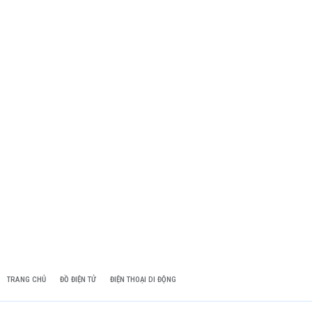
TRANG CHỦ
ĐỒ ĐIỆN TỬ
ĐIỆN THOẠI DI ĐỘNG