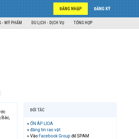
ĐĂNG NHẬP
ĐĂNG KÝ
 - MỸ PHẨM
DU LỊCH - DỊCH VỤ
TỔNG HỢP
ĐỐI TÁC
ước
g Bác,
»
ỔN ÁP LIOA
»
đăng tin rao vặt
» Vào
Facebook Group
để SPAM