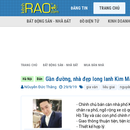
ĐĂNG TIN
TRANG CHỦ
BẤT ĐỘNG SẢN - NHÀ ĐẤT
ĐỒ ĐIỆN TỬ
KINH DOANH
TRANG CHỦ
BẤT ĐỘNG SẢN - NHÀ ĐẤT
MUA BÁN NHÀ
Gần đường, nhà đẹp long lanh Kim M
Hà Nội
Bán
T
N
T
NGuyễn Đức Thắng
29/9/19
gia văn
liễu giai
nguyễn
h
g
ừ
r
à
k
e
y
h
- Chính chủ bán căn nhà phố K
a
g
ó
chân ra phố, ngõ rộng xe cộ qu
d
ử
a
Hồ Tây và các con phố chính 
s
i
- Giao thông thuận tiện, tiện 
t
- Thiết kế hợp lý:
a