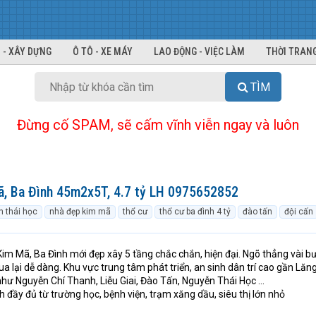
 - XÂY DỰNG
Ô TÔ - XE MÁY
LAO ĐỘNG - VIỆC LÀM
THỜI TRANG
TÌM
Đừng cố SPAM, sẽ cấm vĩnh viễn ngay và luôn
ã, Ba Đình 45m2x5T, 4.7 tỷ LH 0975652852
 thái học
nhà đẹp kim mã
thổ cư
thổ cư ba đình 4 tỷ
đào tấn
đội cấn
im Mã, Ba Đình mới đẹp xây 5 tầng chắc chắn, hiện đại. Ngõ thẳng vài b
a lại dễ dàng. Khu vực trung tâm phát triển, an sinh dân trí cao gần Lăn
như Nguyễn Chí Thanh, Liễu Giai, Đào Tấn, Nguyễn Thái Học …
ích đầy đủ từ trường học, bệnh viện, trạm xăng dầu, siêu thị lớn nhỏ