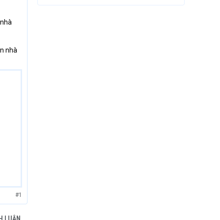
 nhà
ăn nhà
#1
H LUẬN.