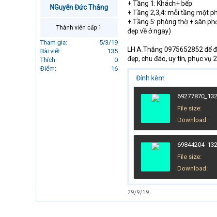
+ Tầng 1: Khách+ bếp
r
NGuyễn Đức Thắng
+ Tầng 2,3,4: mỗi tầng một p
t
+ Tầng 5: phòng thờ + sân phơ
e
Thành viên cấp 1
đẹp về ở ngay)
r
Tham gia
5/3/19
LH A.Thắng 0975652852 để đư
Bài viết
135
đẹp, chu đáo, uy tín, phục vụ 
Thích
0
Điểm
16
Đính kèm
File size
Download
File size
Download
29/9/19