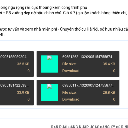
hòng ngủ rộng rãi, cực thoáng kèm công trình phụ
i + Sổ vuông đẹp nở hậu chính chủ. Giá 4.7 (gia lộc khách hàng thiện chí,
ợc tư vấn và xem nhà miễn phí - Chuyên thổ cư Hà Nội, sở hữu nhiều c
24h.
69277870_1320905188089204_1631326920886976512_n.jpg
69681262_1320905154755874_3053308636026634240_n.jpg
35.5 KB
File size
35.4 KB
0
Download
0
69844204_1320905181422538_4842794197125693440_n.jpg
69850117_1320905124755877_7913838896306192384_n.jpg
33.9 KB
File size
28.8 KB
0
Download
0
BẠN PHẢI ĐĂNG NHẬP HOẶC ĐĂNG KÝ ĐỂ BÌN