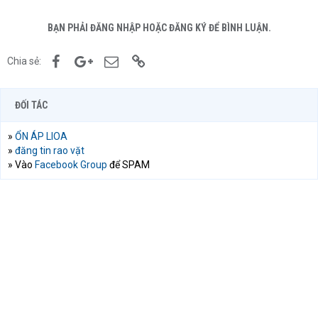
BẠN PHẢI ĐĂNG NHẬP HOẶC ĐĂNG KÝ ĐỂ BÌNH LUẬN.
Facebook
Google+
Email
Link
Chia sẻ:
ĐỐI TÁC
»
ỔN ÁP LIOA
»
đăng tin rao vặt
» Vào
Facebook Group
để SPAM