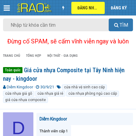
ĐĂNG NHẬP
ĐĂNG KÝ
TÌM
Đừng cố SPAM, sẽ cấm vĩnh viễn ngay và luôn
TRANG CHỦ
TỔNG HỢP
NỘI THẤT - GIA DỤNG
Giá cửa nhựa Composite tại Tây Ninh hiện
Toàn quốc
nay - kingdoor
T
N
T
Diễm Kingdoor
30/9/21
cửa nhà vệ sinh cao cấp
h
g
ừ
cửa nhựa giả gỗ
cửa nhựa giá rẻ
cửa nhựa phòng ngủ cao cấp
r
à
k
giá cửa nhựa composite
e
y
h
a
g
ó
d
ử
a
Diễm Kingdoor
s
i
D
t
a
Thành viên cấp 1
r