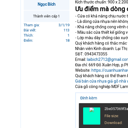
Kích thước chuẩn: 900 x 2.20
r
Ngọc Bích
Ưu điểm mà dòng c
t
e
- Cửa có khả năng chịu nước t
Thành viên cấp 1
r
- Là dòng cửa nhựa nên khôn
Tham gia
3/1/19
- Khả năng chống cong vênh co n
Bài viết
113
- Màu sắc cửa thiết kế giống 
Thích
1
- Lớp màu dày chống cào xướ
Điểm
18
Quý khách hàng có thắc mắc v
Nhân viên Kinh doanh: Lại Thị
SĐT: 0943473355
Email:
laibich2712@gmail.co
Địa chỉ: 669 Đỗ Xuân Hợp, p.P
Website:
https://cuanhuanha
Quý khách hàng có thể tham 
Giá bán cửa nhựa giả gỗ nhà
Cửa gỗ công nghiệp MDF Lami
Đính kèm
2be357369f3a
File size
Download