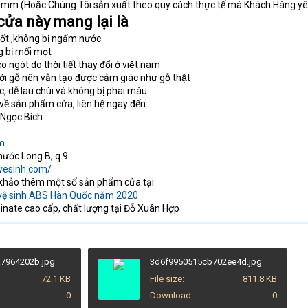
0mm (Hoặc Chúng Tôi sản xuất theo quy cách thực tế mà Khách Hàng yêu
ửa này mang lại là
ốt ,không bị ngấm nước
g bị mối mọt
gót do thời tiết thay đổi ở việt nam
với gỗ nên vẫn tạo được cảm giác như gỗ thật
c, dễ lau chùi và không bị phai màu
ề sản phẩm cửa, liên hệ ngay đến:
 Ngọc Bích
m
hước Long B, q.9
vesinh.com/
khảo thêm một số sản phẩm cửa tại:
 vệ sinh ABS Hàn Quốc năm 2020
nate cao cấp, chất lượng tại Đỗ Xuân Hợp
7964202b.jpg
3d6f9950515cb702ee4d.jpg
72.1 KB
File size
811.8 KB
0
Download
0