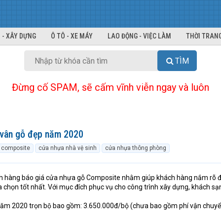
 - XÂY DỰNG
Ô TÔ - XE MÁY
LAO ĐỘNG - VIỆC LÀM
THỜI TRANG
TÌM
Đừng cố SPAM, sẽ cấm vĩnh viễn ngay và luôn
vân gỗ đẹp năm 2020
 composite
cửa nhựa nhà vệ sinh
cửa nhựa thông phòng
ách hàng báo giá cửa nhựa gỗ Composite nhằm giúp khách hàng nắm rõ 
họn tốt nhất. Với mục đích phục vụ cho công trình xây dựng, khách sạn
ăm 2020 trọn bộ bao gồm: 3.650.000đ/bộ (chưa bao gồm phí vận chuyể