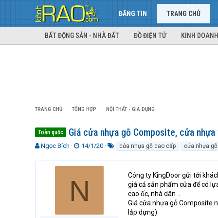
ĐĂNG TIN
TRANG CHỦ
BẤT ĐỘNG SẢN - NHÀ ĐẤT
ĐỒ ĐIỆN TỬ
KINH DOANH
TRANG CHỦ
TỔNG HỢP
NỘI THẤT - GIA DỤNG
Giá cửa nhựa gỗ Composite, cửa nhựa 
Toàn quốc
T
N
T
Ngọc Bích
14/1/20
cửa nhựa gỗ cao cấp
cửa nhựa gỗ
h
g
ừ
r
à
k
e
y
h
Công ty KingDoor gửi tới kh
N
a
g
ó
giá cả sản phẩm cửa để có lựa c
d
ử
a
cao ốc, nhà dân ...
s
i
Giá cửa nhựa gỗ Composite n
t
lắp dựng)
a