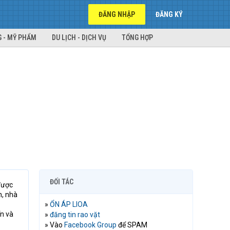
ĐĂNG NHẬP
ĐĂNG KÝ
 - MỸ PHẨM
DU LỊCH - DỊCH VỤ
TỔNG HỢP
ĐỐI TÁC
được
, nhà
»
ỔN ÁP LIOA
n và
»
đăng tin rao vặt
» Vào
Facebook Group
để SPAM