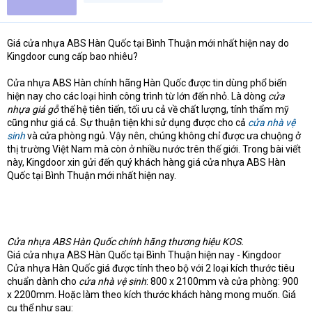
t
e
r
Giá cửa nhựa ABS Hàn Quốc tại Bình Thuận mới nhất hiện nay do
Kingdoor cung cấp bao nhiêu?
Cửa nhựa ABS Hàn chính hãng Hàn Quốc được tin dùng phổ biến
hiện nay cho các loại hình công trình từ lớn đến nhỏ. Là dòng
cửa
nhựa giả gỗ
thế hệ tiên tiến, tối ưu cả về chất lượng, tính thẩm mỹ
cũng như giá cả. Sự thuận tiện khi sử dụng được cho cả
cửa nhà vệ
sinh
và cửa phòng ngủ. Vậy nên, chúng không chỉ được ưa chuộng ở
thị trường Việt Nam mà còn ở nhiều nước trên thế giới. Trong bài viết
này, Kingdoor xin gửi đến quý khách hàng giá cửa nhựa ABS Hàn
Quốc tại Bình Thuận mới nhất hiện nay.
Cửa nhựa ABS Hàn Quốc chính hãng thương hiệu KOS.
Giá cửa nhựa ABS Hàn Quốc tại Bình Thuận hiện nay - Kingdoor
Cửa nhựa Hàn Quốc giá được tính theo bộ với 2 loại kích thước tiêu
chuẩn dành cho
cửa nhà vệ sinh
: 800 x 2100mm và cửa phòng: 900
x 2200mm. Hoặc làm theo kích thước khách hàng mong muốn. Giá
cụ thể như sau: