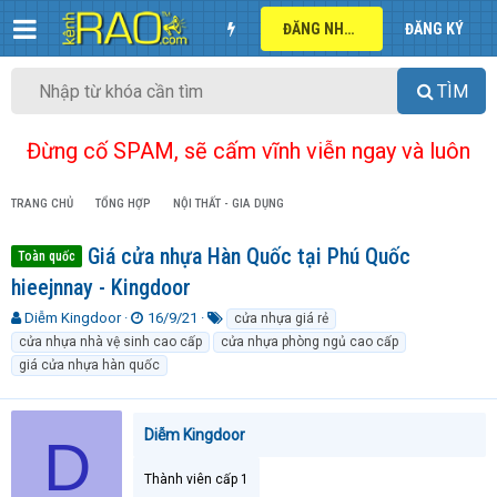
ĐĂNG NHẬP
ĐĂNG KÝ
TÌM
Đừng cố SPAM, sẽ cấm vĩnh viễn ngay và luôn
TRANG CHỦ
TỔNG HỢP
NỘI THẤT - GIA DỤNG
Giá cửa nhựa Hàn Quốc tại Phú Quốc
Toàn quốc
hieejnnay - Kingdoor
T
N
T
Diễm Kingdoor
16/9/21
cửa nhựa giá rẻ
h
g
ừ
cửa nhựa nhà vệ sinh cao cấp
cửa nhựa phòng ngủ cao cấp
r
à
k
giá cửa nhựa hàn quốc
e
y
h
a
g
ó
d
ử
a
Diễm Kingdoor
s
i
D
t
a
Thành viên cấp 1
r