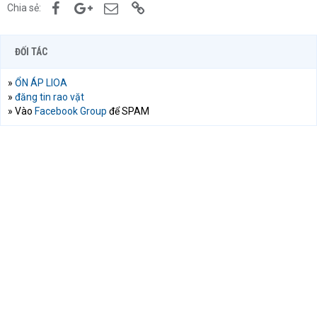
Facebook
Google+
Email
Link
Chia sẻ:
ĐỐI TÁC
»
ỔN ÁP LIOA
»
đăng tin rao vặt
» Vào
Facebook Group
để SPAM