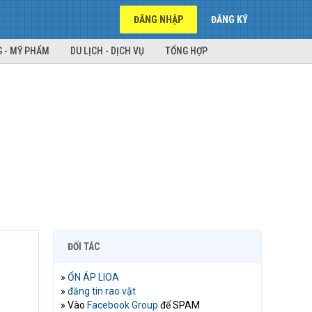
ĐĂNG NHẬP
ĐĂNG KÝ
 - MỸ PHẨM
DU LỊCH - DỊCH VỤ
TỔNG HỢP
ĐỐI TÁC
»
ỔN ÁP LIOA
»
đăng tin rao vặt
» Vào
Facebook Group
để SPAM