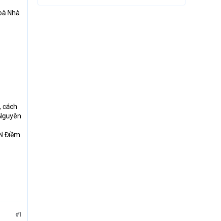
toà Nhà
, cách
 Nguyên
CN Điềm
#1