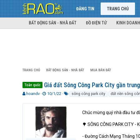
ĐĂNG TIN
TRANG CHỦ
BẤT ĐỘNG SẢN - NHÀ ĐẤT
ĐỒ ĐIỆN TỬ
KINH DOANH
TRANG CHỦ
BẤT ĐỘNG SẢN - NHÀ ĐẤT
MUA BÁN ĐẤT
Giá đất Sông Công Park City gần trun
Toàn quốc
T
N
T
hoandv
10/1/22
sông công park city
đất nền sông cô
h
g
ừ
r
à
k
e
y
h
Chúc mừng quý nhà đầu tư đ
a
g
ó
d
ử
a
🌳 SÔNG CÔNG PARK CITY -
s
i
t
- Đường Cách Mạng Tháng 10,
a