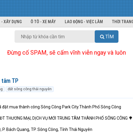
 - XÂY DỰNG
Ô TÔ - XE MÁY
LAO ĐỘNG - VIỆC LÀM
THỜI TRANG
TÌM
Đừng cố SPAM, sẽ cấm vĩnh viễn ngay và luôn
g tâm TP
ng
đất sông công thái nguyên
ã đặt mua thành công Sông Công Park City.Thành Phố Sông Công
 KĐT THƯƠNG MẠI, DỊCH VỤ MỚI TRUNG TÂM THÀNH PHỐ SÔNG CÔNG 🌳
 P. Bách Quang, TP. Sông Công, Tỉnh Thái Nguyên