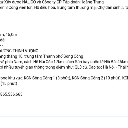
u tư Xây dựng NALICO và Công ty CP Tập đoàn Hoàng Trung
gồm 3 Công viên lớn, Hồ điều hoà,Trung tâm thương mại,Chợ dân sinh ,5 
5m, 15,0m
 dài
--
Ở ĐƯỜNG THỊNH VƯỢNG
ạng tháng 10, trung tâm Thành phố Sông Công
về phía Nam, cách Hồ Núi Cốc 17km, cách Sân bay quốc tế Nội Bài 45km
có nhiều tuyến giao thông trọng điểm như: QL3 cũ, Cao tốc Hà Nội - Thái
 trong khu vực: KCN Sông Công 1 (3 phút), KCN Sông Công 2 (10 phút), K
 (15 phút)
 0865.536.663