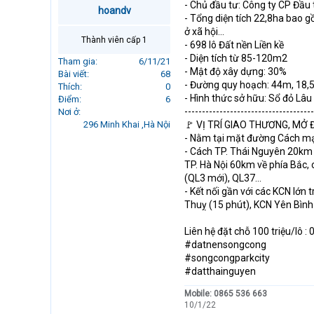
- Chủ đầu tư: Công ty CP Đầ
r
hoandv
- Tổng diện tích 22,8ha bao 
t
ở xã hội...
e
Thành viên cấp 1
- 698 lô Đất nền Liền kề
r
- Diện tích từ 85-120m2
Tham gia
6/11/21
- Mật độ xây dựng: 30%
Bài viết
68
- Đường quy hoạch: 44m, 18,
Thích
0
- Hình thức sở hữu: Sổ đỏ Lâu
Điểm
6
-------------------------------------
Nơi ở
296 Minh Khai ,Hà Nội
🚩 VỊ TRÍ GIAO THƯƠNG, M
- Nằm tại mặt đường Cách m
- Cách TP. Thái Nguyên 20km 
TP. Hà Nội 60km về phía Bắc, 
(QL3 mới), QL37...
- Kết nối gần với các KCN lớn
Thuỵ (15 phút), KCN Yên Bình
Liên hệ đặt chỗ 100 triệu/lô :
#datnensongcong
#songcongparkcity
#datthainguyen
Mobile: 0865 536 663
10/1/22