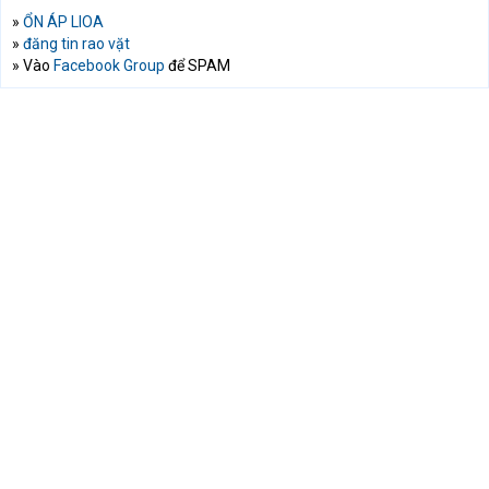
»
ỔN ÁP LIOA
»
đăng tin rao vặt
» Vào
Facebook Group
để SPAM