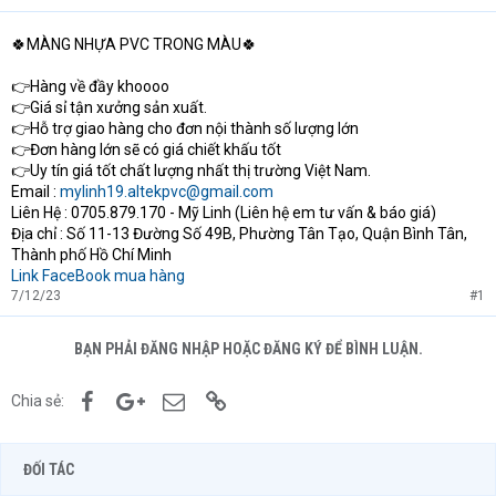
🍀MÀNG NHỰA PVC TRONG MÀU🍀
👉Hàng về đầy khoooo
👉Giá sỉ tận xưởng sản xuất.
👉Hỗ trợ giao hàng cho đơn nội thành số lượng lớn
👉Đơn hàng lớn sẽ có giá chiết khấu tốt
👉Uy tín giá tốt chất lượng nhất thị trường Việt Nam.
Email :
mylinh19.altekpvc@gmail.com
Liên Hệ : 0705.879.170 - Mỹ Linh (Liên hệ em tư vấn & báo giá)
Địa chỉ : Số 11-13 Đường Số 49B, Phường Tân Tạo, Quận Bình Tân,
Thành phố Hồ Chí Minh
Link FaceBook mua hàng
7/12/23
#1
BẠN PHẢI ĐĂNG NHẬP HOẶC ĐĂNG KÝ ĐỂ BÌNH LUẬN.
Facebook
Google+
Email
Link
Chia sẻ:
ĐỐI TÁC