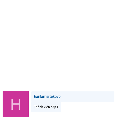
t
e
r
hanlamaltekpvc
H
Thành viên cấp 1