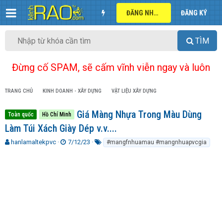
ĐĂNG NHẬP
ĐĂNG KÝ
TÌM
Đừng cố SPAM, sẽ cấm vĩnh viễn ngay và luôn
TRANG CHỦ
KINH DOANH - XÂY DỰNG
VẬT LIỆU XÂY DỰNG
Giá Màng Nhựa Trong Màu Dùng
Toàn quốc
Hồ Chí Minh
Làm Túi Xách Giày Dép v.v....
T
N
T
hanlamaltekpvc
7/12/23
#mangfnhuamau #mangnhuapvcgia
h
g
ừ
r
à
k
e
y
h
a
g
ó
d
ử
a
s
i
t
a
r