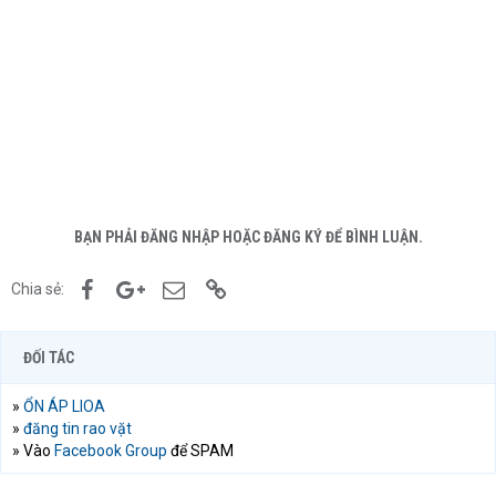
BẠN PHẢI ĐĂNG NHẬP HOẶC ĐĂNG KÝ ĐỂ BÌNH LUẬN.
Facebook
Google+
Email
Link
Chia sẻ:
ĐỐI TÁC
»
ỔN ÁP LIOA
»
đăng tin rao vặt
» Vào
Facebook Group
để SPAM