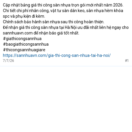
Cập nhật bảng giá thi công sàn nhựa trọn gói mới nhất năm 2026.
t
Chi tiết chi phí nhân công, vật tư sàn dán keo, sàn nhựa hèm khóa
e
r
spc và phụ kiện đi kèm.
Chính sách bảo hành sàn nhựa sau thi công hoàn thiện.
Để nhận giá thi công sàn nhựa tại Hà Nội ưu đãi nhất liên hệ ngay cho
sannhuavn.com để nhận báo giá tốt nhất.
#giathicongsannhua
#baogiathicongsannhua
#thicongsannhuagiare
https://sannhuavn.com/gia-thi-cong-san-nhua-tai-ha-noi/
7/7/26
#1