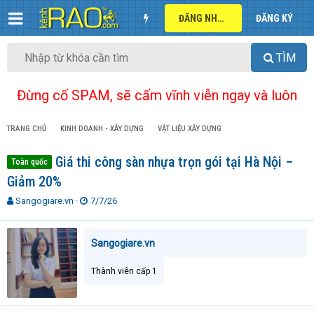
ĐĂNG NHẬP
ĐĂNG KÝ
TÌM
Đừng cố SPAM, sẽ cấm vĩnh viễn ngay và luôn
TRANG CHỦ
KINH DOANH - XÂY DỰNG
VẬT LIỆU XÂY DỰNG
Giá thi công sàn nhựa trọn gói tại Hà Nội –
Toàn quốc
Giảm 20%
T
N
Sangogiare.vn
7/7/26
h
g
r
à
e
y
Sangogiare.vn
a
g
d
ử
Thành viên cấp 1
s
i
t
a
r