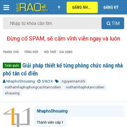
ĐĂNG NHẬP
ĐĂNG KÝ
TÌM
Đừng cố SPAM, sẽ cấm vĩnh viễn ngay và luôn
TRANG CHỦ
TỔNG HỢP
NỘI THẤT - GIA DỤNG
Giải pháp thiết kế từng phòng chức năng nhà
Toàn quốc
phố tân cổ điển
T
N
T
NhaphoShousing
5/8/24
nguyennamshi
h
g
ừ
noithatnhaphophongcachtancodien
noithatnhaphotancodien
r
à
k
shousing
e
y
h
a
g
ó
d
ử
a
NhaphoShousing
s
i
t
a
Thành viên cấp 1
r