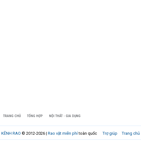
TRANG CHỦ
TỔNG HỢP
NỘI THẤT - GIA DỤNG
KÊNH RAO
© 2012-2026 |
Rao vặt miễn phí
toàn quốc
Trợ giúp
Trang chủ