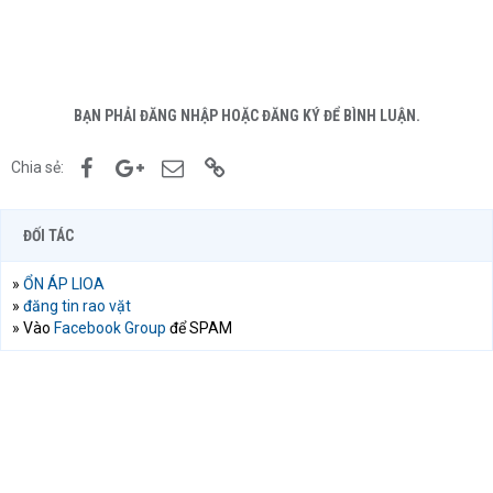
BẠN PHẢI ĐĂNG NHẬP HOẶC ĐĂNG KÝ ĐỂ BÌNH LUẬN.
Facebook
Google+
Email
Link
Chia sẻ:
ĐỐI TÁC
»
ỔN ÁP LIOA
»
đăng tin rao vặt
» Vào
Facebook Group
để SPAM