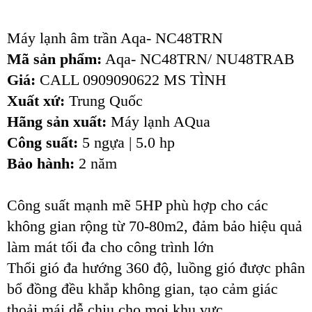
Máy lạnh âm trần Aqa- NC48TRN
Mã sản phẩm:
Aqa- NC48TRN/ NU48TRAB
Giá:
CALL 0909090622 MS TÌNH
Xuất xứ:
Trung Quốc
Hãng sản xuất:
Máy lạnh AQua
Công suất:
5 ngựa | 5.0 hp
Bảo hành:
2 năm
Công suất mạnh mẽ 5HP phù hợp cho các
không gian rộng từ 70-80m2, đảm bảo hiệu quả
làm mát tối đa cho công trình lớn
Thổi gió đa hướng 360 độ, luồng gió được phân
bổ đồng đều khắp không gian, tạo cảm giác
thoải mái dễ chịu cho mọi khu vực