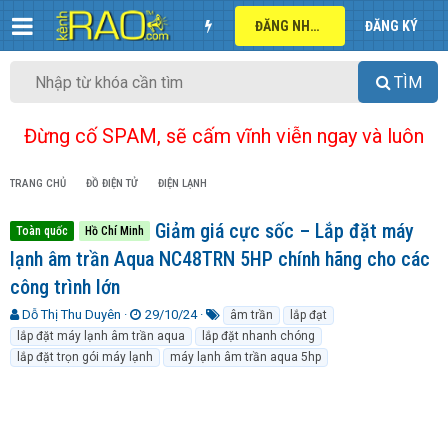
ĐĂNG NHẬP
ĐĂNG KÝ
TÌM
Đừng cố SPAM, sẽ cấm vĩnh viễn ngay và luôn
TRANG CHỦ
ĐỒ ĐIỆN TỬ
ĐIỆN LẠNH
Giảm giá cực sốc – Lắp đặt máy
Toàn quốc
Hồ Chí Minh
lạnh âm trần Aqua NC48TRN 5HP chính hãng cho các
công trình lớn
T
N
T
Dỗ Thị Thu Duyên
29/10/24
âm trần
lắp đạt
h
g
ừ
lắp đặt máy lạnh âm trần aqua
lắp đặt nhanh chóng
r
à
k
lắp đặt trọn gói máy lạnh
máy lạnh âm trần aqua 5hp
e
y
h
a
g
ó
d
ử
a
s
i
t