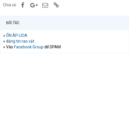
Facebook
Google+
Email
Link
Chia sẻ:
ĐỐI TÁC
»
ỔN ÁP LIOA
»
đăng tin rao vặt
» Vào
Facebook Group
để SPAM