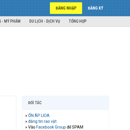
ĐĂNG NHẬP
ĐĂNG KÝ
 - MỸ PHẨM
DU LỊCH - DỊCH VỤ
TỔNG HỢP
ĐỐI TÁC
»
ỔN ÁP LIOA
»
đăng tin rao vặt
» Vào
Facebook Group
để SPAM