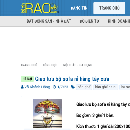
ĐĂNG TIN
TRANG CHỦ
BẤT ĐỘNG SẢN - NHÀ ĐẤT
ĐỒ ĐIỆN TỬ
KINH DOANH
TRANG CHỦ
TỔNG HỢP
NỘI THẤT - GIA DỤNG
Giao lưu bộ sofa nỉ hàng tây xưa
Hà Nội
T
N
T
Võ Khánh Hằng
1/7/23
bàn ghế
bàn ghế da nỉ
bộ so
h
g
ừ
r
à
k
e
y
h
Giao lưu bộ sofa nỉ hàng tây 
a
g
ó
d
ử
a
Bộ gồm: 3 ghế 1 bàn.
s
i
t
Kích thước: 1 ghế dài 200x1
a