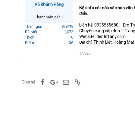
r
Võ Khánh Hằng
Bộ sofa có màu sắc hoa văn ti
t
điển.
e
Thành viên cấp 1
r
Liên hệ: 0935555680 – Em T
Tham gia
3/8/19
Chuyên cung cấp đèn Tiffany, 
Bài viết
1,072
Website: dentiffany.com
Thích
0
Địa chỉ: Thịnh Liệt, Hoàng Mai,
Điểm
36
1/7/23
Facebook
Google+
Email
Link
Chia sẻ: