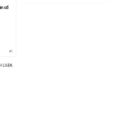
ân cổ
#1
H LUẬN.