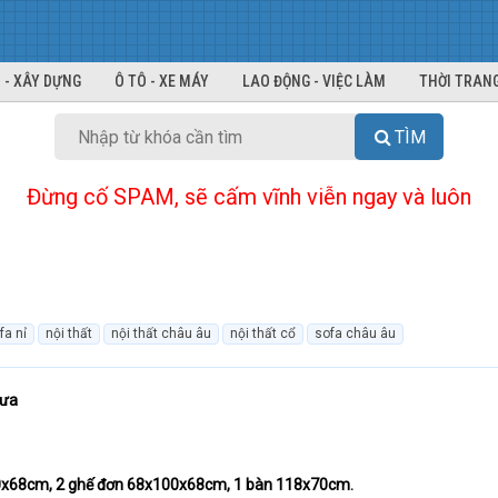
 - XÂY DỰNG
Ô TÔ - XE MÁY
LAO ĐỘNG - VIỆC LÀM
THỜI TRANG
TÌM
Đừng cố SPAM, sẽ cấm vĩnh viễn ngay và luôn
fa nỉ
nội thất
nội thất châu âu
nội thất cổ
sofa châu âu
xưa
00x68cm, 2 ghế đơn 68x100x68cm, 1 bàn 118x70cm.