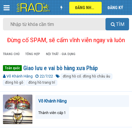
ĐĂNG NHẬP
ĐĂNG KÝ
TÌM
Đừng cố SPAM, sẽ cấm vĩnh viễn ngay và luôn
TRANG CHỦ
TỔNG HỢP
NỘI THẤT - GIA DỤNG
Giao lưu e vai bò hàng xưa Pháp
Toàn quốc
T
N
T
Võ Khánh Hằng
22/7/22
đồng hồ cổ. đồng hồ châu âu
h
g
ừ
đồng hồ gỗ
đồng hồ trang trí
r
à
k
e
y
h
a
g
ó
Võ Khánh Hằng
d
ử
a
s
i
t
Thành viên cấp 1
a
r
t