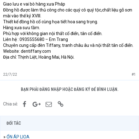
e
Giao lưu e vai bò hàng xưa Pháp
r
Đồng hồ được làm thủ công cho các quý cô quý tộc,chất liệu gỗ sơn
mài vào thế kỷ XVIII.
Thiết kế đồng hồ cổ cùng họa tiết hoa sang trọng.
Hàng xưa sưu tầm.
Phù hợp với không gian nội thất cổ điển, tân cổ điển.
Liên hệ : 0935555680 – Em Trang
Chuyên cung cấp đèn Tiffany, tranh châu âu và nội thất tân cổ điển.
Website: dentiffany.com
Địa chỉ: Thịnh Liệt, Hoàng Mai, Hà Nội.
22/7/22
#1
BẠN PHẢI ĐĂNG NHẬP HOẶC ĐĂNG KÝ ĐỂ BÌNH LUẬN.
Facebook
Google+
Email
Link
Chia sẻ:
ĐỐI TÁC
»
ỔN ÁP LIOA