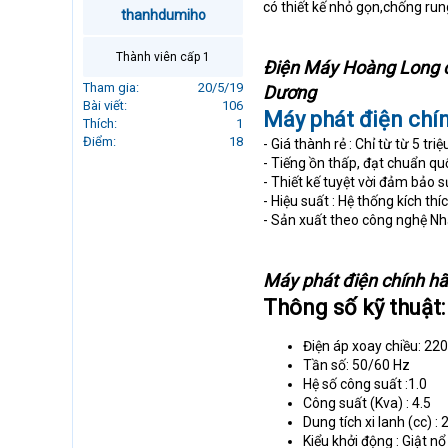
có thiết kế nhỏ gọn,chống ru
r
thanhdumiho
t
e
Thành viên cấp 1
Điện Máy Hoàng Long ch
r
Tham gia
20/5/19
Dương
Bài viết
106
Máy phát điện ch
Thích
1
Điểm
18
- Giá thành rẻ : Chỉ từ từ 5 tr
- Tiếng ồn thấp, đạt chuẩn qu
- Thiết kế tuyệt vời đảm bảo s
- Hiệu suất : Hệ thống kích t
- Sản xuất theo công nghệ Nhậ
Máy phát điện chính hãn
Thông số kỹ thuật
Điện áp xoay chiều: 22
Tần số: 50/60 Hz
Hệ số công suất :1.0
Công suất (Kva) : 4.5
Dung tích xi lanh (cc) : 
Kiểu khởi động : Giật nổ