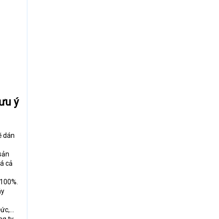
ưu ý
ẽ dán
 sản
iá cả
 100%.
áy
Đức,…