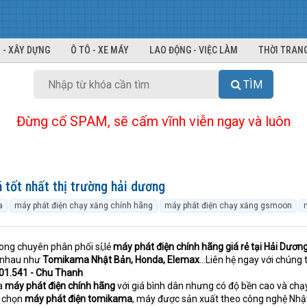
 - XÂY DỰNG
Ô TÔ - XE MÁY
LAO ĐỘNG - VIỆC LÀM
THỜI TRANG
TÌM
Đừng cố SPAM, sẽ cấm vĩnh viễn ngay và luôn
á tốt nhất thị trường hải dương
a
máy phát điện chạy xăng chính hãng
máy phát điện chạy xăng gsmoon
ng chuyên phân phối sỉ,lẻ
máy phát điện chính hãng giá rẻ tại Hải Dươn
 nhau như
Tomikama Nhật Bản, Honda, Elemax
...Liên hệ ngay với chúng 
01.541 - Chu Thanh
a
máy phát điện chính hãng
với giá bình dân nhưng có độ bền cao và chạ
a chọn
máy phát điện tomikama
, máy được sản xuất theo công nghệ Nhậ