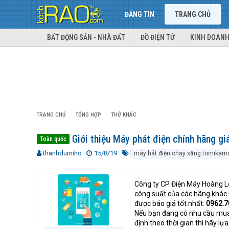
ĐĂNG TIN
TRANG CHỦ
BẤT ĐỘNG SẢN - NHÀ ĐẤT
ĐỒ ĐIỆN TỬ
KINH DOANH
TRANG CHỦ
TỔNG HỢP
THỨ KHÁC
Giới thiệu Máy phát điện chính hãng gi
Toàn quốc
T
N
T
thanhdumiho
15/8/19
máy hát điện chạy xăng tomikam
h
g
ừ
r
à
k
e
y
h
Công ty CP Điện Máy Hoàng Lo
a
g
ó
công suất của các hãng khác
d
ử
a
được báo giá tốt nhất:
0962.7
s
i
Nếu bạn đang có nhu cầu mu
t
định theo thời gian thì hãy lự
a