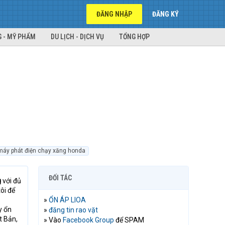
ĐĂNG NHẬP
ĐĂNG KÝ
 - MỸ PHẨM
DU LỊCH - DỊCH VỤ
TỔNG HỢP
máy phát điện chạy xăng honda
ĐỐI TÁC
g
với đủ
tôi để
»
ỔN ÁP LIOA
y ổn
»
đăng tin rao vặt
t Bản,
» Vào
Facebook Group
để SPAM