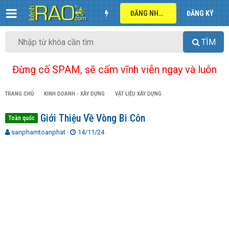
ĐĂNG NHẬP
ĐĂNG KÝ
TÌM
Đừng cố SPAM, sẽ cấm vĩnh viễn ngay và luôn
TRANG CHỦ
KINH DOANH - XÂY DỰNG
VẬT LIỆU XÂY DỰNG
Giới Thiệu Về Vòng Bi Côn
Toàn quốc
T
N
sanphamtoanphat
14/11/24
h
g
r
à
e
y
a
g
d
ử
s
i
t
a
r
t