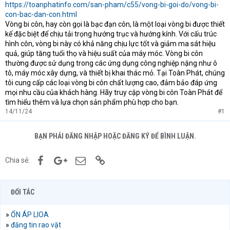
https://toanphatinfo.com/san-pham/c55/vong-bi-goi-do/vong-bi-
con-bac-dan-con.html
Vòng bi côn, hay còn gọi là bạc đạn côn, là một loại vòng bi được thiết
kế đặc biệt để chịu tải trọng hướng trục và hướng kính. Với cấu trúc
hình côn, vòng bi này có khả năng chịu lực tốt và giảm ma sát hiệu
quả, giúp tăng tuổi thọ và hiệu suất của máy móc. Vòng bi côn
thường được sử dụng trong các ứng dụng công nghiệp nặng như ô
tô, máy móc xây dựng, và thiết bị khai thác mỏ. Tại Toàn Phát, chúng
tôi cung cấp các loại vòng bi côn chất lượng cao, đảm bảo đáp ứng
mọi nhu cầu của khách hàng. Hãy truy cập vòng bi côn Toàn Phát để
tìm hiểu thêm và lựa chọn sản phẩm phù hợp cho bạn.
14/11/24
#1
BẠN PHẢI ĐĂNG NHẬP HOẶC ĐĂNG KÝ ĐỂ BÌNH LUẬN.
Facebook
Google+
Email
Link
Chia sẻ:
ĐỐI TÁC
»
ỔN ÁP LIOA
»
đăng tin rao vặt