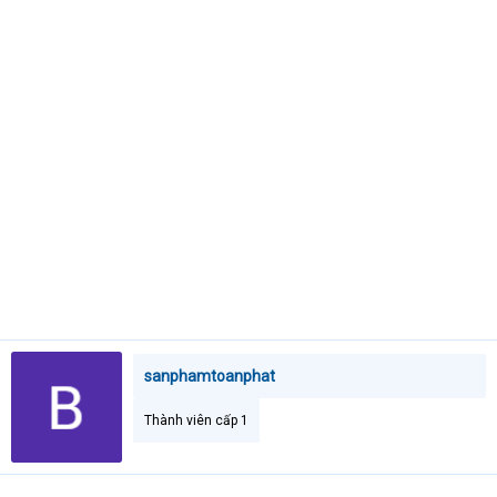
e
r
sanphamtoanphat
Thành viên cấp 1