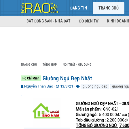
ĐĂNG TIN
TRANG CHỦ
BẤT ĐỘNG SẢN - NHÀ ĐẤT
ĐỒ ĐIỆN TỬ
KINH DOANH
TRANG CHỦ
TỔNG HỢP
NỘI THẤT - GIA DỤNG
Giường Ngủ Đẹp Nhất
Hồ Chí Minh
T
N
T
Nguyễn Thân Bảo
13/3/21
giuong ngu dep
giường ngủ
h
g
ừ
r
à
k
e
y
h
GIƯỜNG NGỦ ĐẸP NHẤT - GI
a
g
ó
Mã sản phẩm :
GN0-021
d
ử
a
Giường ngủ :
5.400.000đ/ cái
s
i
Tab đầu giường :
2.200.000đ/
t
TỔNG BỘ GIƯỜNG NGỦ :
7.60
a