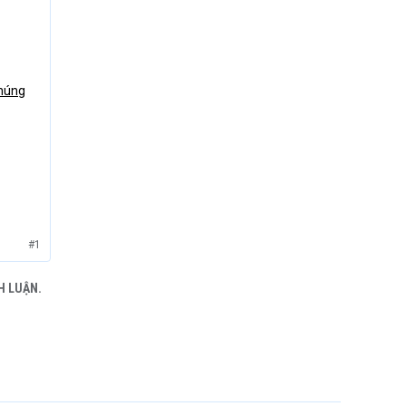
Chúng
#1
H LUẬN.