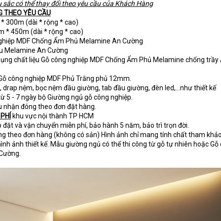
àu sắc có thể thay đổi theo yêu cầu của Khách Hàng
G THEO YÊU CẦU
 300m (dài * rộng * cao)
 * 450m (dài * rộng * cao)
ghiệp MDF Chống Ẩm Phủ Melamine An Cường
u Melamine An Cường
ụng chất liệu Gỗ công nghiệp MDF Chống Ẩm Phủ Melamine chống trầy
 Gỗ công nghiệp MDF Phủ Trắng phủ 12mm.
 drap nệm, bọc nệm đầu giường, tab đầu giường, đèn led,...như thiết kế
 từ 5 - 7 ngày bộ Giường ngủ gỗ công nghiệp.
u nhận đóng theo đơn đặt hàng.
 PHÍ
khu vực nội thành TP HCM
p đặt và vận chuyển miễn phí, bảo hành 5 năm, bảo trì trọn đời.
g theo đơn hàng (không có sản) Hình ảnh chỉ mang tính chất tham khảo
ình ảnh thiết kế. Mẫu giường ngủ có thể thi công từ gỗ tự nhiên hoặc Gỗ
 Cường.