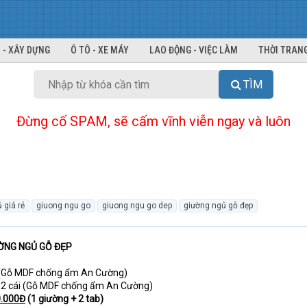
 - XÂY DỰNG
Ô TÔ - XE MÁY
LAO ĐỘNG - VIỆC LÀM
THỜI TRANG
TÌM
Đừng cố SPAM, sẽ cấm vĩnh viễn ngay và luôn
 giá rẻ
giuong ngu go
giuong ngu go dep
giường ngủ gỗ đẹp
ƯỜNG NGỦ GỖ ĐẸP
 (Gỗ MDF chống ẩm An Cường)
 2 cái (Gỗ MDF chống ẩm An Cường)
0.000Đ
(1 giường + 2 tab)