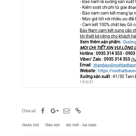
- Bảo nam là xưởng sản xuất 
- Kiểm soát chi phí từ giai đo
- Bảo nam cam kết mang lại n
- Mức giá tốt với nhiều ưu đãi
- Cam kết 100% chất liệu Gỗ
Bảo Nam cam kết cung cấp ch
tôi thiết kế riêng cho khách h
Xem thêm sản phẩm :
Giườn
MỌI CHI TIẾT XIN VUI LÒNG L
Hotline : 0935 314 353 - 0903
Viber/ Zalo : 0935 314 353
(t
Email :
thanbao@noithatbao
Website :
https://noithatba
Xưởng sản xuất :
41/30 Tam B
13/3/21
Facebook
Google+
Email
Link
Chia sẻ:
TRANG CHỦ
TỔNG HỢP
NỘI THẤT - GIA DỤNG