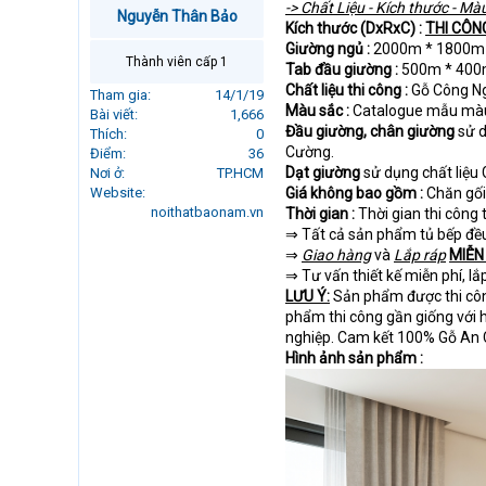
-> Chất Liệu - Kích thước - M
r
Nguyễn Thân Bảo
Kích thước (DxRxC) :
THI CÔN
t
Giường ngủ :
2000m * 1800m *
e
Thành viên cấp 1
Tab đầu giường :
500m * 400m
r
Chất liệu thi công :
Gỗ Công N
Tham gia
14/1/19
Màu sắc :
Catalogue mẫu mà
Bài viết
1,666
Đầu giường, chân giường
sử d
Thích
0
Cường.
Điểm
36
Dạt giường
sử dụng chất liệu
Nơi ở
TP.HCM
Website
Giá không bao gồm :
Chăn gối,
noithatbaonam.vn
Thời gian :
Thời gian thi công
⇒ Tất cả sản phẩm tủ bếp đề
⇒
Giao hàng
và
Lắp ráp
MIỄN
⇒ Tư vấn thiết kế miễn phí, lắ
LƯU Ý:
Sản phẩm được thi côn
phẩm thi công gần giống với h
nghiệp. Cam kết 100% Gỗ An
Hình ảnh sản phẩm :