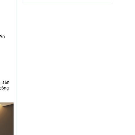
 An
, sản
 công