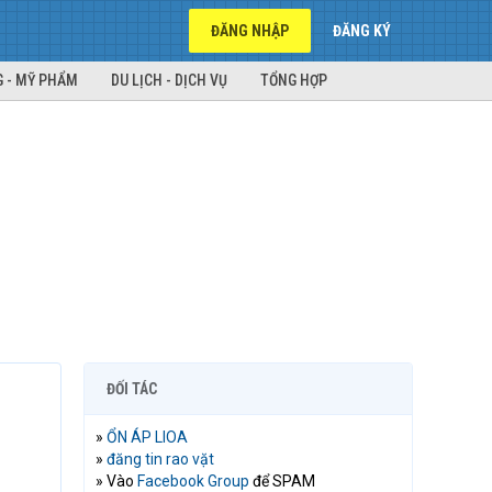
ĐĂNG NHẬP
ĐĂNG KÝ
 - MỸ PHẨM
DU LỊCH - DỊCH VỤ
TỔNG HỢP
ĐỐI TÁC
»
ỔN ÁP LIOA
»
đăng tin rao vặt
» Vào
Facebook Group
để SPAM