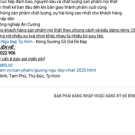
trực tiếp đảm bảo, nguyên liệu và chất lượng sản phẩm nội thất
ạn thiết kế ban đầu đến khi bàn giao thành phẩm cuối cùng.
hững sản phẩm chất lượng, sự hài lòng cao nhất cho khách hàng.
 hấp dẫn
 công nghiệp An Cường
o khách hàng sản phẩm nội thất theo phong cách và kiểu dáng riêng. 
àng với nhiều sự lựa chọn khác nhau từ nhiều bộ sưu tập.
g Ngủ Đẹp Tp.Hcm
- Đóng Giường Gỗ Giá Rẻ Đẹp
IÊN HỆ :
 022 906
ư vấn & báo giá miễn phí)
nam.vn
onam.vn/san-pham/giuong-ngu-dep-nhat-2025.html
ình, Tam Phú, Thủ Đức, Tp.Hcm
BẠN PHẢI ĐĂNG NHẬP HOẶC ĐĂNG KÝ ĐỂ BÌN