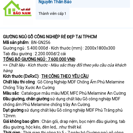
Nguyễn Thân Bảo
Thành viên cấp 1
GIƯỜNG NGỦ GỖ CÔNG NGHIỆP RẺ ĐẸP TẠI TPHCM
Mã sản phẩm
: BN-GN256
Giường ngủ : 5.400.000đ - Kích thước (mm) : 2000x1800x300
Tab đầu giường : 2.200.000đ/2 cái
TỔNG BỘ GIƯỜNG NGỦ : 7.600.000 VNĐ
=>
Chất liệu - Kích thước - Màu sắc thay đổi theo yêu cầu của khách
hàng
Kích thước (DxRxC)
:
THI CÔNG THEO YÊU CẦU
Chất liệu thi công
: Gỗ Công Nghiệp MDF Chống Ẩm Phủ Melamine
Chống Trầy Xước An Cường
Màu sắc
: Catalogue mẫu màu MDF, MFC Phủ Melamine An Cường
Đầu giường, chân giường
sử dụng chất liệu Gỗ công nghiệp MDF
chống ẩm Phủ Melamine chống trầy An Cường.
Dạt giường
sử dụng chất liệu Gỗ công nghiệp MDF Phủ Trắng phủ
12mm.
Giá không bao gồm
: Chăn gối, drap nệm, bọc nệm đầu giường, tab
đầu giường, hộc kéo, đèn led,...như thiết kế.
Thời gian
: Thời gian thi công từ 5 - 7 ngày bộ Giường ngủ gỗ công