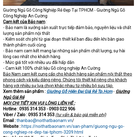
Giường Ngủ Gỗ Công Nghiệp Rẻ Đẹp Tại TPHCM - Giường Ngủ Gỗ
Công Nghiệp An Cường
Cam kết của Bảo nam
:
- Bảo nam là xưởng sản xuất trực tiếp đảm bảo, nguyên liệu và chất
lượng sản phẩm nội thất
- Kiểm soát chi phí từ giai đoạn thiết kế ban đầu đến khi bàn giao
thành phẩm cuối cùng.
- Bảo nam cam kết mang lại những sản phẩm chất lượng, sự hài
lòng cao nhất cho khách hàng.
- Mức giá tốt với nhiều ưu đãi hấp dẫn
- Cam kết 100% chất liệu Gỗ công nghiệp An Cường
Bảo Nam cam kết cung cấp cho khách hàng sản phẩm nội thất theo
phong cách và kiểu dáng riêng. Chúng tôi thiết kế riêng cho khách
hàng với nhiều sự lựa chọn khác nhau từ nhiều bộ sưu tập.
Xem thêm sản phẩm :
Giường Gỗ Hiện Đại Giá Rẻ Tp.Hcm
-
Giường
Ngủ Giá Rẻ
MỌI CHI TIẾT XIN VUI LÒNG LIÊN HỆ :
Hotline : 0935 314 353 - 0903 022 906
Viber / Zalo : 0935 314 353
(tư vấn & báo giá miễn phí)
Email :
thanbao@noithatbaonam.vn
/
Website :
https://noithatbaonam.vn/san-pham/giuong-ngu-go-
cong-nghiep-re-dep-tai-tphcm-3209.html