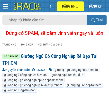
ĐĂNG NHẬP
ĐĂNG KÝ
TÌM
Đừng cố SPAM, sẽ cấm vĩnh viễn ngay và luôn
TRANG CHỦ
TỔNG HỢP
NỘI THẤT - GIA DỤNG
Giường Ngủ Gỗ Công Nghiệp Rẻ Đẹp Tại
Hồ Chí Minh
TPHCM
T
N
T
Nguyễn Thân Bảo
13/3/21
giuong ngu cong nghiep hien dai
h
g
ừ
giường ngủ công nghiệp hiện đại
giuong ngu dep thu duc
r
à
k
giuong ngu go cong nghiep re dep tai tphcm
e
y
h
giường ngủ gỗ công nghiệp rẻ đẹp tại tphcm
giuong ngu re dep tai hcm
a
g
ó
giường ngủ đẹp thủ đức
d
ử
a
s
i
t
a
r