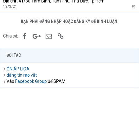
Địa chỉ :
41/30 Tam Bình, Tam Phú, Thủ Đức, Tp.Hcm
13/3/21
#1
BẠN PHẢI ĐĂNG NHẬP HOẶC ĐĂNG KÝ ĐỂ BÌNH LUẬN.
Facebook
Google+
Email
Link
Chia sẻ:
ĐỐI TÁC
»
ỔN ÁP LIOA
»
đăng tin rao vặt
» Vào
Facebook Group
để SPAM