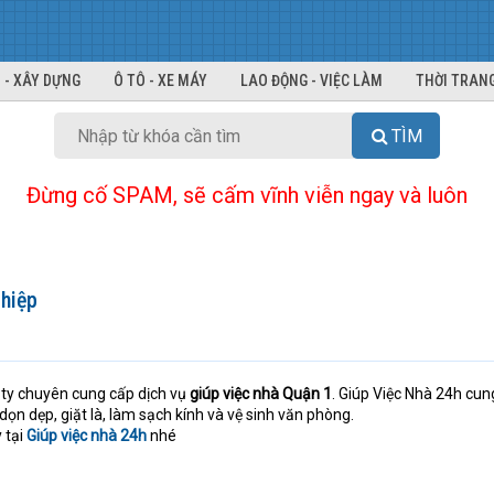
 - XÂY DỰNG
Ô TÔ - XE MÁY
LAO ĐỘNG - VIỆC LÀM
THỜI TRANG
TÌM
Đừng cố SPAM, sẽ cấm vĩnh viễn ngay và luôn
ghiệp
 ty chuyên cung cấp dịch vụ
giúp việc nhà Quận 1
. Giúp Việc Nhà 24h cun
ọn dẹp, giặt là, làm sạch kính và vệ sinh văn phòng.
 tại
Giúp việc nhà 24h
nhé