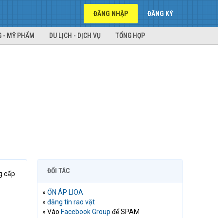
ĐĂNG NHẬP
ĐĂNG KÝ
 - MỸ PHẨM
DU LỊCH - DỊCH VỤ
TỔNG HỢP
ĐỐI TÁC
g cấp
»
ỔN ÁP LIOA
»
đăng tin rao vặt
» Vào
Facebook Group
để SPAM