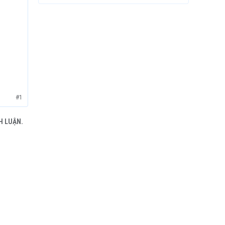
#1
H LUẬN.