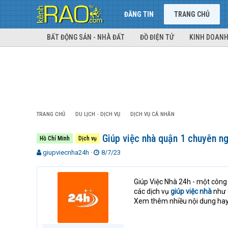
ĐĂNG TIN
TRANG CHỦ
BẤT ĐỘNG SẢN - NHÀ ĐẤT
ĐỒ ĐIỆN TỬ
KINH DOANH
TRANG CHỦ
DU LỊCH - DỊCH VỤ
DỊCH VỤ CÁ NHÂN
Giúp việc nhà quận 1 chuyên n
Hồ Chí Minh
Dịch vụ
T
N
giupviecnha24h
8/7/23
h
g
r
à
e
y
Giúp Việc Nhà 24h - một công
a
g
các dịch vụ
giúp việc nhà
như d
d
ử
Xem thêm nhiều nội dung hay
s
i
t
a