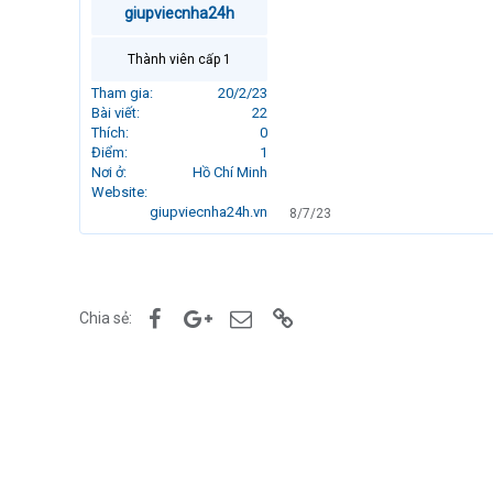
giupviecnha24h
r
t
e
Thành viên cấp 1
r
Tham gia
20/2/23
Bài viết
22
Thích
0
Điểm
1
Nơi ở
Hồ Chí Minh
Website
giupviecnha24h.vn
8/7/23
Facebook
Google+
Email
Link
Chia sẻ: