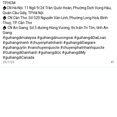
TP.HCM
🏠CN Hà Nội: 11 Ngõ 9/24 Trần Quốc Hoàn, Phường Dịch Vọng Hậu,
Quận Cầu Giấy, TP.Hà Nội
🏠 CN Cần Thơ: Số 520 Nguyễn Văn Linh, Phường Long Hoà, Bình
Thuỷ, TP Cần Thơ
🏠 CN An Giang: Số 5 đường Hùng Vương, thị trấn Tri Tôn, tỉnh An
Giang
#guihangdimalaysia #guihangdinuocngoai #guihangdiDaiLoan
#guihangnhanh #chuyenphatnhanh #guihangdiDaigiare
#guihanguytin #vanchuyenquocte #chuyenphatnhanhquocte
#GuihangdiDainhanh #guihangdiUc #guihangdiMy
#guihangdiCanada
29/7/23
#1