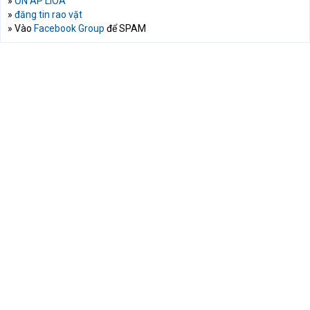
»
ỔN ÁP LIOA
»
đăng tin rao vặt
» Vào
Facebook Group
để SPAM