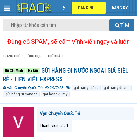
ĐĂNG NHẬP
ĐĂNG KÝ
TÌM
Đừng cố SPAM, sẽ cấm vĩnh viễn ngay và luôn
TRANG CHỦ
TỔNG HỢP
THỨ KHÁC
GỬI HÀNG ĐI NƯỚC NGOÀI GIÁ SIÊU
Hồ Chí Minh
Hà Nội
RẺ - TIẾN VIỆT EXPRESS
T
N
T
Vận Chuyển Quốc Tế
29/7/23
gửi hàng giá rẻ
gửi hàng đi anh
h
g
ừ
gửi hàng đi canada
gửi hàng đi mỹ
r
à
k
e
y
h
a
g
ó
Vận Chuyển Quốc Tế
d
ử
a
s
i
t
Thành viên cấp 1
a
r