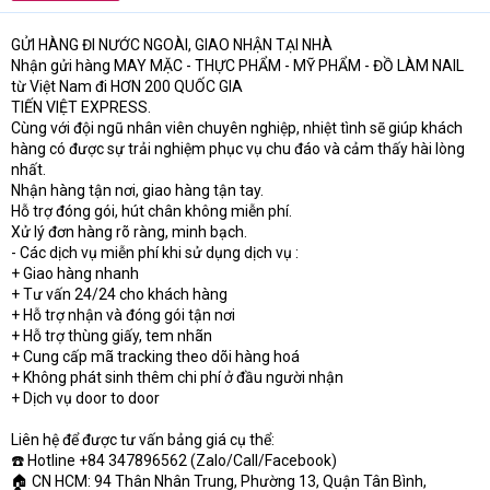
t
e
GỬI HÀNG ĐI NƯỚC NGOÀI, GIAO NHẬN TẠI NHÀ
r
Nhận gửi hàng MAY MẶC - THỰC PHẨM - MỸ PHẨM - ĐỒ LÀM NAIL
từ Việt Nam đi HƠN 200 QUỐC GIA
TIẾN VIỆT EXPRESS.
Cùng với đội ngũ nhân viên chuyên nghiệp, nhiệt tình sẽ giúp khách
hàng có được sự trải nghiệm phục vụ chu đáo và cảm thấy hài lòng
nhất.
Nhận hàng tận nơi, giao hàng tận tay.
Hỗ trợ đóng gói, hút chân không miễn phí.
Xử lý đơn hàng rõ ràng, minh bạch.
- Các dịch vụ miễn phí khi sử dụng dịch vụ :
+ Giao hàng nhanh
+ Tư vấn 24/24 cho khách hàng
+ Hỗ trợ nhận và đóng gói tận nơi
+ Hỗ trợ thùng giấy, tem nhãn
+ Cung cấp mã tracking theo dõi hàng hoá
+ Không phát sinh thêm chi phí ở đầu người nhận
+ Dịch vụ door to door
Liên hệ để được tư vấn bảng giá cụ thể:
☎️ Hotline +84 347896562 (Zalo/Call/Facebook)
🏠 CN HCM: 94 Thân Nhân Trung, Phường 13, Quận Tân Bình,