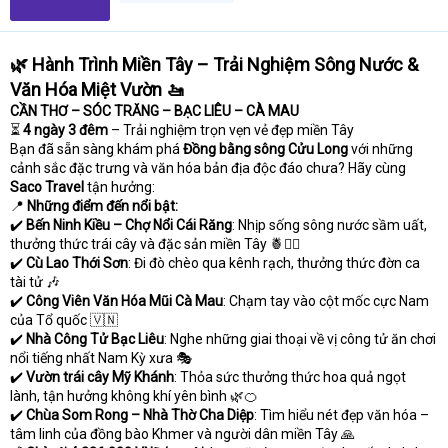
🌿 Hành Trình Miền Tây – Trải Nghiệm Sông Nước &
Văn Hóa Miệt Vườn 🚤
CẦN THƠ – SÓC TRĂNG – BẠC LIÊU – CÀ MAU
⏳
4 ngày 3 đêm
– Trải nghiệm trọn vẹn vẻ đẹp miền Tây
Bạn đã sẵn sàng khám phá
Đồng bằng sông Cửu Long
với những
cảnh sắc đặc trưng và văn hóa bản địa độc đáo chưa? Hãy cùng
Saco Travel
tận hưởng:
📍
Những điểm đến nổi bật:
✔️
Bến Ninh Kiều – Chợ Nổi Cái Răng
: Nhịp sống sông nước sầm uất,
thưởng thức trái cây và đặc sản miền Tây 🍍🚣‍♂️
✔️
Cù Lao Thới Sơn
: Đi đò chèo qua kênh rạch, thưởng thức đờn ca
tài tử 🎶
✔️
Công Viên Văn Hóa Mũi Cà Mau
: Chạm tay vào cột mốc cực Nam
của Tổ quốc 🇻🇳
✔️
Nhà Công Tử Bạc Liêu
: Nghe những giai thoại về vị công tử ăn chơi
nổi tiếng nhất Nam Kỳ xưa 🎭
✔️
Vườn trái cây Mỹ Khánh
: Thỏa sức thưởng thức hoa quả ngọt
lành, tận hưởng không khí yên bình 🌿🍊
✔️
Chùa Som Rong – Nhà Thờ Cha Diệp
: Tìm hiểu nét đẹp văn hóa –
tâm linh của đồng bào Khmer và người dân miền Tây 🙏