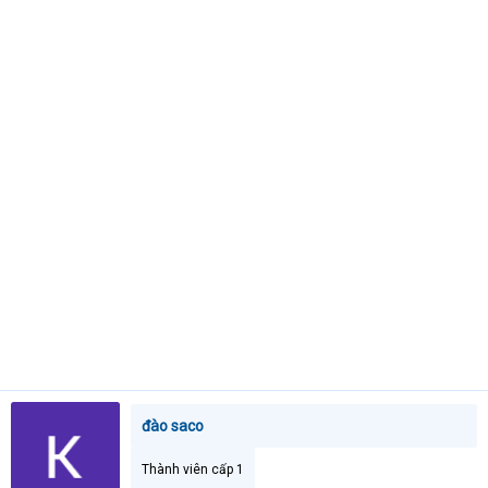
t
e
r
đào saco
Thành viên cấp 1