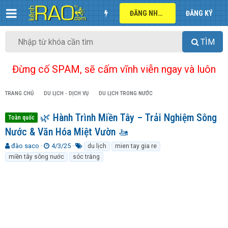
ĐĂNG NHẬP
ĐĂNG KÝ
TÌM
Đừng cố SPAM, sẽ cấm vĩnh viễn ngay và luôn
TRANG CHỦ
DU LỊCH - DỊCH VỤ
DU LỊCH TRONG NƯỚC
🌿 Hành Trình Miền Tây – Trải Nghiệm Sông
Toàn quốc
Nước & Văn Hóa Miệt Vườn 🚤
T
N
T
đào saco
4/3/25
du lịch
mien tay gia re
h
g
ừ
miền tây sông nước
sóc trăng
r
à
k
e
y
h
a
g
ó
d
ử
a
s
i
t
a
r