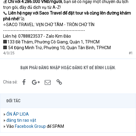
💰
Chỉ với 4.286.000 VNĐ/người
, bạn sẽ có ngay một chuyến du lịch
trọn gói, đầy đủ dịch vụ từ A-Z!
📞
Liên hệ ngay với Saco Travel để đặt tour và cùng lên đường khám
phá nhé!
🚀
⭐️SACO TRAVEL: VẸN CHỮ TÂM - TRÒN CHỮ TÍN
------------------------------------------------------
Liên hệ: 0788823537 - Zalo Kim Đào
🏢133 Đề Thám, Phường Cô Giang, Quận 1, TPHCM
🏢 54 Đặng Minh Trứ, Phường 10, Quận Tân Bình, TPHCM
4/3/25
#1
BẠN PHẢI ĐĂNG NHẬP HOẶC ĐĂNG KÝ ĐỂ BÌNH LUẬN.
Facebook
Google+
Email
Link
Chia sẻ:
ĐỐI TÁC
»
ỔN ÁP LIOA
»
đăng tin rao vặt
» Vào
Facebook Group
để SPAM