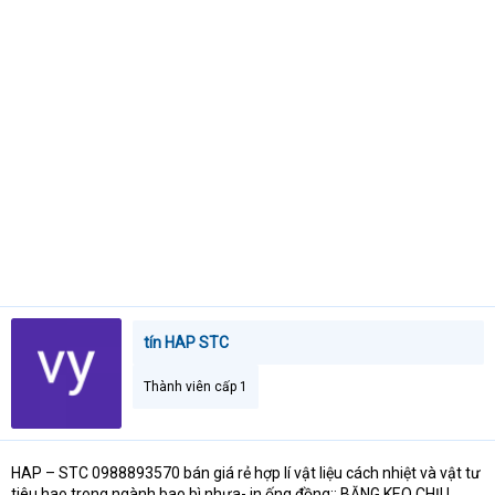
s
i
t
a
r
t
e
r
tín HAP STC
Thành viên cấp 1
HAP – STC 0988893570 bán giá rẻ hợp lí vật liệu cách nhiệt và vật tư
tiêu hao trong ngành bao bì nhựa- in ống đồng:: BĂNG KEO CHỊU