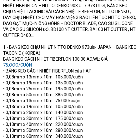
NHIỆT FIBERFLON – NITTO DENKO 903 UL / 973 UL-S, BĂNG KEO
CHỊU NHIỆT TACONIC,VÀI CÁCH NHIỆT FIBERFLON, NITTO DENKO ,
DÂY CHỊU NHIỆT CHO MÁY HÀN MIỆNG BAO LIÊN TỤC NITTO DENKO,
DAO GẠT MỰC-IN ỐNG ĐỒNG – DOCTOR BLADE, CAO SU SILICONE
VÀ CAO SU SILICON ĐỎ, BD100 NT CUTTER, BA100 NT CUTTER , NT
CUTTER D400…
1 - BĂNG KEO CHỊU NHIỆT NITTO DENKO 973uls- JAPAN – BĂNG KEO
TACONIC ( KOREA)
BĂNG KEO CÁCH NHIỆT FIBERFLON 108.08 AD.WL: GIÁ
75.OOO/CUỘN
• BĂNG KEO CÁCH NHIỆT FIBERFLON của HAP :
• 0,08mm x 13mm x 10m : 105.000/cuộn
• 0,08mm x 19mm x 10m : 135.000/cuộn
• 0,08mm x 25mm x 10m : 195.000/cuộn
• 0,08mm x 50mm x 10m : 385.000/cuộn
• 0,13mm x 13mm x 10m : 75.000/cuộn
• 0,13mm x 19mm x 10m : 105.000/cuộn
• 0,13mm x 25mm x 10m : 140.000/cuộn
• 0,13mm x 30mm x 10m : 175.000/cuộn
• 0,13mm x 40mm x 10m : 220.000/cuộn
• 0,13mm x 50mm x 10m : 280.000/cuộn
• 0,13mm x 60mm x 10m : 340.000/cuộn