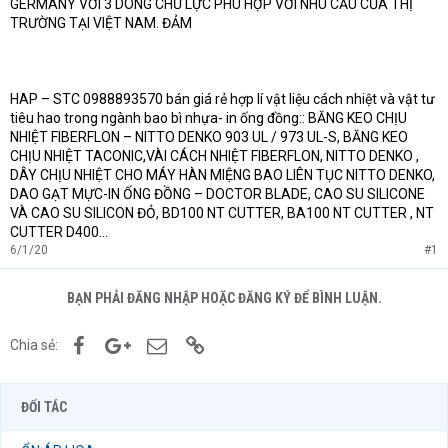
GERMANY VỚI 3 DÒNG CHỦ LỰC PHÙ HỢP VỚI NHU CẦU CỦA THỊ
TRƯỜNG TẠI VIỆT NAM. ĐẢM
HAP – STC 0988893570 bán giá rẻ hợp lí vật liệu cách nhiệt và vật tư
tiêu hao trong ngành bao bì nhựa- in ống đồng:: BĂNG KEO CHỊU
NHIỆT FIBERFLON – NITTO DENKO 903 UL / 973 UL-S, BĂNG KEO
CHỊU NHIỆT TACONIC,VÀI CÁCH NHIỆT FIBERFLON, NITTO DENKO ,
DÂY CHỊU NHIỆT CHO MÁY HÀN MIỆNG BAO LIÊN TỤC NITTO DENKO,
DAO GẠT MỰC-IN ỐNG ĐỒNG – DOCTOR BLADE, CAO SU SILICONE
VÀ CAO SU SILICON ĐỎ, BD100 NT CUTTER, BA100 NT CUTTER , NT
CUTTER D400…
6/1/20
#1
BẠN PHẢI ĐĂNG NHẬP HOẶC ĐĂNG KÝ ĐỂ BÌNH LUẬN.
Facebook
Google+
Email
Link
Chia sẻ:
ĐỐI TÁC