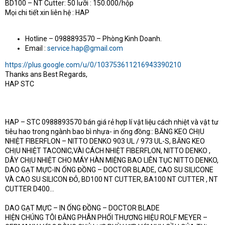
BD100 – NT Cutter: 50 lưỡi : 150.000/hộp
Mọi chi tiết xin liên hệ : HAP
Hotline – 0988893570 – Phòng Kinh Doanh.
Email :
service.hap@gmail.com
https://plus.google.com/u/0/103753611216943390210
Thanks ans Best Regards,
HAP STC
HAP – STC 0988893570 bán giá rẻ hợp lí vật liệu cách nhiệt và vật tư
tiêu hao trong ngành bao bì nhựa- in ống đồng:: BĂNG KEO CHỊU
NHIỆT FIBERFLON – NITTO DENKO 903 UL / 973 UL-S, BĂNG KEO
CHỊU NHIỆT TACONIC,VÀI CÁCH NHIỆT FIBERFLON, NITTO DENKO ,
DÂY CHỊU NHIỆT CHO MÁY HÀN MIỆNG BAO LIÊN TỤC NITTO DENKO,
DAO GẠT MỰC-IN ỐNG ĐỒNG – DOCTOR BLADE, CAO SU SILICONE
VÀ CAO SU SILICON ĐỎ, BD100 NT CUTTER, BA100 NT CUTTER , NT
CUTTER D400…
DAO GẠT MỰC – IN ỐNG ĐỒNG – DOCTOR BLADE
HIỆN CHÚNG TÔI ĐĂNG PHÂN PHỐI THƯƠNG HIỆU ROLF MEYER –