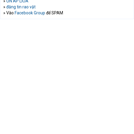
»
ỔN ÁP LIOA
»
đăng tin rao vặt
» Vào
Facebook Group
để SPAM