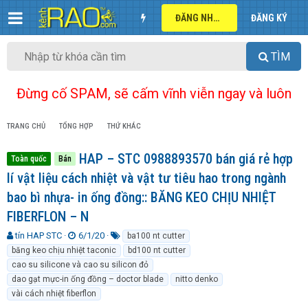
ĐĂNG NHẬP
ĐĂNG KÝ
TÌM
Đừng cố SPAM, sẽ cấm vĩnh viễn ngay và luôn
TRANG CHỦ
TỔNG HỢP
THỨ KHÁC
HAP – STC 0988893570 bán giá rẻ hợp
Toàn quốc
Bán
lí vật liệu cách nhiệt và vật tư tiêu hao trong ngành
bao bì nhựa- in ống đồng:: BĂNG KEO CHỊU NHIỆT
FIBERFLON – N
T
N
T
tín HAP STC
6/1/20
ba100 nt cutter
h
g
ừ
băng keo chịu nhiệt taconic
bd100 nt cutter
r
à
k
cao su silicone và cao su silicon đỏ
e
y
h
dao gạt mực-in ống đồng – doctor blade
nitto denko
a
g
ó
vài cách nhiệt fiberflon
d
ử
a