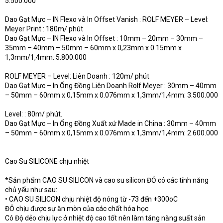
5.500.000
Dao Gạt Mực – IN Flexo và In Offset Vanish : ROLF MEYER – Level:
Meyer Print : 180m/ phút
Dao Gạt Mực – IN Flexo và In Offset : 10mm – 20mm – 30mm –
35mm – 40mm – 50mm – 60mm x 0,23mm x 0.15mm x
1,3mm/1,4mm: 5.800.000
ROLF MEYER – Level: Liên Doanh : 120m/ phút
Dao Gạt Mực – In Ống Đồng Liên Doanh Rolf Meyer : 30mm – 40mm
– 50mm – 60mm x 0,15mm x 0.076mm x 1,3mm/1,4mm: 3.500.000
Level: : 80m/ phút.
Dao Gạt Mực – In Ống Đồng Xuất xứ Made in China : 30mm – 40mm
– 50mm – 60mm x 0,15mm x 0.076mm x 1,3mm/1,4mm: 2.600.000
Cao Su SILICONE chịu nhiệt
*Sản phẩm CAO SU SILICON và cao su silicon ĐỎ có các tính năng
chủ yếu như sau:
• CAO SU SILICON chịu nhiệt độ nóng từ -73 đến +300oC
ĐỎ chịu được sự ăn mòn của các chất hóa học.
Có Độ dẻo chịu lực ở nhiệt độ cao tốt nên làm tăng năng suất sản