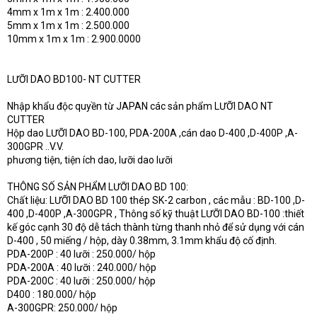
4mm x 1m x 1m : 2.400.000
5mm x 1m x 1m : 2.500.000
10mm x 1m x 1m : 2.900.0000
LƯỠI DAO BD100- NT CUTTER
Nhập khẩu độc quyền từ JAPAN các sản phẩm LƯỠI DAO NT
CUTTER
Hộp dao LƯỠI DAO BD-100, PDA-200A ,cán dao D-400 ,D-400P ,A-
300GPR ..V.V.
phương tiện, tiện ích dao, lưỡi dao lưỡi
THÔNG SỐ SẢN PHẨM LƯỠI DAO BD 100:
Chất liệu: LƯỠI DAO BD 100 thép SK-2 carbon , các mẫu : BD-100 ,D-
400 ,D-400P ,A-300GPR , Thông số kỹ thuật LƯỠI DAO BD-100 :thiết
kế góc cạnh 30 độ dễ tách thành từng thanh nhỏ để sử dụng với cán
D-400 , 50 miếng / hộp, dày 0.38mm, 3.1mm khẩu độ cố định.
PDA-200P : 40 lưỡi : 250.000/ hộp
PDA-200A : 40 lưỡi : 240.000/ hộp
PDA-200C : 40 lưỡi : 250.000/ hộp
D400 : 180.000/ hộp
A-300GPR: 250.000/ hộp