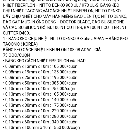
NHIỆT FIBERFLON – NITTO DENKO 903 UL / 973 UL-S, BĂNG KEO
CHỊU NHIỆT TACONIC,VÀI CÁCH NHIỆT FIBERFLON, NITTO DENKO ,
DÂY CHỊU NHIỆT CHO MÁY HÀN MIỆNG BAO LIÊN TỤC NITTO DENKO,
DAO GẠT MỰC-IN ỐNG ĐỒNG – DOCTOR BLADE, CAO SU SILICONE
VÀ CAO SU SILICON ĐỎ, BD100 NT CUTTER, BA100 NT CUTTER , NT
CUTTER D400…
1 - BĂNG KEO CHỊU NHIỆT NITTO DENKO 973uls- JAPAN – BĂNG KEO
TACONIC ( KOREA)
BĂNG KEO CÁCH NHIỆT FIBERFLON 108.08 AD.WL: GIÁ
75.OOO/CUỘN
• BĂNG KEO CÁCH NHIỆT FIBERFLON của HAP :
• 0,08mm x 13mm x 10m : 105.000/cuộn
• 0,08mm x 19mm x 10m : 135.000/cuộn
• 0,08mm x 25mm x 10m : 195.000/cuộn
• 0,08mm x 50mm x 10m : 385.000/cuộn
• 0,13mm x 13mm x 10m : 75.000/cuộn
• 0,13mm x 19mm x 10m : 105.000/cuộn
• 0,13mm x 25mm x 10m : 140.000/cuộn
• 0,13mm x 30mm x 10m : 175.000/cuộn
• 0,13mm x 40mm x 10m : 220.000/cuộn
• 0,13mm x 50mm x 10m : 280.000/cuộn
• 0,13mm x 60mm x 10m : 340.000/cuộn
• 0,13mm x 100mm x 10m : 550.000/cuộn