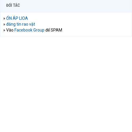
ĐỐI TÁC
»
ỔN ÁP LIOA
»
đăng tin rao vặt
» Vào
Facebook Group
để SPAM