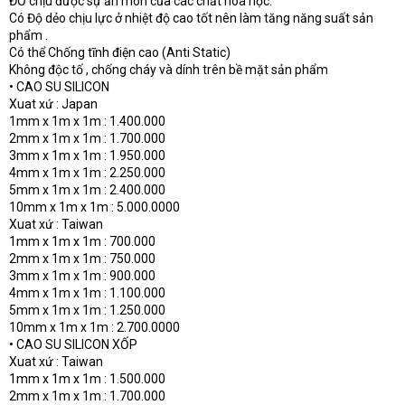
ĐỎ chịu được sự ăn mòn của các chất hóa học.
Có Độ dẻo chịu lực ở nhiệt độ cao tốt nên làm tăng năng suất sản
phẩm .
Có thể Chống tĩnh điện cao (Anti Static)
Không độc tố , chống cháy và dính trên bề mặt sản phẩm
• CAO SU SILICON
Xuat xứ : Japan
1mm x 1m x 1m : 1.400.000
2mm x 1m x 1m : 1.700.000
3mm x 1m x 1m : 1.950.000
4mm x 1m x 1m : 2.250.000
5mm x 1m x 1m : 2.400.000
10mm x 1m x 1m : 5.000.0000
Xuat xứ : Taiwan
1mm x 1m x 1m : 700.000
2mm x 1m x 1m : 750.000
3mm x 1m x 1m : 900.000
4mm x 1m x 1m : 1.100.000
5mm x 1m x 1m : 1.250.000
10mm x 1m x 1m : 2.700.0000
• CAO SU SILICON XỐP
Xuat xứ : Taiwan
1mm x 1m x 1m : 1.500.000
2mm x 1m x 1m : 1.700.000