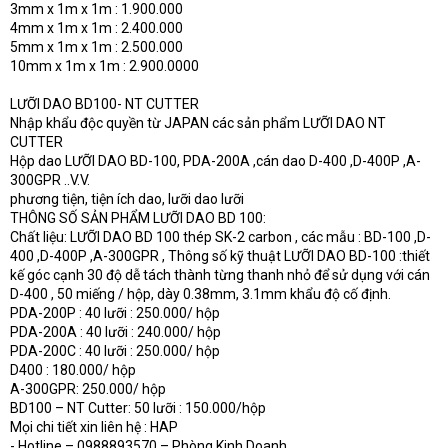
3mm x 1m x 1m : 1.900.000
4mm x 1m x 1m : 2.400.000
5mm x 1m x 1m : 2.500.000
10mm x 1m x 1m : 2.900.0000
LƯỠI DAO BD100- NT CUTTER
Nhập khẩu độc quyền từ JAPAN các sản phẩm LƯỠI DAO NT
CUTTER
Hộp dao LƯỠI DAO BD-100, PDA-200A ,cán dao D-400 ,D-400P ,A-
300GPR ..V.V.
phương tiện, tiện ích dao, lưỡi dao lưỡi
THÔNG SỐ SẢN PHẨM LƯỠI DAO BD 100:
Chất liệu: LƯỠI DAO BD 100 thép SK-2 carbon , các mẫu : BD-100 ,D-
400 ,D-400P ,A-300GPR , Thông số kỹ thuật LƯỠI DAO BD-100 :thiết
kế góc cạnh 30 độ dễ tách thành từng thanh nhỏ để sử dụng với cán
D-400 , 50 miếng / hộp, dày 0.38mm, 3.1mm khẩu độ cố định.
PDA-200P : 40 lưỡi : 250.000/ hộp
PDA-200A : 40 lưỡi : 240.000/ hộp
PDA-200C : 40 lưỡi : 250.000/ hộp
D400 : 180.000/ hộp
A-300GPR: 250.000/ hộp
BD100 – NT Cutter: 50 lưỡi : 150.000/hộp
Mọi chi tiết xin liên hệ : HAP
- Hotline – 0988893570 – Phòng Kinh Doanh.