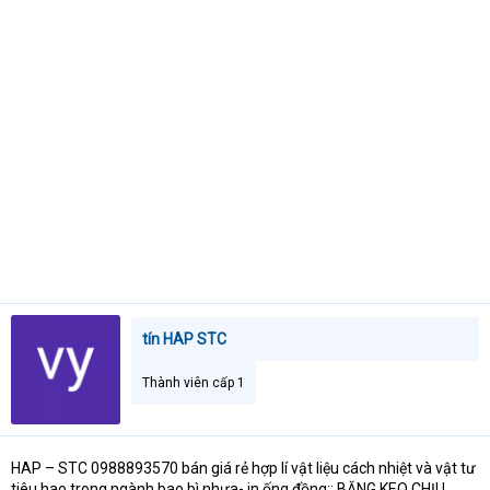
s
i
t
a
r
t
e
r
tín HAP STC
Thành viên cấp 1
HAP – STC 0988893570 bán giá rẻ hợp lí vật liệu cách nhiệt và vật tư
tiêu hao trong ngành bao bì nhựa- in ống đồng:: BĂNG KEO CHỊU