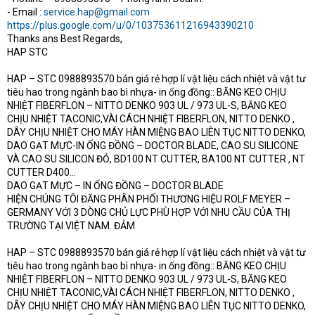
- Email :
service.hap@gmail.com
https://plus.google.com/u/0/103753611216943390210
Thanks ans Best Regards,
HAP STC
HAP – STC 0988893570 bán giá rẻ hợp lí vật liệu cách nhiệt và vật tư
tiêu hao trong ngành bao bì nhựa- in ống đồng:: BĂNG KEO CHỊU
NHIỆT FIBERFLON – NITTO DENKO 903 UL / 973 UL-S, BĂNG KEO
CHỊU NHIỆT TACONIC,VÀI CÁCH NHIỆT FIBERFLON, NITTO DENKO ,
DÂY CHỊU NHIỆT CHO MÁY HÀN MIỆNG BAO LIÊN TỤC NITTO DENKO,
DAO GẠT MỰC-IN ỐNG ĐỒNG – DOCTOR BLADE, CAO SU SILICONE
VÀ CAO SU SILICON ĐỎ, BD100 NT CUTTER, BA100 NT CUTTER , NT
CUTTER D400…
DAO GẠT MỰC – IN ỐNG ĐỒNG – DOCTOR BLADE
HIỆN CHÚNG TÔI ĐĂNG PHÂN PHỐI THƯƠNG HIỆU ROLF MEYER –
GERMANY VỚI 3 DÒNG CHỦ LỰC PHÙ HỢP VỚI NHU CẦU CỦA THỊ
TRƯỜNG TẠI VIỆT NAM. ĐẢM
HAP – STC 0988893570 bán giá rẻ hợp lí vật liệu cách nhiệt và vật tư
tiêu hao trong ngành bao bì nhựa- in ống đồng:: BĂNG KEO CHỊU
NHIỆT FIBERFLON – NITTO DENKO 903 UL / 973 UL-S, BĂNG KEO
CHỊU NHIỆT TACONIC,VÀI CÁCH NHIỆT FIBERFLON, NITTO DENKO ,
DÂY CHỊU NHIỆT CHO MÁY HÀN MIỆNG BAO LIÊN TỤC NITTO DENKO,