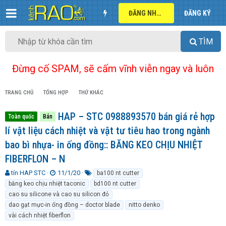
ĐĂNG NHẬP
ĐĂNG KÝ
TÌM
Đừng cố SPAM, sẽ cấm vĩnh viễn ngay và luôn
TRANG CHỦ
TỔNG HỢP
THỨ KHÁC
HAP – STC 0988893570 bán giá rẻ hợp
Toàn quốc
Bán
lí vật liệu cách nhiệt và vật tư tiêu hao trong ngành
bao bì nhựa- in ống đồng:: BĂNG KEO CHỊU NHIỆT
FIBERFLON – N
T
N
T
tín HAP STC
11/1/20
ba100 nt cutter
h
g
ừ
băng keo chịu nhiệt taconic
bd100 nt cutter
r
à
k
cao su silicone và cao su silicon đỏ
e
y
h
dao gạt mực-in ống đồng – doctor blade
nitto denko
a
g
ó
vài cách nhiệt fiberflon
d
ử
a