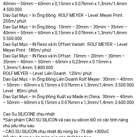
40mm – 50mm – 60mm x 0,15mm x 0.076mm x 1,3mm/1,4mm:
4.500.000
Dao Gạt Mực – In Ống Đồng : ROLF MEYER – Level: Meyer Print :
250m/ phút
Dao Gạt Mực – In Ống Đồng : 10mm – 20mm – 30mm – 35mm –
40mm – 50mm – 60mm x 0,15mm x 0.076mm x 1,3mm/1,4mm:
5.500.000
Dao Gạt Mực – IN Flexo và In Offset Vanish : ROLF MEYER – Level:
Meyer Print : 180m/ phút
Dao Gạt Mực – IN Flexo và In Offset : 10mm – 20mm – 30mm –
35mm – 40mm – 50mm – 60mm x 0,23mm x 0.15mm x
1,3mm/1,4mm: 5.800.000
ROLF MEYER – Level: Liên Doanh : 120m/ phút
Dao Gạt Mực – In Ống Đồng Liên Doanh Rolf Meyer : 30mm – 40mm
– 50mm – 60mm x 0,15mm x 0.076mm x 1,3mm/1,4mm: 3.500.000
Level: : 80m/ phút.
Dao Gạt Mực – In Ống Đồng Xuất xứ Made in China : 30mm – 40mm
– 50mm – 60mm x 0,15mm x 0.076mm x 1,3mm/1,4mm: 2.600.000
Cao Su SILICONE chịu nhiệt
*Sản phẩm CAO SU SILICON và cao su silicon ĐỎ có các tính năng
chủ yếu như sau:
• CAO SU SILICON chịu nhiệt độ nóng từ -73 đến +300oC