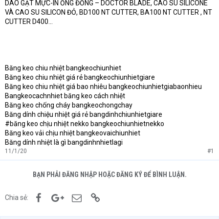
DAO GẠT MỰC-IN ỐNG ĐỒNG – DOCTOR BLADE, CAO SU SILICONE
VÀ CAO SU SILICON ĐỎ, BD100 NT CUTTER, BA100 NT CUTTER , NT
CUTTER D400…
Băng keo chiu nhiệt bangkeochiunhiet
Băng keo chiu nhiệt giá rẻ bangkeochiunhietgiare
Băng keo chiu nhiệt giá bao nhiêu bangkeochiunhietgiabaonhieu
Bangkeocachnhiet băng keo cách nhiệt
Băng keo chống cháy bangkeochongchay
Băng dính chiệu nhiệt giá rẻ bangdinhchiunhietgiare
#băng keo chịu nhiệt nekko bangkeochiunhietnekko
Băng keo vải chịu nhiệt bangkeovaichiunhiet
Băng dính nhiệt là gì bangdinhnhietlagi
11/1/20
#1
BẠN PHẢI ĐĂNG NHẬP HOẶC ĐĂNG KÝ ĐỂ BÌNH LUẬN.
Facebook
Google+
Email
Link
Chia sẻ: