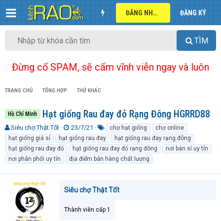
ĐĂNG NHẬP
ĐĂNG KÝ
TÌM
Đừng cố SPAM, sẽ cấm vĩnh viễn ngay và luôn
TRANG CHỦ
TỔNG HỢP
THỨ KHÁC
Hạt giống Rau đay đỏ Rạng Đông HGRRD88
Hồ Chí Minh
T
N
T
Siêu chợ Thật Tốt
23/7/21
chợ hạt giống
chợ online
h
g
ừ
hạt giống giá sỉ
hạt giống rau đay
hạt giống rau đay rạng đông
r
à
k
hạt giống rau đay đỏ
hạt giống rau đay đỏ rạng đông
nơi bán sỉ uy tín
e
y
h
nơi phân phối uy tín
địa điểm bán hàng chất lượng
a
g
ó
d
ử
a
s
i
t
Siêu chợ Thật Tốt
a
r
Thành viên cấp 1
t