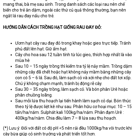
mang thai, bà mẹ sau sinh. Trong danh sách các loại rau nên chế
biến cho trẻ ăn dặm, ngoài các thứ củ quả thông thường, bạn nên
ngắt lá rau đay nấu cho trẻ.
HƯỚNG DẪN CÁCH TRỒNG HẠT GIỐNG RAU ĐAY ĐỎ:
Ươm hạt cây rau đay đỏ trong khay hoặc gieo trực tiếp. Tránh
phủ đất lên hạt. Giữ ẩm hạt.
Cây cho hoa sau 12 tuần tính từ lúc gieo, thích hợp nhất là vào
mùa hè
Sau 10 – 15 ngày trồng thì kiểm tra tỷ lệ nảy mầm. Trồng dặm
những cây đã chết hoặc hạt không nảy mầm bằng những cây
con có 5 – 6 lá. Sau đó, làm sạch cỏ và xới nhẹ cho đất tơi xốp.
Chú ý không chạm mạnh, tránh bị động rễ cây.
Sau 30 – 35 ngày trồng, làm sạch cỏ. Và bón phân Urê hoặc
phân chuồng loãng.
Sau mỗi lứa thu hoạch lại tiến hành làm sạch cỏ dại. Bón thúc
theo tỷ lệ được liệt kê như sau. Phân hữu cơ hoại mục: 10 – 15
tấn/ha/năm. Sulphát kali 100kg/ha/năm. Phân đạm Urê :
400kg/ha/năm. Chia đều làm 7 – 8 lứa sau thu hoạch.
(*) Lưu ý: Đối với đất có độ pH <5 nên rải đều 1000kg/ha vôi trước khi
cày bừa giúp cỏ sinh trưởng và phát triển tốt hơn.