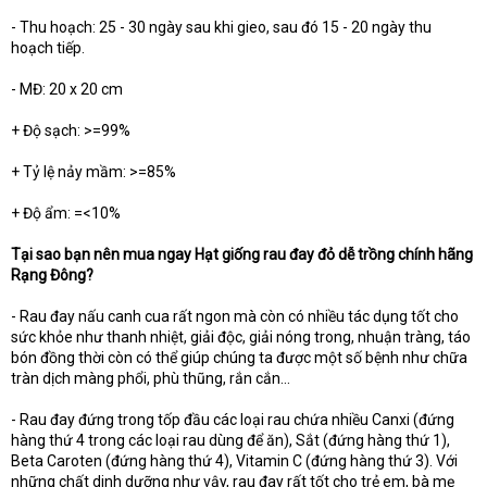
- Thu hoạch: 25 - 30 ngày sau khi gieo, sau đó 15 - 20 ngày thu
hoạch tiếp.
- MĐ: 20 x 20 cm
+ Độ sạch: >=99%
+ Tỷ lệ nảy mầm: >=85%
+ Độ ẩm: =<10%
Tại sao bạn nên mua ngay Hạt giống rau đay đỏ dễ trồng chính hãng
Rạng Đông?
- Rau đay nấu canh cua rất ngon mà còn có nhiều tác dụng tốt cho
sức khỏe như thanh nhiệt, giải độc, giải nóng trong, nhuận tràng, táo
bón đồng thời còn có thể giúp chúng ta được một số bệnh như chữa
tràn dịch màng phổi, phù thũng, rắn cắn…
- Rau đay đứng trong tốp đầu các loại rau chứa nhiều Canxi (đứng
hàng thứ 4 trong các loại rau dùng để ăn), Sắt (đứng hàng thứ 1),
Beta Caroten (đứng hàng thứ 4), Vitamin C (đứng hàng thứ 3). Với
những chất dinh dưỡng như vậy, rau đay rất tốt cho trẻ em, bà mẹ