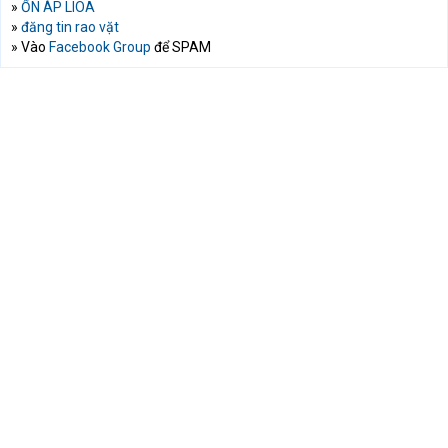
»
ỔN ÁP LIOA
»
đăng tin rao vặt
» Vào
Facebook Group
để SPAM