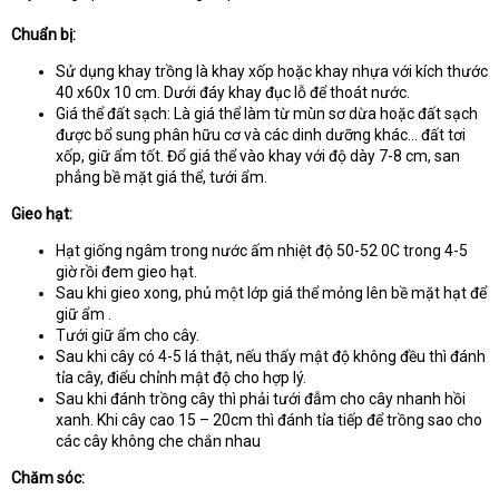
Chuẩn bị:
Sử dụng khay trồng là khay xốp hoặc khay nhựa với kích thước
40 x60x 10 cm. Dưới đáy khay đục lỗ để thoát nước.
Giá thể đất sạch: Là giá thể làm từ mùn sơ dừa hoặc đất sạch
được bổ sung phân hữu cơ và các dinh dưỡng khác… đất tơi
xốp, giữ ẩm tốt. Đổ giá thể vào khay với độ dày 7-8 cm, san
phẳng bề mặt giá thể, tưới ẩm.
Gieo hạt:
Hạt giống ngâm trong nước ấm nhiệt độ 50-52 0C trong 4-5
giờ rồi đem gieo hạt.
Sau khi gieo xong, phủ một lớp giá thể mỏng lên bề mặt hạt để
giữ ẩm .
Tưới giữ ẩm cho cây.
Sau khi cây có 4-5 lá thật, nếu thấy mật độ không đều thì đánh
tỉa cây, điểu chỉnh mật độ cho hợp lý.
Sau khi đánh trồng cây thì phải tưới đẫm cho cây nhanh hồi
xanh. Khi cây cao 15 – 20cm thì đánh tỉa tiếp để trồng sao cho
các cây không che chắn nhau
Chăm sóc: