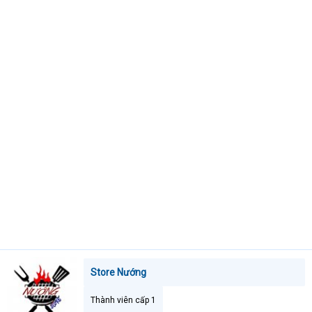
t
e
r
Store Nướng
Thành viên cấp 1