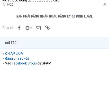
Kích thước đóng gói : 65 x 35 x 35 cm.
4/10/22
#1
BẠN PHẢI ĐĂNG NHẬP HOẶC ĐĂNG KÝ ĐỂ BÌNH LUẬN.
Facebook
Google+
Email
Link
Chia sẻ:
ĐỐI TÁC
»
ỔN ÁP LIOA
»
đăng tin rao vặt
» Vào
Facebook Group
để SPAM