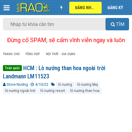
ĐĂNG NHẬP
ĐĂNG KÝ
TÌM
Đừng cố SPAM, sẽ cấm vĩnh viễn ngay và luôn
TRANG CHỦ
TỔNG HỢP
NỘI THẤT - GIA DỤNG
HCM : Lò nướng than hoa ngoài trời
Toàn quốc
Landmann LM11523
T
N
T
Store Nướng
4/10/22
lò nướng
lò nướng bbq
h
g
ừ
lò nướng ngoài trời
lò nướng resort
lò nướng than hoa
r
à
k
e
y
h
a
g
ó
d
ử
a
s
i
t
a
r