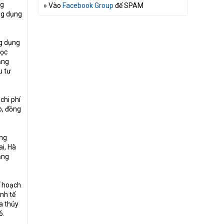
ng
» Vào
Facebook Group
để SPAM
ng dụng
ng dụng
học
ăng
u tư
chi phí
p, đồng
ang
ai, Hà
ăng
ế hoạch
inh tế
a thủy
6.