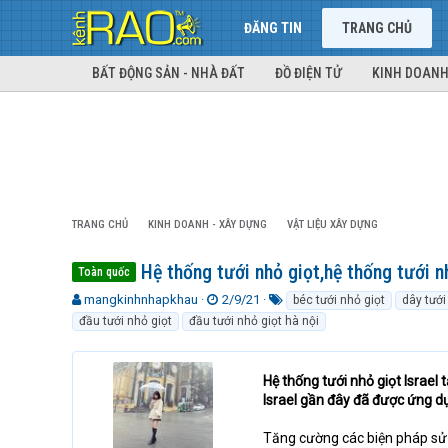
ĐĂNG TIN
TRANG CHỦ
BẤT ĐỘNG SẢN - NHÀ ĐẤT
ĐỒ ĐIỆN TỬ
KINH DOANH
TRANG CHỦ
KINH DOANH - XÂY DỰNG
VẬT LIỆU XÂY DỰNG
Hệ thống tưới nhỏ giọt,hệ thống tưới n
Toàn quốc
T
N
T
mangkinhnhapkhau
2/9/21
béc tưới nhỏ giọt
dây tưới
h
g
ừ
đầu tưới nhỏ giọt
đầu tưới nhỏ giọt hà nội
r
à
k
e
y
h
a
g
ó
Hệ thống tưới nhỏ giọt Israel
d
ử
a
Israel gần đây đã được ứng dụ
s
i
t
Tăng cường các biện pháp sử d
a