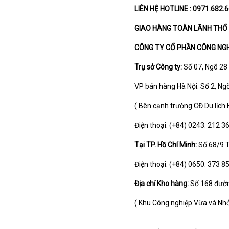
LIÊN HỆ HOTLINE : 0971.682
GIAO HÀNG TOÀN LÃNH THỔ 
CÔNG TY CỔ PHẦN CÔNG NGH
Trụ sở Công ty:
Số 07, Ngõ 28 
VP bán hàng Hà Nội: Số 2, Ng
( Bên cạnh trường CĐ Du lịch 
Điện thoại: (+84) 0243. 212 36
Tại TP. Hồ Chí Minh:
Số 68/9 T
Điện thoại: (+84) 0650. 373 8
Địa chỉ Kho hàng:
Số 168 đườn
( Khu Công nghiệp Vừa và Nh