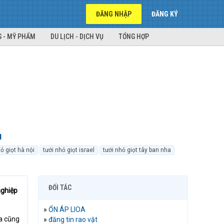
ĐĂNG NHẬP
ĐĂNG KÝ
 - MỸ PHẨM
DU LỊCH - DỊCH VỤ
TỔNG HỢP
u
ỏ giọt hà nội
tưới nhỏ giọt israel
tưới nhỏ giọt tây ban nha
ĐỐI TÁC
nghiệp
»
ỔN ÁP LIOA
úa cũng
»
đăng tin rao vặt