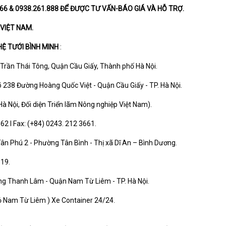
.666 & 0938.261.888 ĐỂ ĐƯỢC TƯ VẤN-BÁO GIÁ VÀ HỖ TRỢ.
VIỆT NAM.
Ệ TƯỚI BÌNH MINH
:
Trần Thái Tông, Quận Cầu Giấy, Thành phố Hà Nội.
õ 238 Đường Hoàng Quốc Việt - Quận Cầu Giấy - TP. Hà Nội.
Hà Nội, Đối diện Triển lãm Nông nghiệp Việt Nam).
62 I Fax: (+84) 0243. 212 3661.
ân Phú 2 - Phường Tân Bình - Thị xã Dĩ An – Bình Dương.
519.
g Thanh Lâm - Quận Nam Từ Liêm - TP. Hà Nội.
ỏ Nam Từ Liêm ) Xe Container 24/24.