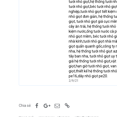
tưới nhỏ giọt,hệ thống tưới nhỏ
tưới nhỏ giọt,béc tưới nhỏ giọ
nghiệp,tưới nhỏ giọt tiết kiệm
nhỏ giọt đơn giản, hệ thống tư
giọt, tưới nhỏ giọt giá cực mề
cây ăn trái, hệ thống tưới nhỏ
kiệm nước,ống tưới nước cà phê
nhỏ giọt mềm, béc tưới nhỏ giọ
nhà kính,tưới nhỏ giọt nhà mà
giọt quấn quanh gốc,công ty n
nha, hệ thống tưới nhỏ giọt a
tây ban nha, tưới nhỏ giọt uy t
giá hệ thống tưới nhỏ giọt,vật
giọt,hẹn giờ tưới nhỏ giọt, va
giọt,thiết kế hệ thống tưới nh
pe16,dây nhỏ giọt pe20.
2/9/21
Facebook
Google+
Email
Link
Chia sẻ: