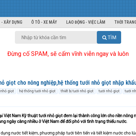
 - XÂY DỰNG
Ô TÔ - XE MÁY
LAO ĐỘNG - VIỆC LÀM
THỜI TRANG
TÌM
Đừng cố SPAM, sẽ cấm vĩnh viễn ngay và luôn
hỏ giọt cho nông nghiệp,hệ thống tưới nhỏ giọt nhập khẩ
 nhỏ giọt
hệ thống tưới nhỏ giọt
thiết bị tưới nhỏ giọt
tưới nhỏ giọt
tưới nh
 tại Việt Nam Kỹ thuật tưới nhỏ giọt đem lại thành công lớn cho nền nông 
ng ngày càng nhiều ở Việt Nam để đối phó với tình trạng thiếu nước.
ụng nước tiết kiệm, phương pháp tưới tiên tiến và tiết kiệm nước cho l