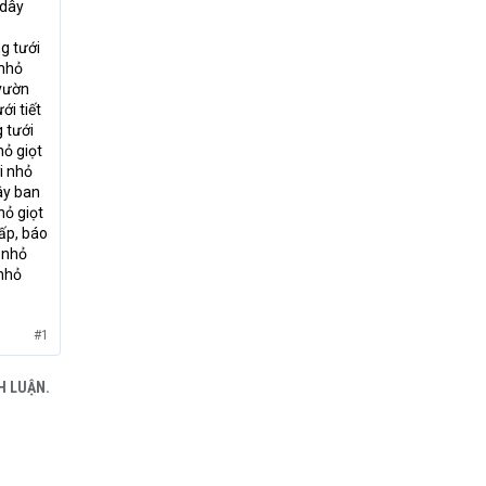
,dây
ng tưới
 nhỏ
 vườn
ới tiết
g tưới
hỏ giọt
i nhỏ
ây ban
hỏ giọt
cấp, báo
i nhỏ
 nhỏ
#1
H LUẬN.