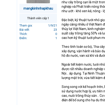
như cây trồng cạn là một tr
r
nghiệp và Phát triển nông th
t
mangkinhnhapkhau
như ướt - khô xen kẽ, nông - 
e
r
Thành viên cấp 1
Đặc biệt, kỹ thuật tưới nhỏ g
ngày càng nhiều ở Việt Nam để
Tham gia
1/9/21
thủy lợi Việt Nam, kinh nghi
Bài viết
23
suất cây trồng tăng 50% và lư
Thích
0
cao hơn kỹ thuật tưới phun m
Điểm
1
Theo tính toán sơ bộ, 1ha cây
xây dựng, vận hành và bảo d
hồ đo nước, van xả khí và đư
Ngoài tiết kiệm nước, tưới nh
được rất nhiều doanh nghiệp v
Nội… áp dụng. Tại Ninh Thuận
lượng mặt trời, vừa tiết kiệm 
Song song với kế hoạch trên,
sử dụng nước hợp lý, ưu tiên n
cao, nuôi trồng thủy sản... C
điện để bổ sung cho hạ du th