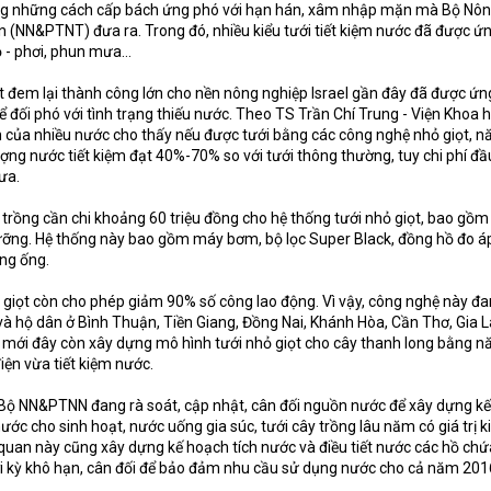
ong những cách cấp bách ứng phó với hạn hán, xâm nhập mặn mà Bộ Nô
ôn (NN&PTNT) đưa ra. Trong đó, nhiều kiểu tưới tiết kiệm nước đã được ứ
lộ - phơi, phun mưa…
iọt đem lại thành công lớn cho nền nông nghiệp Israel gần đây đã được ứ
 đối phó với tình trạng thiếu nước. Theo TS Trần Chí Trung - Viện Khoa 
ệm của nhiều nước cho thấy nếu được tưới bằng các công nghệ nhỏ giọt, n
ợng nước tiết kiệm đạt 40%-70% so với tưới thông thường, tuy chi phí đầ
ưa.
 trồng cần chi khoảng 60 triệu đồng cho hệ thống tưới nhỏ giọt, bao gồm 
ưỡng. Hệ thống này bao gồm máy bơm, bộ lọc Super Black, đồng hồ đo á
ờng ống.
ỏ giọt còn cho phép giảm 90% số công lao động. Vì vậy, công nghệ này đ
à hộ dân ở Bình Thuận, Tiền Giang, Đồng Nai, Khánh Hòa, Cần Thơ, Gia L
 mới đây còn xây dựng mô hình tưới nhỏ giọt cho cây thanh long bằng n
điện vừa tiết kiệm nước.
 Bộ NN&PTNN đang rà soát, cập nhật, cân đối nguồn nước để xây dựng k
ước cho sinh hoạt, nước uống gia súc, tưới cây trồng lâu năm có giá trị k
ơ quan này cũng xây dựng kế hoạch tích nước và điều tiết nước các hồ chứ
ời kỳ khô hạn, cân đối để bảo đảm nhu cầu sử dụng nước cho cả năm 201