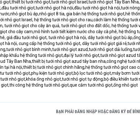
 giọt,thiết bị tưới nhỏ giọt,tưới nhỏ giọt Israel,tưới nhỏ giọt Tây Ban Nha
t,đầu tưới nhỏ giọt,tưới nhỏ giọt hà nội,đầu tưới nhỏ giọt hà nội,tưới nông
 nước,nhỏ giọt bù áp,nhỏ giọt 8 tia, gia bán hệ thống tưới nhỏ giọt,hê thố
ới nhỏ giọt Israel, hệ thống tưới nhỏ giọt cho rau,cách làm hệ thống tưới
m, tưới nhỏ giọt cho cây ăn quả, tưới nhỏ giọt cho đất dốc, hệ thống tưới
 giọt cho cây cam,mô hình tưới tiết kiệm nước cho cây cà phê, hệ thống tư
, giá đầu tưới nhỏ giọt, tưới nhỏ giọt hà nội, dây tưới nhỏ giọt bù áp,ốn
t hà nội, cung cấp hệ thống tưới nhỏ giọt, dây tưới nhỏ giọt giá rẻ,tưới n
ng,tưới nhỏ giọt bình minh,tưới nhỏ giọt azud,tưới nhỏ giọt dải luống,tướ
hập khẩu hệ thống tưới nhỏ giọt,đại lý tưới nhỏ giọt,tưới nhỏ giọt azud t
zud Tây Ban Nha,thiết bị tưới nhỏ giọt azud tây ban nha,công nghệ tưới n
ín tại hà nội,thiết bị tưới nhỏ giọt chính hãng,hệ thống tưới nhỏ giọt cao 
 tư tưới nhỏ giọt,phụ kiện tưới nhỏ giọt,bộ lọc tưới nhỏ giọt,máy bơm tướ
n tưới nhỏ giọt,khóa ống nhỏ giọt,tưới nhỏ giọt tự động,bộ điều khiển tưới
ỏ giọt,thi công hệ thống tưới nhỏ giọt,que cắm tưới nhỏ giọt,ống nhỏ giọt
BẠN PHẢI ĐĂNG NHẬP HOẶC ĐĂNG KÝ ĐỂ BÌN