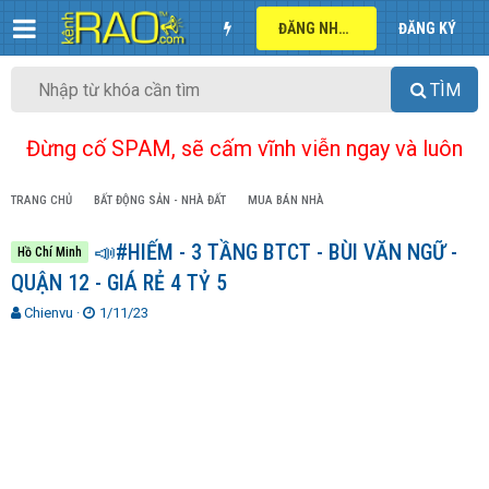
ĐĂNG NHẬP
ĐĂNG KÝ
TÌM
Đừng cố SPAM, sẽ cấm vĩnh viễn ngay và luôn
TRANG CHỦ
BẤT ĐỘNG SẢN - NHÀ ĐẤT
MUA BÁN NHÀ
📣#HIẾM - 3 TẦNG BTCT - BÙI VĂN NGỮ -
Hồ Chí Minh
QUẬN 12 - GIÁ RẺ 4 TỶ 5
T
N
Chienvu
1/11/23
h
g
r
à
e
y
a
g
d
ử
s
i
t
a
r