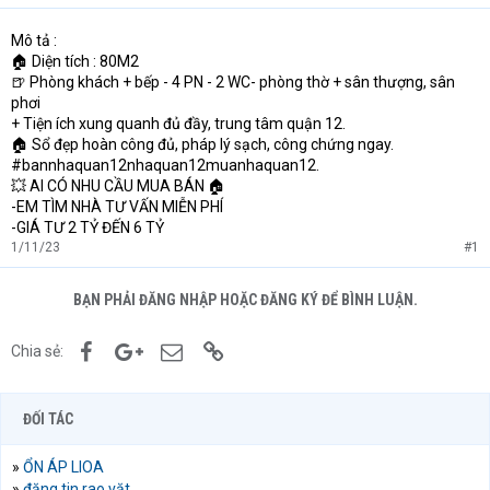
Mô tả :
🏠 Diện tích : 80M2
🍺 Phòng khách + bếp - 4 PN - 2 WC- phòng thờ + sân thượng, sân
phơi
+ Tiện ích xung quanh đủ đầy, trung tâm quận 12.
🏠 Sổ đẹp hoàn công đủ, pháp lý sạch, công chứng ngay.
#bannhaquan12nhaquan12muanhaquan12.
💥 AI CÓ NHU CẦU MUA BÁN 🏠
-EM TÌM NHÀ TƯ VẤN MIỄN PHÍ
-GIÁ TƯ 2 TỶ ĐẾN 6 TỶ
1/11/23
#1
BẠN PHẢI ĐĂNG NHẬP HOẶC ĐĂNG KÝ ĐỂ BÌNH LUẬN.
Facebook
Google+
Email
Link
Chia sẻ:
ĐỐI TÁC
»
ỔN ÁP LIOA
»
đăng tin rao vặt