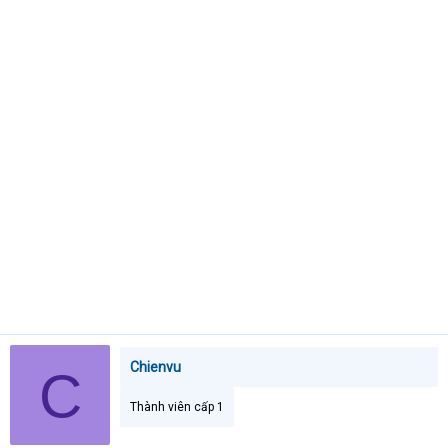
t
e
r
Chienvu
C
Thành viên cấp 1