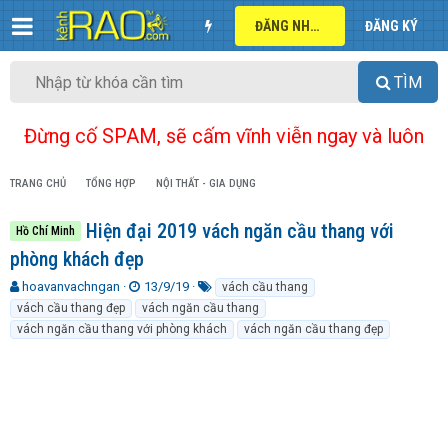
ĐĂNG NHẬP
ĐĂNG KÝ
TÌM
Đừng cố SPAM, sẽ cấm vĩnh viễn ngay và luôn
TRANG CHỦ
TỔNG HỢP
NỘI THẤT - GIA DỤNG
Hiện đại 2019 vách ngăn cầu thang với
Hồ Chí Minh
phòng khách đẹp
T
N
T
hoavanvachngan
13/9/19
vách cầu thang
h
g
ừ
vách cầu thang đẹp
vách ngăn cầu thang
r
à
k
vách ngăn cầu thang với phòng khách
vách ngăn cầu thang đẹp
e
y
h
a
g
ó
d
ử
a
s
i
t
a
r