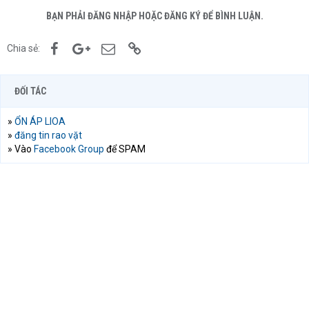
BẠN PHẢI ĐĂNG NHẬP HOẶC ĐĂNG KÝ ĐỂ BÌNH LUẬN.
Facebook
Google+
Email
Link
Chia sẻ:
ĐỐI TÁC
»
ỔN ÁP LIOA
»
đăng tin rao vặt
» Vào
Facebook Group
để SPAM