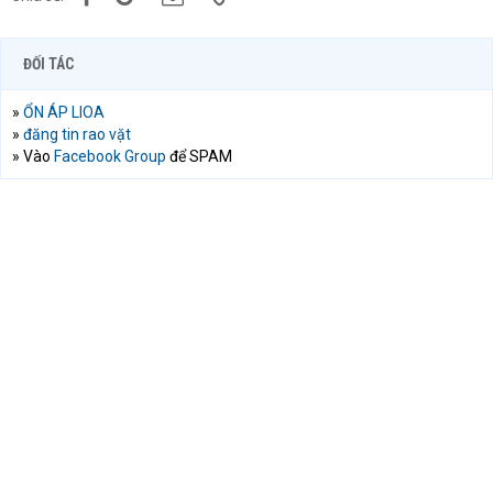
ĐỐI TÁC
»
ỔN ÁP LIOA
»
đăng tin rao vặt
» Vào
Facebook Group
để SPAM