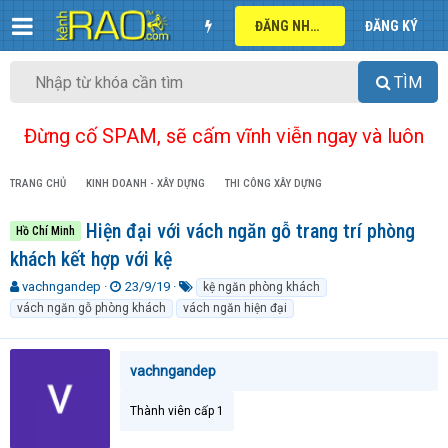
ĐĂNG NHẬP
ĐĂNG KÝ
TÌM
Đừng cố SPAM, sẽ cấm vĩnh viễn ngay và luôn
TRANG CHỦ
KINH DOANH - XÂY DỰNG
THI CÔNG XÂY DỰNG
Hiện đại với vách ngăn gỗ trang trí phòng
Hồ Chí Minh
khách kết hợp với kệ
T
N
T
vachngandep
23/9/19
kệ ngăn phòng khách
h
g
ừ
vách ngăn gỗ phòng khách
vách ngăn hiện đại
r
à
k
e
y
h
a
g
ó
vachngandep
d
ử
a
s
i
t
Thành viên cấp 1
a
r