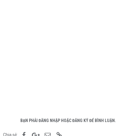
BẠN PHẢI ĐĂNG NHẬP HOẶC ĐĂNG KÝ ĐỂ BÌNH LUẬN.
Facebook
Google+
Email
Link
Chia sẻ: