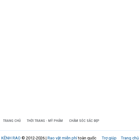
TRANG CHỦ
THỜI TRANG - MỸ PHẨM
CHĂM SÓC SẮC ĐẸP
KÊNH RAO
© 2012-2026 |
Rao vặt miễn phí
toàn quốc
Trợ giúp
Trang chủ