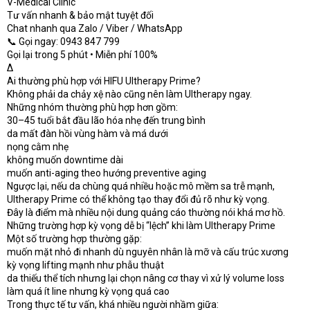
V-Medical Clinic
Tư vấn nhanh & bảo mật tuyệt đối
Chat nhanh qua Zalo / Viber / WhatsApp
📞 Gọi ngay: 0943 847 799
Gọi lại trong 5 phút • Miễn phí 100%
Δ
Ai thường phù hợp với HIFU Ultherapy Prime?
Không phải da chảy xệ nào cũng nên làm Ultherapy ngay.
Những nhóm thường phù hợp hơn gồm:
30–45 tuổi bắt đầu lão hóa nhẹ đến trung bình
da mất đàn hồi vùng hàm và má dưới
nọng cằm nhẹ
không muốn downtime dài
muốn anti-aging theo hướng preventive aging
Ngược lại, nếu da chùng quá nhiều hoặc mô mềm sa trễ mạnh,
Ultherapy Prime có thể không tạo thay đổi đủ rõ như kỳ vọng.
Đây là điểm mà nhiều nội dung quảng cáo thường nói khá mơ hồ.
Những trường hợp kỳ vọng dễ bị “lệch” khi làm Ultherapy Prime
Một số trường hợp thường gặp:
muốn mặt nhỏ đi nhanh dù nguyên nhân là mỡ và cấu trúc xương
kỳ vọng lifting mạnh như phẫu thuật
da thiếu thể tích nhưng lại chọn nâng cơ thay vì xử lý volume loss
làm quá ít line nhưng kỳ vọng quá cao
Trong thực tế tư vấn, khá nhiều người nhầm giữa: