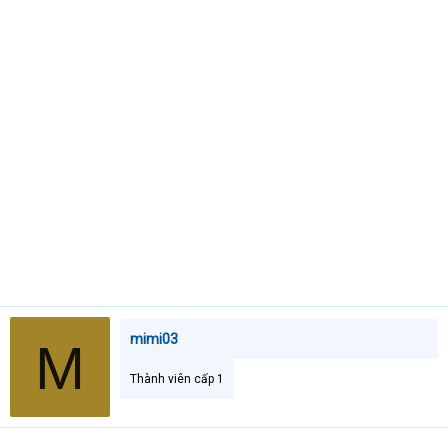
e
r
mimi03
M
Thành viên cấp 1