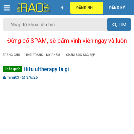
ĐĂNG NHẬP
ĐĂNG KÝ
TÌM
Đừng cố SPAM, sẽ cấm vĩnh viễn ngay và luôn
TRANG CHỦ
THỜI TRANG - MỸ PHẨM
CHĂM SÓC SẮC ĐẸP
Hifu ultherapy là gì
Toàn quốc
T
N
mimi03
3/6/26
h
g
r
à
e
y
a
g
d
ử
s
i
t
a
r
t