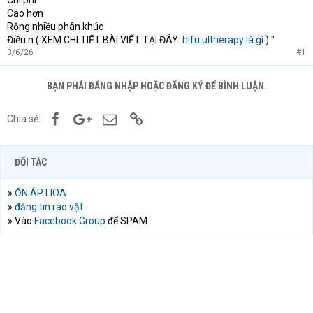
Chi phí
Cao hơn
Rộng nhiều phân khúc
Điều n ( XEM CHI TIẾT BÀI VIẾT TẠI ĐÂY:
hifu ultherapy là gì
) "
3/6/26
#1
BẠN PHẢI ĐĂNG NHẬP HOẶC ĐĂNG KÝ ĐỂ BÌNH LUẬN.
Facebook
Google+
Email
Link
Chia sẻ:
ĐỐI TÁC
»
ỔN ÁP LIOA
»
đăng tin rao vặt
» Vào
Facebook Group
để SPAM