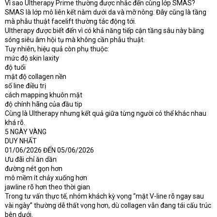
Vì sao Ultherapy Prime thường được nhắc đến cùng lớp SMAS?
SMAS là lớp mô liên kết nằm dưới da và mỡ nông. Đây cũng là tầng
mà phẫu thuật facelift thường tác động tới.
Ultherapy được biết đến vì có khả năng tiếp cận tầng sâu này bằng
sóng siêu âm hội tụ mà không cần phẫu thuật.
Tuy nhiên, hiệu quả còn phụ thuộc:
mức độ skin laxity
độ tuổi
mật độ collagen nền
số line điều trị
cách mapping khuôn mặt
độ chính hãng của đầu tip
Cùng là Ultherapy nhưng kết quả giữa từng người có thể khác nhau
khá rõ.
5 NGÀY VÀNG
DUY NHẤT
01/06/2026 ĐẾN 05/06/2026
Ưu đãi chỉ ăn dần
đường nét gọn hơn
mô mềm ít chảy xuống hơn
jawline rõ hơn theo thời gian
Trong tư vấn thực tế, nhóm khách kỳ vọng “mặt V-line rõ ngay sau
vài ngày” thường dễ thất vọng hơn, dù collagen vẫn đang tái cấu trúc
bên dưới.