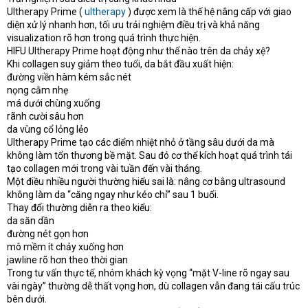
Ultherapy Prime (
ultherapy
) được xem là thế hệ nâng cấp với giao
diện xử lý nhanh hơn, tối ưu trải nghiệm điều trị và khả năng
visualization rõ hơn trong quá trình thực hiện.
HIFU Ultherapy Prime hoạt động như thế nào trên da chảy xệ?
Khi collagen suy giảm theo tuổi, da bắt đầu xuất hiện:
đường viền hàm kém sắc nét
nọng cằm nhẹ
má dưới chùng xuống
rãnh cười sâu hơn
da vùng cổ lỏng lẻo
Ultherapy Prime tạo các điểm nhiệt nhỏ ở tầng sâu dưới da mà
không làm tổn thương bề mặt. Sau đó cơ thể kích hoạt quá trình tái
tạo collagen mới trong vài tuần đến vài tháng.
Một điều nhiều người thường hiểu sai là: nâng cơ bằng ultrasound
không làm da “căng ngay như kéo chỉ” sau 1 buổi.
Thay đổi thường diễn ra theo kiểu:
da săn dần
đường nét gọn hơn
mô mềm ít chảy xuống hơn
jawline rõ hơn theo thời gian
Trong tư vấn thực tế, nhóm khách kỳ vọng “mặt V-line rõ ngay sau
vài ngày” thường dễ thất vọng hơn, dù collagen vẫn đang tái cấu trúc
bên dưới.