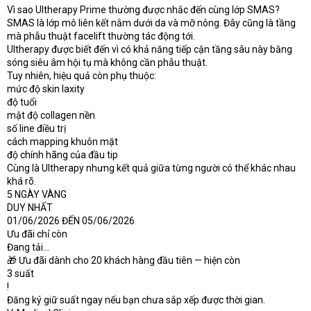
Vì sao Ultherapy Prime thường được nhắc đến cùng lớp SMAS?
SMAS là lớp mô liên kết nằm dưới da và mỡ nông. Đây cũng là tầng
mà phẫu thuật facelift thường tác động tới.
Ultherapy được biết đến vì có khả năng tiếp cận tầng sâu này bằng
sóng siêu âm hội tụ mà không cần phẫu thuật.
Tuy nhiên, hiệu quả còn phụ thuộc:
mức độ skin laxity
độ tuổi
mật độ collagen nền
số line điều trị
cách mapping khuôn mặt
độ chính hãng của đầu tip
Cùng là Ultherapy nhưng kết quả giữa từng người có thể khác nhau
khá rõ.
5 NGÀY VÀNG
DUY NHẤT
01/06/2026 ĐẾN 05/06/2026
Ưu đãi chỉ còn
Đang tải...
🎁 Ưu đãi dành cho 20 khách hàng đầu tiên — hiện còn
3 suất
!
Đăng ký giữ suất ngay nếu bạn chưa sắp xếp được thời gian.