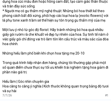
dụng hoa cúc mẫu đơn hoặc hồng cam đất, tạo cảm giác thân thuộc
và tràn đầy sức sống.
* Người mẹ có gu thẩm mỹ nghệ thuật: Những bó hoa thiết kế theo
phong cách bất đối xứng, phối hợp các loại hoa lạ (exotic flowers) với
lá phụ tone xanh trầm sẽ thể hiện sự tôn trọng gu thẩm mỹ của mẹ.
Một lưu ý nhỏ từ góc độ florist: Hãy tránh những bó hoa quá nhiều
giấy gói rườm rà che khuất vẻ đẹp tự nhiên của hoa. Sự tinh tế nằm ở
việc giấy gói chỉ đóng vai trò làm tôn lên cấu trúc và màu sắc của đóa
hoa chính.
Những hiểu lầm phổ biến khi chọn hoa tặng mẹ 20-10
Trong quá trình tiếp nhận đơn hàng, chúng tôi thường gặp phải một
số quan điểm chưa thực sự tối ưu khiến trải nghiệm tặng hoa giảm đi
phần nào giá trị:
Hiểu lầm | Góc nhìn chuyên gia
Hoa càng to càng ý nghĩa | Kích thước không quan trọng bằng độ tươi
và sự hài
7/7/26
#1