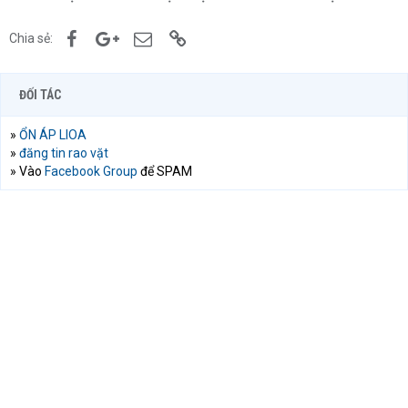
Facebook
Google+
Email
Link
Chia sẻ:
ĐỐI TÁC
»
ỔN ÁP LIOA
»
đăng tin rao vặt
» Vào
Facebook Group
để SPAM