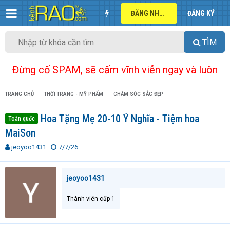
ĐĂNG NHẬP
ĐĂNG KÝ
TÌM
Đừng cố SPAM, sẽ cấm vĩnh viễn ngay và luôn
TRANG CHỦ
THỜI TRANG - MỸ PHẨM
CHĂM SÓC SẮC ĐẸP
Hoa Tặng Mẹ 20-10 Ý Nghĩa - Tiệm hoa
Toàn quốc
MaiSon
T
N
jeoyoo1431
7/7/26
h
g
r
à
e
y
jeoyoo1431
a
g
d
ử
Thành viên cấp 1
s
i
t
a
r