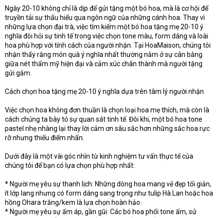
Ngày 20-10 không chỉ là dịp để gửi tặng một bó hoa, mà là cơ hội để
t
truyền tải sự thấu hiểu qua ngôn ngữ của những cánh hoa. Thay vì
e
r
những lựa chọn đại trà, việc tìm kiếm một bó hoa tặng mẹ 20-10 ý
nghĩa đòi hỏi sự tinh tế trong việc chọn tone màu, form dáng và loài
hoa phù hợp với tính cách của người nhận. Tại HoaMaison, chúng tôi
nhận thấy rằng món quà ý nghĩa nhất thường nằm ở sự cân bằng
giữa nét thẩm mỹ hiện đại và cảm xúc chân thành mà người tặng
gửi gắm.
Cách chọn hoa tặng mẹ 20-10 ý nghĩa dựa trên tâm lý người nhận
Việc chọn hoa không đơn thuần là chọn loại hoa mẹ thích, mà còn là
cách chúng ta bày tỏ sự quan sát tinh tế. Đôi khi, một bó hoa tone
pastel nhẹ nhàng lại thay lời cảm ơn sâu sắc hơn những sắc hoa rực
rỡ nhưng thiếu điểm nhấn.
Dưới đây là một vài góc nhìn từ kinh nghiệm tư vấn thực tế của
chúng tôi để bạn có lựa chọn phù hợp nhất:
* Người mẹ yêu sự thanh lịch: Những dòng hoa mang vẻ đẹp tối giản,
ít lớp lang nhưng có form dáng sang trọng như tulip Hà Lan hoặc hoa
hồng Ohara trắng/kem là lựa chọn hoàn hảo.
* Người mẹ yêu sự ấm áp, gần gũi: Các bó hoa phối tone ấm, sử