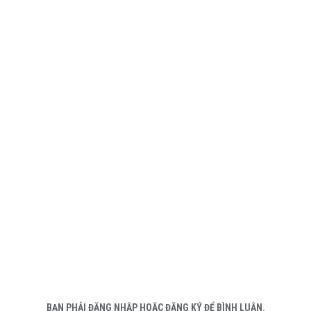
BẠN PHẢI ĐĂNG NHẬP HOẶC ĐĂNG KÝ ĐỂ BÌNH LUẬN.