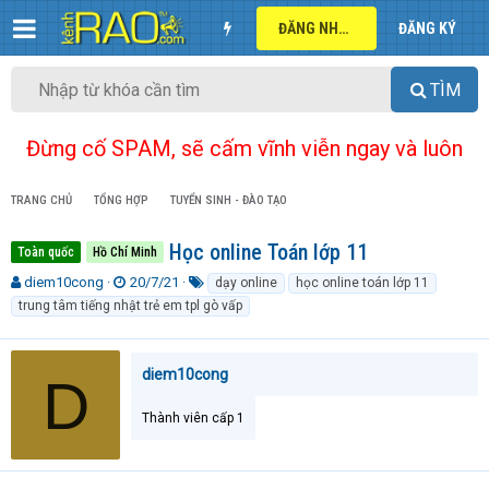
ĐĂNG NHẬP
ĐĂNG KÝ
TÌM
Đừng cố SPAM, sẽ cấm vĩnh viễn ngay và luôn
TRANG CHỦ
TỔNG HỢP
TUYỂN SINH - ĐÀO TẠO
Học online Toán lớp 11
Toàn quốc
Hồ Chí Minh
T
N
T
diem10cong
20/7/21
dạy online
học online toán lớp 11
h
g
ừ
trung tâm tiếng nhật trẻ em tpl gò vấp
r
à
k
e
y
h
a
g
ó
diem10cong
D
d
ử
a
s
i
t
Thành viên cấp 1
a
r
t