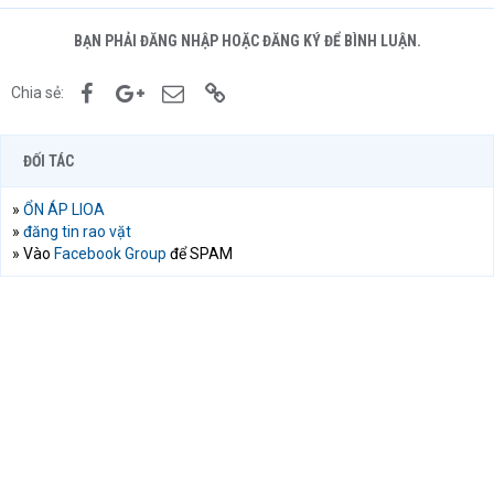
BẠN PHẢI ĐĂNG NHẬP HOẶC ĐĂNG KÝ ĐỂ BÌNH LUẬN.
Facebook
Google+
Email
Link
Chia sẻ:
ĐỐI TÁC
»
ỔN ÁP LIOA
»
đăng tin rao vặt
» Vào
Facebook Group
để SPAM