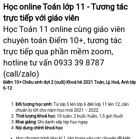
e
Học online Toán lớp 11 - Tương tác
r
trực tiếp với giáo viên
Học Toán 11 online cùng giáo viên
chuyên toán Điểm 10+, tương tác
trực tiếp qua phần mềm zoom,
hotline tư vấn 0933 39 8787
(call/zalo)
Điểm 10+ Chiêu sinh đợt 2 (cuối) Khoá hè 2021 Toán, Lý, Hoá, Anh lớp
6-12
Đối tượng học sinh:
Từ lớp 5 lên lớp 6 đến lớp 11 lên 12, cần
chuẩn bị tốt cho năm học mới 2021 – 2022
Thời lượng khoá học:
10 tuần, 2 buổi /tuần, 1,5 giờ /buổi
Khai giảng:
Ghi danh xếp lớp học ngay
Nội dung chính khoá học
Học chương trình Học kì 1, tập trung vào các chuyên đề kiến