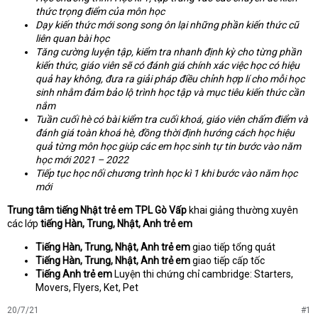
thức trọng điểm của môn học
Dạy kiến thức mới song song ôn lại những phần kiến thức cũ
liên quan bài học
Tăng cường luyện tập, kiểm tra nhanh định kỳ cho từng phần
kiến thức, giáo viên sẽ có đánh giá chính xác việc học có hiệu
quả hay không, đưa ra giải pháp điều chỉnh hợp lí cho mỗi học
sinh nhằm đảm bảo lộ trình học tập và mục tiêu kiến thức cần
nắm
Tuần cuối hè có bài kiểm tra cuối khoá, giáo viên chấm điểm và
đánh giá toàn khoá hè, đồng thời định hướng cách học hiệu
quả từng môn học giúp các em học sinh tự tin bước vào năm
học mới 2021 – 2022
Tiếp tục học nối chương trình học kì 1 khi bước vào năm học
mới
Trung tâm tiếng Nhật trẻ em TPL Gò Vấp
khai giảng thường xuyên
các lớp
tiếng Hàn, Trung, Nhật, Anh trẻ em
Tiếng Hàn, Trung, Nhật, Anh
trẻ em
giao tiếp tổng quát
Tiếng Hàn, Trung, Nhật, Anh
trẻ em
giao tiếp cấp tốc
Tiếng Anh trẻ em
Luyện thi chứng chỉ cambridge: Starters,
Movers, Flyers, Ket, Pet
20/7/21
#1