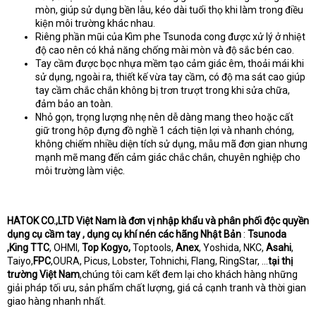
mòn, giúp sử dụng bền lâu, kéo dài tuổi thọ khi làm trong điều
kiện môi trường khác nhau.
Riêng phần mũi của Kìm phe Tsunoda cong được xử lý ở nhiệt
độ cao nên có khả năng chống mài mòn và độ sắc bén cao.
Tay cầm được bọc nhựa mềm tạo cảm giác êm, thoải mái khi
sử dụng, ngoài ra, thiết kế vừa tay cầm, có độ ma sát cao giúp
tay cầm chắc chắn không bị trơn trượt trong khi sửa chữa,
đảm bảo an toàn.
Nhỏ gọn, trọng lượng nhẹ nên dễ dàng mang theo hoặc cất
giữ trong hộp đựng đồ nghề 1 cách tiện lợi và nhanh chóng,
không chiếm nhiều diện tích sử dụng, mẫu mã đơn gian nhưng
mạnh mẽ mang đến cảm giác chắc chắn, chuyên nghiệp cho
môi trường làm việc.
HATOK CO.,LTD Việt Nam là đơn vị nhập khẩu và phân phối độc quyền
dụng cụ cầm tay , dụng cụ khí nén các hãng Nhật Bản
:
Tsunoda
,King TTC
, OHMI,
Top Kogyo,
Toptools,
Anex
, Yoshida, NKC,
Asahi
,
Taiyo,
FPC
,OURA, Picus, Lobster, Tohnichi, Flang, RingStar, …
tại thị
trường Việt Nam
,chúng tôi cam kết đem lại cho khách hàng những
giải pháp tối ưu, sản phẩm chất lượng, giá cả cạnh tranh và thời gian
giao hàng nhanh nhất.