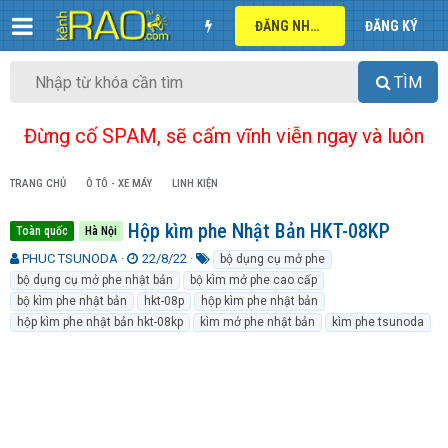
ĐĂNG NHẬP
ĐĂNG KÝ
TÌM
Đừng cố SPAM, sẽ cấm vĩnh viễn ngay và luôn
TRANG CHỦ
Ô TÔ - XE MÁY
LINH KIỆN
Hộp kìm phe Nhật Bản HKT-08KP
Toàn quốc
Hà Nội
T
N
T
PHUC TSUNODA
22/8/22
bộ dụng cụ mở phe
h
g
ừ
bộ dụng cụ mở phe nhật bản
bộ kìm mở phe cao cấp
r
à
k
bộ kìm phe nhật bản
hkt-08p
hộp kìm phe nhật bản
e
y
h
hộp kìm phe nhật bản hkt-08kp
kìm mở phe nhật bản
kìm phe tsunoda
a
g
ó
d
ử
a
s
i
t
a
r
t