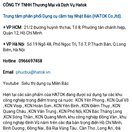
CÔNG TY TNHH Thương Mại và Dịch Vụ Hatok
Trung tâm phân phối Dụng cụ cầm tay Nhật Bản (HATOK Co.,ltd).
+ VP HCM
: 21/2 Đường huỳnh thị hai, Tổ 8, Phường tân chánh hiệp,
Quận 12, Hồ Chí Minh.
+ VP Hà Nội
: Số 19 Ngõ 48, Phố Ngọc Trì, Tổ 7, P.Thạch Bàn, Q.Long
Biên, Hà Nội
Hotline
:
0966697458
Email
:
phucbui@hatok.vn
Youtube : Siêu thị dụng cụ Miền Bắc
Hiện tại các sản phẩm của HATOK đang được sử dụng tại các khu
công nghiệp trọng điểm trong cả nước : KCN Yên Phong , KCN Quế Võ
, KCN Visip , KCN Hoàn Sơn , KCN Yên Bình , KCN Điềm Thụy , KCN
Quang Châu , KCN Vân Trung , KCN Phố Nối, KCN Bắc Thăng Long
,KCN Sóng Thần , KCN Quang Minh, khu công nghiệp Đồng Văn , khu
công nghệp Đình Vũ năm trên các địa bàn trọng điển Hồ Chí Minh,
Bình Dương , Đồng Nai , Bà Rịa Vũng Tàu , Cần Thơ , Long An , Đà