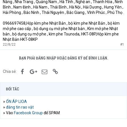
Nẵng , Nha Trang , Quảng Nam , Hà Tĩnh , Nghệ an , Thanh Hóa , Ninh
Bình , Nam Định , Hà Nam , Thái Bình , Hà Nội , Hải Dương , Hưng Yên ,
Hải Phòng , Bắc Ninh , Thái Nguyên , Bắc Giang , Vĩnh Phúc , Phú Thọ .
0966697458,Hộp kìm phe Nhật Bản , bộ kìm phe Nhật Bản , bộ kìm
mở phe cao cấp , bộ dụng cụ mở phe Nhật bản , Kìm mở phe Nhật
bản , bộ dụng cụ mở phe , kìm phe Tsunoda, HKT-08P,Hộp kìm phe
Nhật Bản HKT-08KP
22/8/22
#1
BẠN PHẢI ĐĂNG NHẬP HOẶC ĐĂNG KÝ ĐỂ BÌNH LUẬN.
Facebook
Google+
Email
Link
Chia sẻ:
ĐỐI TÁC
»
ỔN ÁP LIOA
»
đăng tin rao vặt
» Vào
Facebook Group
để SPAM