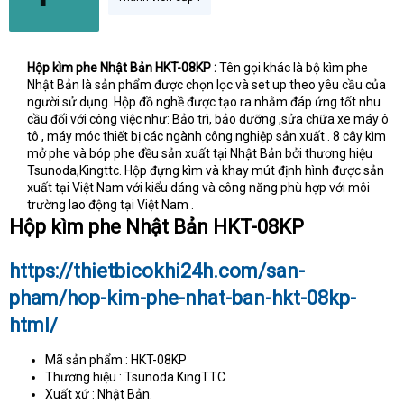
Hộp kìm phe Nhật Bản HKT-08KP :
Tên gọi khác là bộ kìm phe
Nhật Bản là sản phẩm được chọn lọc và set up theo yêu cầu của
người sử dụng. Hộp đồ nghề được tạo ra nhằm đáp ứng tốt nhu
cầu đối với công việc như: Bảo trì, bảo dưỡng ,sửa chữa xe máy ô
tô , máy móc thiết bị các ngành công nghiệp sản xuất . 8 cây kìm
mở phe và bóp phe đều sản xuất tại Nhật Bản bởi thương hiệu
Tsunoda,Kingttc. Hộp đựng kìm và khay mút định hình được sản
xuất tại Việt Nam với kiểu dáng và công năng phù hợp với môi
trường lao động tại Việt Nam .​
Hộp kìm phe Nhật Bản HKT-08KP
https://thietbicokhi24h.com/san-
pham/hop-kim-phe-nhat-ban-hkt-08kp-
html/
Mã sản phẩm : HKT-08KP
Thương hiệu : Tsunoda KingTTC
Xuất xứ : Nhật Bản.