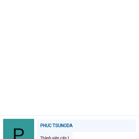
e
r
PHUC TSUNODA
P
Thành viên cấp 1