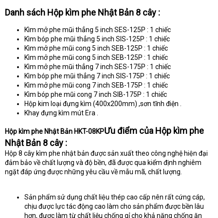
Danh sách Hộp kìm phe Nhật Bản 8 cây :
Kìm mở phe mũi thẳng 5 inch SES-125P : 1 chiếc
Kìm bóp phe mũi thẳng 5 inch SIS-125P : 1 chiếc
Kìm mở phe mũi cong 5 inch SEB-125P : 1 chiếc
Kìm mở phe mũi cong 5 inch SEB-125P : 1 chiếc
Kìm mở phe mũi thẳng 7 inch SES-175P : 1 chiếc
Kìm bóp phe mũi thẳng 7 inch SIS-175P : 1 chiếc
Kìm mở phe mũi cong 7 inch SEB-175P : 1 chiếc
Kìm bóp phe mũi cong 7 inch SIB-175P : 1 chiếc
Hộp kim loại đựng kìm (400x200mm) ,sơn tĩnh điện .
Khay đựng kìm mút Era .
Ưu điểm của Hộp kìm phe
Hộp kìm phe Nhật Bản HKT-08KP
Nhật Bản 8 cây :
Hộp 8 cây kìm phe nhật bản được sản xuất theo công nghệ hiện đại
đảm bảo về chất lượng và độ bền, đã được qua kiểm định nghiêm
ngặt đáp ứng được những yêu cầu về mẫu mã, chất lượng.
Sản phẩm sử dụng chất liệu thép cao cấp nên rất cứng cáp,
chịu được lực tác động cao làm cho sản phẩm được bền lâu
hơn, được làm từ chất liệu chống gỉ cho khả năng chống ăn