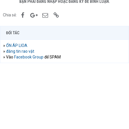
BẠN PHẢI ĐĂNG NHẬP HOẶC ĐĂNG KÝ ĐỂ BÌNH LUẬN.
Facebook
Google+
Email
Link
Chia sẻ:
ĐỐI TÁC
»
ỔN ÁP LIOA
»
đăng tin rao vặt
» Vào
Facebook Group
để SPAM