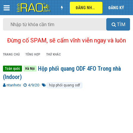
ĐĂNG NHẬP
ĐĂNG KÝ
TÌM
Đừng cố SPAM, sẽ cấm vĩnh viễn ngay và luôn
TRANG CHỦ
TỔNG HỢP
THỨ KHÁC
Hộp phối quang ODF 4FO Trong nhà
Toàn quốc
Hà Nội
(Indoor)
T
N
T
ntanhvtx
4/9/20
hộp phối quang odf
h
g
ừ
r
à
k
e
y
h
a
g
ó
d
ử
a
s
i
t
a
r