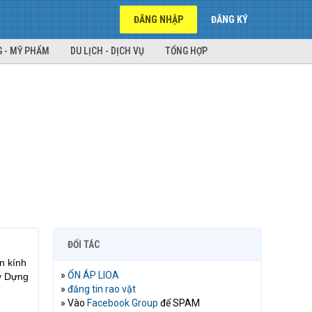
ĐĂNG NHẬP
ĐĂNG KÝ
 - MỸ PHẨM
DU LỊCH - DỊCH VỤ
TỔNG HỢP
ĐỐI TÁC
n kính
»
ỔN ÁP LIOA
y Dựng
»
đăng tin rao vặt
» Vào
Facebook Group
để SPAM