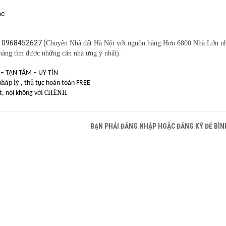
ác
t
0968452627 (
Chuyên Nhà đất Hà Nội với nguồn hàng Hơn 6800 Nhà Lớn n
 hàng tìm được những căn nhà ưng ý nhất).
C – TẬN TÂM – UY TÍN
pháp lý
ủ
ụ
, th
t
c hoàn toàn FREE
ới CHÊNH
t, nói không v
BẠN PHẢI ĐĂNG NHẬP HOẶC ĐĂNG KÝ ĐỂ BÌN