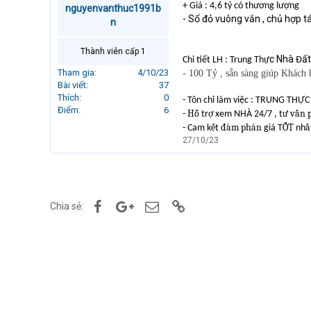
+ Giá : 4,6 tỷ có thương lượng
nguyenvanthuc1991b
r
- Sổ đỏ vuông vắn , chủ hợp t
t
n
e
r
Thành viên cấp 1
ự
c Nhà
ấ
Chi tiết LH : Trung Th
Đ
Tham gia
4/10/23
- 100 Tỷ , sẵn sàng giúp Khách
Bài viết
37
Thích
0
- Tôn chỉ làm việc : TRUNG THỰ
Điểm
6
Hỗ
ợ
ư vấn 
-
tr
xem NHÀ 24/7 , t
ế
đàm phán
ỐT
ấ
- Cam k
t
giá T
nh
27/10/23
Facebook
Google+
Email
Link
Chia sẻ: