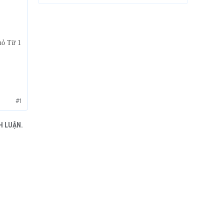
hỏ Từ 1
#1
H LUẬN.