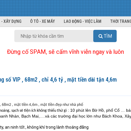
 - XÂY DỰNG
Ô TÔ - XE MÁY
LAO ĐỘNG - VIỆC LÀM
THỜI TRANG
TÌM
Đừng cố SPAM, sẽ cấm vĩnh viễn ngay và luôn
số VIP , 68m2 , chỉ 4,6 tỷ , mặt tiền dài tận 4,6m
, 68m2 , mặt tiền 4,6m , mặt tiền đẹp như nhà phố
: 10 phút lên Bờ Hồ, phố Cổ … bá
hoáng, sạch sẽ tiện ích không thiếu thứ gì
Thanh Nhàn, Bạch Mai,….và các trường đại học lớn như Bách Khoa, Xâ
ity, an ninh tốt , không khí trong lành thoáng đãng