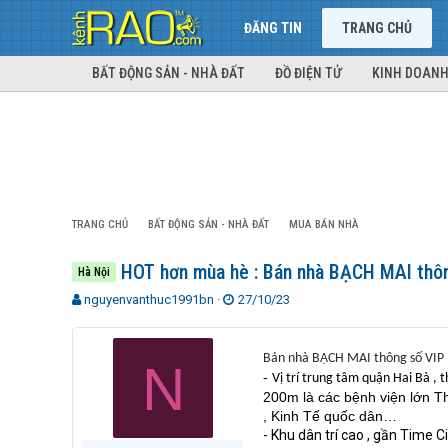
ĐĂNG TIN
TRANG CHỦ
BẤT ĐỘNG SẢN - NHÀ ĐẤT
ĐỒ ĐIỆN TỬ
KINH DOANH
TRANG CHỦ
BẤT ĐỘNG SẢN - NHÀ ĐẤT
MUA BÁN NHÀ
HOT hơn mùa hè : Bán nhà BẠCH MAI thông 
Hà Nội
T
N
nguyenvanthuc1991bn
27/10/23
h
g
r
à
e
y
Bán nhà
BẠCH MAI thông số VIP 
N
a
g
-
Vị trí trung tâm quận Hai Bà , t
d
ử
200m là các bệnh viện lớn 
s
i
, Kinh Tế quốc dân…
t
- Khu dân trí cao , gần Time C
a