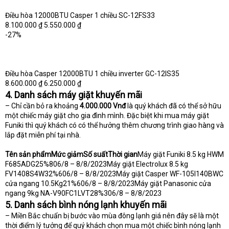
Điều hòa 12000BTU Casper 1 chiều SC-12FS33
8.100.000 ₫ 5.550.000 ₫
-27%
Điều hòa Casper 12000BTU 1 chiều inverter GC-12IS35
8.600.000 ₫ 6.250.000 ₫
4. Danh sách máy giặt khuyến mãi
– Chỉ cần bỏ ra khoảng
4.000.000 Vnđ
là quý khách đã có thể sở hữu
một chiếc máy giặt cho gia đình mình. Đặc biệt khi mua máy giặt
Funiki thì quý khách có có thể hưởng thêm chương trình giao hàng và
lắp đặt miễn phí tại nhà.
Tên sản phẩmMức giảmSố suấtThời gian
Máy giặt Funiki 8.5 kg HWM
F685ADG25%806/8 – 8/8/2023Máy giặt Electrolux 8.5 kg
FV1408S4W32%606/8 – 8/8/2023Máy giặt Casper WF-105I140BWC
cửa ngang 10.5Kg21%606/8 – 8/8/2023Máy giặt Panasonic cửa
ngang 9kg NA-V90FC1LVT28%306/8 – 8/8/2023
5. Danh sách bình nóng lạnh khuyến mãi
– Miền Bắc chuẩn bị bước vào mùa đông lạnh giá nên đây sẽ là một
thời điểm lý tưởng để quý khách chọn mua một chiếc bình nóng lạnh