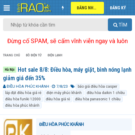
ĐĂNG NHẬP
ĐĂNG KÝ
TÌM
Đừng cố SPAM, sẽ cấm vĩnh viễn ngay và luôn
TRANG CHỦ
ĐỒ ĐIỆN TỬ
ĐIỆN LẠNH
Hot sale 8/8: Điều hòa, máy giặt, bình nóng lạnh
Hà Nội
giảm giá đến 35%
T
N
T
ĐIỀU HÒA PHÚC KHÁNH
7/8/23
báo giá điều hòa casper
h
g
ừ
lắp đặt điều hòa giá rẻ
điện máy phúc khánh
điều hòa daikin 1 chiều
r
à
k
điều hòa funiki 12000
điều hòa giá rẻ
điều hòa panasonic 1 chiều
e
y
h
điều hòa phúc khánh
a
g
ó
d
ử
a
s
i
t
ĐIỀU HÒA PHÚC KHÁNH
a
r