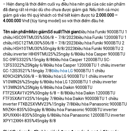
– Hiện đang là thời điểm cuối vụ điều hòa nên giá của các sản phẩm
đã đang rất rẻ mặc dù cho chưa được giảm giá. Nếu tính cả mức
giảm giá vào thì quý khách có thể tiết kiệm được từ
2.000.000 –
4.000.000
Vnđ (tùy từng model) so với thời điểm đầu hè.
Tên sản phẩmMức giảmSố suấtThời gian
Điều hòa Funiki 9000BTU 1
chiều HSC09TMU35%506/8 – 7/8/2023Điều hòa Funiki 12000BTU 1
chiều HSC12TMU30%506/8 – 7/8/2023Điều hòa Funiki 9000BTU 2
chiều HSH10TMU30%50ngày 8/8/2023Điều hòa Funiki 9000BTU 2
chiều inverter HIH09TMU25%25ngày 6/8Điều hòa Casper 9000BTU
SC-09FS3325%15ngày 8/8Điều hòa Casper 12000BTU SC-
12FS3322%25Ngày 6/8Điều hòa Casper 12000BTU 1 chiều inverter
GC-12IS3521%16ngày 7/8
Điều hòa LG
9000BTU 1 chiều
K09CH28%506/8 – 8/8Điều hòa LG 9000BTU 1 chiều inverter
V10WIN26%25ngày 6/8Điều hòa LG 12000BTU 1 chiều inverter
V13WIN26%25Ngày 6/8Điều hòa Daikin 9000BTU
FTF25XAV1V29%50ngày 6/8 – 8/8Điều hòa Daikin 12000BTU
FTF35XAV1V25%16ngày 7/8Điều hòa Daikin 90000BTU 1 chiều
inverter FTKB25XVMV23%15ngày 7/8Điều hòa Panasonic 9000BTU
N9ZKH-835%50ngày 8/8Điều hòa Panasonic 9000BTU inverter
XPU9XKH-835%50ngày 6/8Điều hòa Panasonic 12000BTU inverter
XPY12XKH-835%45ngày 8/8