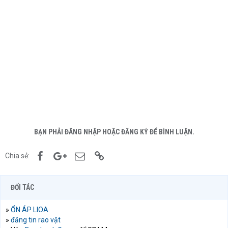
BẠN PHẢI ĐĂNG NHẬP HOẶC ĐĂNG KÝ ĐỂ BÌNH LUẬN.
Facebook
Google+
Email
Link
Chia sẻ:
ĐỐI TÁC
»
ỔN ÁP LIOA
»
đăng tin rao vặt