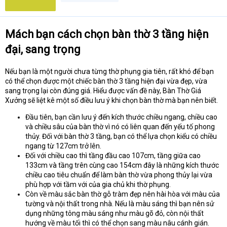
t
e
r
Mách bạn cách chọn bàn thờ 3 tầng hiện
đại, sang trọng
Nếu bạn là một người chưa từng thờ phụng gia tiên, rất khó để bạn
có thể chọn được một chiếc bàn thờ 3 tầng hiện đại vừa đẹp, vừa
sang trọng lại còn đúng giá. Hiểu được vấn đề này, Bàn Thờ Giá
Xưởng sẽ liệt kê một số điều lưu ý khi chọn bàn thờ mà bạn nên biết.
Đầu tiên, bạn cần lưu ý đến kích thước chiều ngang, chiều cao
và chiều sâu của bàn thờ vì nó có liên quan đến yếu tố phong
thủy. Đối với bàn thờ 3 tầng, bạn có thể lựa chọn kiểu có chiều
ngang từ 127cm trở lên.
Đối với chiều cao thì tầng đầu cao 107cm, tầng giữa cao
133cm và tầng trên cùng cao 154cm đây là những kích thước
chiều cao tiêu chuẩn để làm bàn thờ vừa phong thủy lại vừa
phù hợp với tầm với của gia chủ khi thờ phụng.
Còn về màu sắc bàn thờ gỗ tràm đẹp nên hài hòa với màu của
tường và nội thất trong nhà. Nếu là màu sáng thì bạn nên sử
dụng những tông màu sáng như màu gõ đỏ, còn nội thất
hướng về màu tối thì có thể chọn sang màu nâu cánh gián.