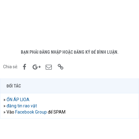
BẠN PHẢI ĐĂNG NHẬP HOẶC ĐĂNG KÝ ĐỂ BÌNH LUẬN.
Facebook
Google+
Email
Link
Chia sẻ:
ĐỐI TÁC
»
ỔN ÁP LIOA
»
đăng tin rao vặt
» Vào
Facebook Group
để SPAM