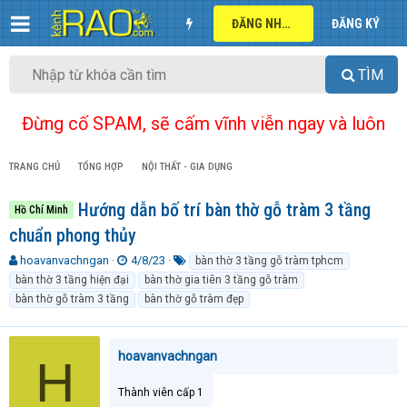
ĐĂNG NHẬP
ĐĂNG KÝ
TÌM
Đừng cố SPAM, sẽ cấm vĩnh viễn ngay và luôn
TRANG CHỦ
TỔNG HỢP
NỘI THẤT - GIA DỤNG
Hướng dẫn bố trí bàn thờ gỗ tràm 3 tầng
Hồ Chí Minh
chuẩn phong thủy
T
N
T
hoavanvachngan
4/8/23
bàn thờ 3 tầng gỗ tràm tphcm
h
g
ừ
bàn thờ 3 tầng hiện đại
bàn thờ gia tiên 3 tầng gỗ tràm
r
à
k
bàn thờ gỗ tràm 3 tầng
bàn thờ gỗ tràm đẹp
e
y
h
a
g
ó
d
ử
a
hoavanvachngan
s
i
H
t
a
Thành viên cấp 1
r