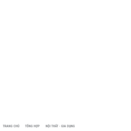
TRANG CHỦ
TỔNG HỢP
NỘI THẤT - GIA DỤNG