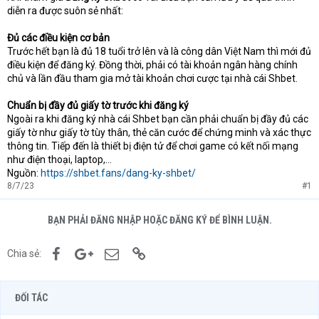
diễn ra được suôn sẻ nhất:
Đủ các điều kiện cơ bản
Trước hết bạn là đủ 18 tuổi trở lên và là công dân Việt Nam thì mới đủ
điều kiện để đăng ký. Đồng thời, phải có tài khoản ngân hàng chính
chủ và lần đầu tham gia mở tài khoản chơi cược tại nhà cái Shbet.
Chuẩn bị đầy đủ giấy tờ trước khi đăng ký
Ngoài ra khi đăng ký nhà cái Shbet bạn cần phải chuẩn bị đầy đủ các
giấy tờ như giấy tờ tùy thân, thẻ căn cước để chứng minh và xác thực
thông tin. Tiếp đến là thiết bị điện tử để chơi game có kết nối mạng
như điện thoại, laptop,…
Nguồn:
https://shbet.fans/dang-ky-shbet/
8/7/23
#1
BẠN PHẢI ĐĂNG NHẬP HOẶC ĐĂNG KÝ ĐỂ BÌNH LUẬN.
Facebook
Google+
Email
Link
Chia sẻ:
ĐỐI TÁC