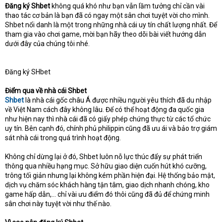
Đăng ký Shbet
không quá khó như bạn vẫn lầm tưởng chỉ cần vài
thao tác cơ bản là bạn đã có ngay một sân chơi tuyệt vời cho mình.
Shbet nổi danh là một trong những nhà cái uy tín chất lượng nhất. Để
tham gia vào chơi game, mời bạn hãy theo dõi bài viết hướng dẫn
dưới đây của chúng tôi nhé.
Đăng ký SHbet
Điểm qua về nhà cái Shbet
Shbet
là nhà cái gốc châu Á được nhiều người yêu thích đã du nhập
về Việt Nam cách đây không lâu. Để có thể hoạt động đa quốc gia
như hiện nay thì nhà cái đã có giấy phép chứng thực từ các tổ chức
uy tín. Bên cạnh đó, chính phủ philippin cũng đã ưu ái và bảo trợ giám
sát nhà cái trong quá trình hoạt động.
Không chỉ dừng lại ở đó, Shbet luôn nỗ lực thúc đẩy sự phát triển
thông qua nhiều hạng mục. Sở hữu giao diện cuốn hút khó cưỡng,
trông tối giản nhưng lại không kém phần hiện đại. Hệ thống bảo mật,
dịch vụ chăm sóc khách hàng tận tâm, giao dịch nhanh chóng, kho
game hấp dẫn,… chỉ vài ưu điểm đó thôi cũng đã đủ để chứng minh
sân chơi này tuyệt vời như thế nào.