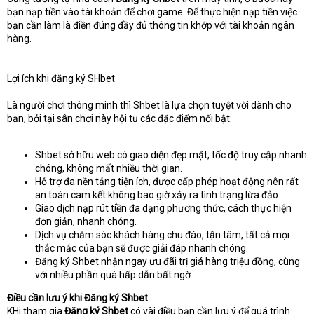
bạn nạp tiền vào tài khoản để chơi game. Để thực hiện nạp tiền việc
bạn cần làm là điền đúng đầy đủ thông tin khớp với tài khoản ngân
hàng.
Lợi ích khi đăng ký SHbet
Là người chơi thông minh thì Shbet là lựa chọn tuyệt vời dành cho
bạn, bởi tại sân chơi này hội tụ các đặc điểm nổi bật:
Shbet sở hữu web có giao diện đẹp mặt, tốc độ truy cập nhanh
chóng, không mất nhiều thời gian.
Hỗ trợ đa nền tảng tiện ích, được cấp phép hoạt động nên rất
an toàn cam kết không bao giờ xảy ra tình trạng lừa đảo.
Giao dịch nạp rút tiền đa dạng phương thức, cách thực hiện
đơn giản, nhanh chóng.
Dịch vụ chăm sóc khách hàng chu đáo, tận tâm, tất cả mọi
thắc mắc của bạn sẽ được giải đáp nhanh chóng.
Đăng ký Shbet nhận ngay ưu đãi trị giá hàng triệu đồng, cùng
với nhiều phần quà hấp dẫn bất ngờ.
Điều cần lưu ý khi Đăng ký Shbet
KHi tham gia
Đăng ký Shbet
có vài điều bạn cần lưu ý để quá trình