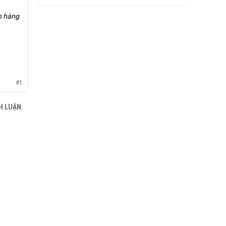
h hàng
#1
H LUẬN.