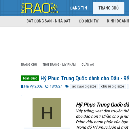
ĐĂNG TIN
TRANG CHỦ
BẤT ĐỘNG SẢN - NHÀ ĐẤT
ĐỒ ĐIỆN TỬ
KINH DOANH
TRANG CHỦ
THỜI TRANG - MỸ PHẨM
QUẦN ÁO
Hỷ Phục Trung Quốc dành cho Dâu - Rể
Toàn quốc
T
N
T
Hạ Vy 2002
18/3/24
áo cưới bigsize
chú rể big size
h
g
ừ
r
à
k
e
y
h
Hỷ Phục Trung Quốc dàn
H
a
g
ó
Váy trắng, vest đen truyền th
d
ử
a
độc đáo hơn ? Chần chờ gì n
s
i
Đánh dấu hạnh phúc của bạn b
t
Trong đó Hỷ Phục luôn là một
a