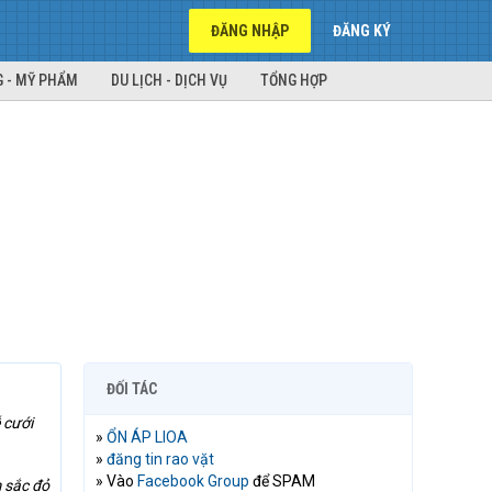
ĐĂNG NHẬP
ĐĂNG KÝ
 - MỸ PHẨM
DU LỊCH - DỊCH VỤ
TỔNG HỢP
ĐỐI TÁC
 cưới
»
ỔN ÁP LIOA
»
đăng tin rao vặt
» Vào
Facebook Group
để SPAM
 sắc đỏ