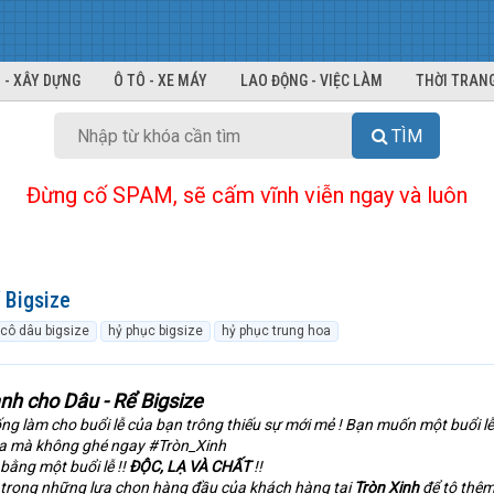
 - XÂY DỰNG
Ô TÔ - XE MÁY
LAO ĐỘNG - VIỆC LÀM
THỜI TRANG
TÌM
Đừng cố SPAM, sẽ cấm vĩnh viễn ngay và luôn
 Bigsize
cô dâu bigsize
hỷ phục bigsize
hỷ phục trung hoa
h cho Dâu - Rể Bigsize
ống làm cho buổi lễ của bạn trông thiếu sự mới mẻ ! Bạn muốn một buổi lễ
ữa mà không ghé ngay #Tròn_Xinh
ằng một buổi lễ !!
ĐỘC, LẠ VÀ CHẤT
!!
 trong những lựa chọn hàng đầu của khách hàng tại
Tròn Xinh
để tô thêm