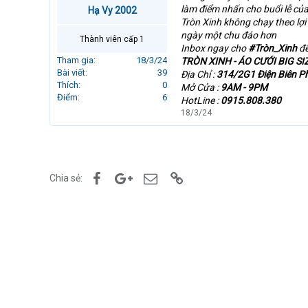
r
làm điểm nhấn cho buổi lễ củ
Hạ Vy 2002
t
Tròn Xinh không chạy theo lợ
e
ngày một chu đáo hơn
Thành viên cấp 1
r
Inbox ngay cho
#Tròn_Xinh
để
Tham gia
18/3/24
TRÒN XINH - ÁO CƯỚI BIG SI
Bài viết
39
Địa Chỉ :
314/2G1 Điện Biên 
Thích
0
Mở Cửa :
9AM - 9PM
Điểm
6
HotLine :
0915.808.380
18/3/24
Facebook
Google+
Email
Link
Chia sẻ: