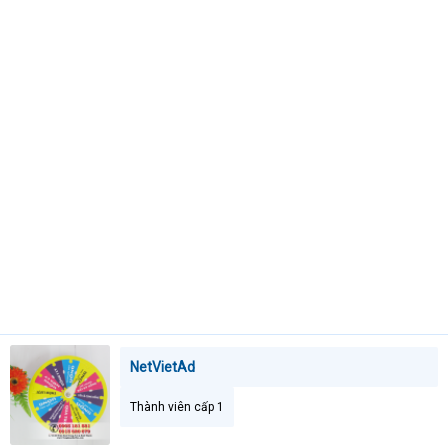
t
e
r
NetVietAd
Thành viên cấp 1