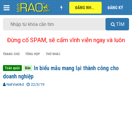
ĐĂNG NHẬP
ĐĂNG KÝ
TÌM
Đừng cố SPAM, sẽ cấm vĩnh viễn ngay và luôn
TRANG CHỦ
TỔNG HỢP
THỨ KHÁC
In biểu mẫu mang lại thành công cho
Toàn quốc
Bán
doanh nghiệp
T
N
NetVietAd
22/3/19
h
g
r
à
e
y
a
g
d
ử
s
i
t
a
r