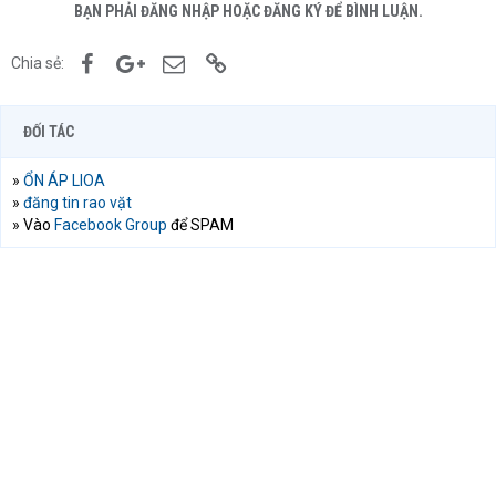
BẠN PHẢI ĐĂNG NHẬP HOẶC ĐĂNG KÝ ĐỂ BÌNH LUẬN.
Facebook
Google+
Email
Link
Chia sẻ:
ĐỐI TÁC
»
ỔN ÁP LIOA
»
đăng tin rao vặt
» Vào
Facebook Group
để SPAM