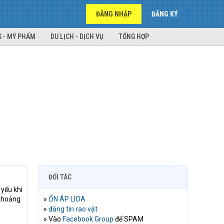
ĐĂNG NHẬP
ĐĂNG KÝ
 - MỸ PHẨM
DU LỊCH - DỊCH VỤ
TỔNG HỢP
ĐỐI TÁC
 yếu khi
 khoảng
»
ỔN ÁP LIOA
»
đăng tin rao vặt
» Vào
Facebook Group
để SPAM