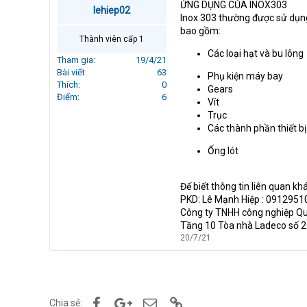
ỨNG DỤNG CỦA INOX303
r
lehiep02
Inox 303 thường được sử dụng 
t
bao gồm:
e
Thành viên cấp 1
r
Các loại hạt và bu lông
Tham gia
19/4/21
Bài viết
63
Phụ kiện máy bay
Thích
0
Gears
Điểm
6
Vít
Trục
Các thành phần thiết b
Ống lót
Để biết thông tin liên quan kh
PKD: Lê Mạnh Hiệp : 09129510
Công ty TNHH công nghiệp Q
Tầng 10 Tòa nhà Ladeco số 266
20/7/21
Facebook
Google+
Email
Link
Chia sẻ: