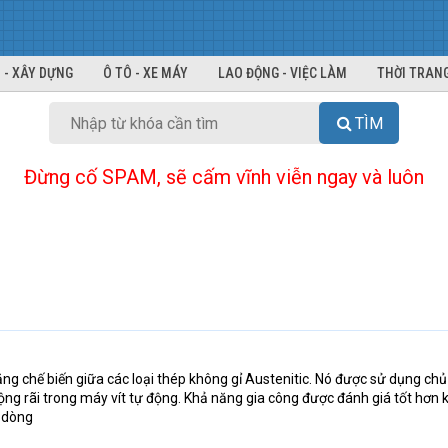
 - XÂY DỰNG
Ô TÔ - XE MÁY
LAO ĐỘNG - VIỆC LÀM
THỜI TRANG
TÌM
Đừng cố SPAM, sẽ cấm vĩnh viễn ngay và luôn
ăng chế biến giữa các loại thép không gỉ Austenitic. Nó được sử dụng chủ
ộng rãi trong máy vít tự động. Khả năng gia công được đánh giá tốt hơn
g dòng