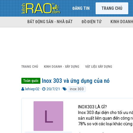
ĐĂNG TIN
TRANG CHỦ
BẤT ĐỘNG SẢN - NHÀ ĐẤT
ĐỒ ĐIỆN TỬ
KINH DOANH
TRANG CHỦ
KINH DOANH - XÂY DỰNG
VẬT LIỆU XÂY DỰNG
Inox 303 và ứng dụng của nó
Toàn quốc
T
N
T
lehiep02
20/7/21
inox 303
h
g
ừ
r
à
k
e
y
h
INOX303 LÀ GÌ?
L
a
g
ó
Inox 303 đại diện cho tối ưu n
d
ử
a
sản xuất liên quan đến công r
s
i
78% so với các loại khác cùn
t
a