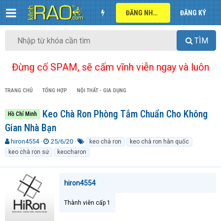
ĐĂNG NHẬP
ĐĂNG KÝ
TÌM
Đừng cố SPAM, sẽ cấm vĩnh viễn ngay và luôn
TRANG CHỦ
TỔNG HỢP
NỘI THẤT - GIA DỤNG
Keo Chà Ron Phòng Tắm Chuẩn Cho Không
Hồ Chí Minh
Gian Nhà Bạn
T
N
T
hiron4554
25/6/20
keo chà ron
keo chà ron hàn quốc
h
g
ừ
keo chà ron sứ
keocharon
r
à
k
e
y
h
a
g
ó
hiron4554
d
ử
a
s
i
t
Thành viên cấp 1
a
r