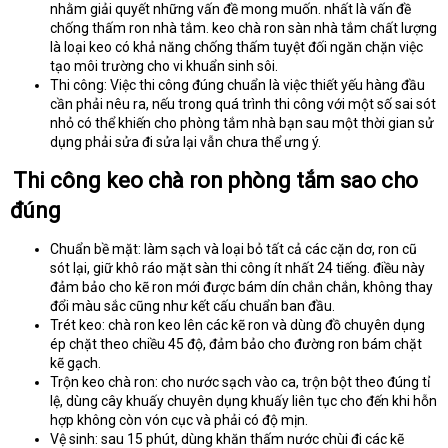
nhằm giải quyết những vấn đề mong muốn. nhất là vấn đề
chống thấm ron nhà tắm. keo chà ron sàn nhà tắm chất lượng
là loại keo có khả năng chống thấm tuyệt đối ngăn chặn việc
tạo môi trường cho vi khuẩn sinh sôi.
Thi công: Việc thi công đúng chuẩn là việc thiết yếu hàng đầu
cần phải nêu ra, nếu trong quá trình thi công với một số sai sót
nhỏ có thể khiến cho phòng tắm nhà bạn sau một thời gian sử
dụng phải sửa đi sửa lại vẫn chưa thể ưng ý.
Thi công keo chà ron phòng tắm sao cho
đúng
Chuẩn bề mặt: làm sạch và loại bỏ tất cả các cặn dơ, ron cũ
sót lại, giữ khô ráo mặt sàn thi công ít nhất 24 tiếng. điều này
đảm bảo cho kẽ ron mới được bám dín chắn chắn, không thay
đổi màu sắc cũng như kết cấu chuẩn ban đầu.
Trét keo: chà ron keo lên các kẽ ron và dùng đồ chuyên dụng
ép chặt theo chiều 45 độ, đảm bảo cho đường ron bám chặt
kẽ gạch.
Trộn keo chà ron: cho nước sạch vào ca, trộn bột theo đúng tỉ
lệ, dùng cây khuấy chuyên dụng khuấy liên tục cho đến khi hỗn
hợp không còn vón cục và phải có độ mịn.
Vệ sinh: sau 15 phút, dùng khăn thấm nước chùi đi các kẽ