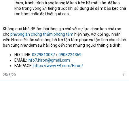
thừa, tránh trình trạng loang lỗ keo trên bề mặt sàn. để keo
khô trong vòng 24 tiếng trước khi sử dụng để đảm bảo keo chà
ron bám chắc đạt hiệt quả cao.
Không quá khó để làm hài lòng gia chủ với sự lựa chọn keo chà ron
cho
phương án chống thấm phòng tắm
hiện nay. Với đội ngũ nhân
viên Hiron sẽ luôn sẵn sàng hỗ trợ tận tâm phục vụ tận tình cho chính
bạn cũng như đem sự hài lòng đến cho những người thân gia đình.
HOTLINE:
0329810037
/
0908224369
EMAIL:
info7.hiron@gmail.com
FANPAGE:
https://www.FB.com/Hiron/
25/6/20
#1