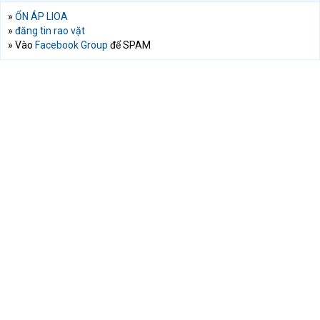
»
ỔN ÁP LIOA
»
đăng tin rao vặt
» Vào
Facebook Group
để SPAM