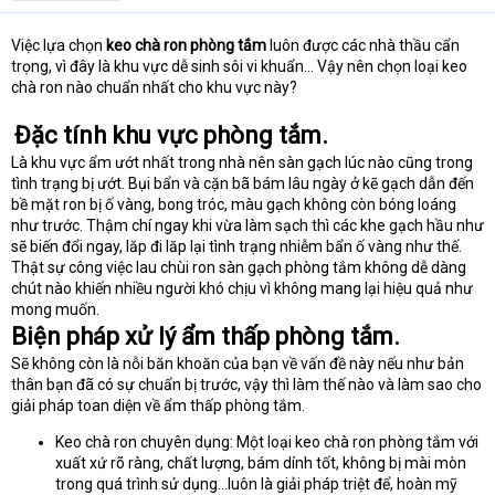
t
e
Việc lựa chọn
keo chà ron phòng tắm
luôn được các nhà thầu cẩn
r
trọng, vì đây là khu vực dễ sinh sôi vi khuẩn… Vậy nên chọn loại keo
chà ron nào chuẩn nhất cho khu vực này?
Đặc tính khu vực phòng tắm.
Là khu vực ẩm ướt nhất trong nhà nên sàn gạch lúc nào cũng trong
tình trạng bị ướt. Bụi bẩn và cặn bã bám lâu ngày ở kẽ gạch dẫn đến
bề mặt ron bị ố vàng, bong tróc, màu gạch không còn bóng loáng
như trước. Thậm chí ngay khi vừa làm sạch thì các khe gạch hầu như
sẽ biến đổi ngay, lăp đi lăp lại tình trạng nhiễm bẩn ố vàng như thế.
Thật sự công việc lau chùi ron sàn gạch phòng tắm không dễ dàng
chút nào khiến nhiều người khó chịu vì không mang lại hiệu quả như
mong muốn.
Biện pháp xử lý ẩm thấp phòng tắm.
Sẽ không còn là nỗi băn khoăn của bạn về vấn đề này nếu như bản
thân bạn đã có sự chuẩn bị trước, vậy thì làm thế nào và làm sao cho
giải pháp toan diện về ẩm thấp phòng tắm.
Keo chà ron chuyên dụng: Một loại keo chà ron phòng tắm với
xuất xứ rõ ràng, chất lượng, bám dính tốt, không bị mài mòn
trong quá trình sử dụng…luôn là giải pháp triệt để, hoàn mỹ